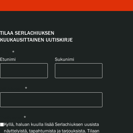
TILAA SERLACHIUKSEN
KUUKAUSITTAINEN UUTISKIRJE
Nimi
*
Etunimi
Sukunimi
Sähköposti
*
Yksityisyys
*
Kyllä, haluan kuulla lisää Serlachiuksen uusista
näyttelyistä, tapahtumista ja tarjouksista. Tilaan