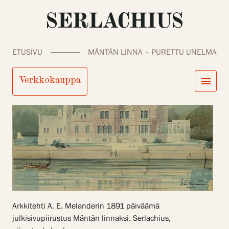
ETUSIVU
MÄNTÄN LINNA – PURETTU UNELMA
Verkkokauppa
menu
close
Tule meille
Näyttelyt
Tapahtumat
Palvelumme
search
Haku
fi
en
sv
ja
Kokoelmat ja museo
Serlachius Residenssi
SERLACHIUS+
Arkkitehti A. E. Melanderin 1891 päiväämä
Tule meille
julkisivupiirustus Mäntän linnaksi. Serlachius,