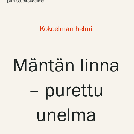
piirustuskokoelma
Näyttelyt
Kokoelman helmi
Tapahtumat
Palvelumme
Mäntän linna
Kokoelmat ja museo
– purettu
Serlachius Residenssi
unelma
SERLACHIUS+