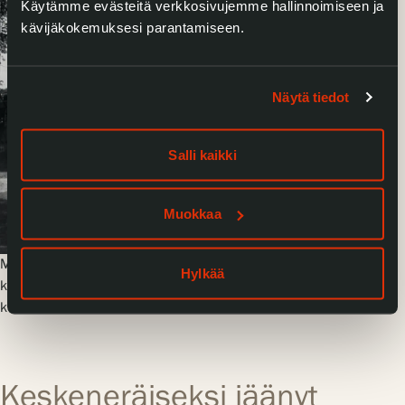
Käytämme evästeitä verkkosivujemme hallinnoimiseen ja
kävijäkokemuksesi parantamiseen.
Näytä tiedot
Salli kaikki
Muokkaa
Mäntän linna vuonna 1926 lounaiskulmasta päin
Hylkää
kuvattuna. Kuva: Kivistö, K-E. Lindbladin
kuvakokoelma, Serlachius
Keskeneräiseksi jäänyt