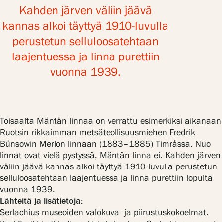
Kahden järven väliin jäävä
kannas alkoi täyttyä 1910-luvulla
perustetun selluloosatehtaan
laajentuessa ja linna purettiin
vuonna 1939.
Toisaalta Mäntän linnaa on verrattu esimerkiksi aikanaan
Ruotsin rikkaimman metsäteollisuusmiehen Fredrik
Bünsowin Merlon linnaan (1883–1885) Timråssa. Nuo
linnat ovat vielä pystyssä, Mäntän linna ei. Kahden järven
väliin jäävä kannas alkoi täyttyä 1910-luvulla perustetun
selluloosatehtaan laajentuessa ja linna purettiin lopulta
vuonna 1939.
Lähteitä ja lisätietoja:
Serlachius-museoiden valokuva- ja piirustuskokoelmat.