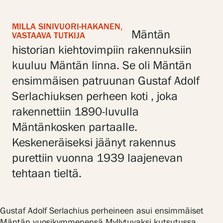
MILLA SINIVUORI-HAKANEN,
Mäntän
VASTAAVA TUTKIJA
Gösta Serlachiuksen taidesäätiö
historian kiehtovimpiin rakennuksiin
Yhteystiedot
kuuluu Mäntän linna. Se oli Mäntän
ensimmäisen patruunan Gustaf Adolf
Ravintola Gösta
Serlachiuksen perheen koti , joka
Serlachius Taidesauna
rakennettiin 1890-luvulla
Mäntänkosken partaalle.
Serlachius Art & Sauna Express
Keskeneräiseksi jäänyt rakennus
Medialle
purettiin vuonna 1939 laajenevan
tehtaan tieltä.
Vastuullisuus
Esteettömyys
Gustaf Adolf Serlachius perheineen asui ensimmäiset
Mäntän vuosikymmenensä Myllytuvaksi kutsutussa,