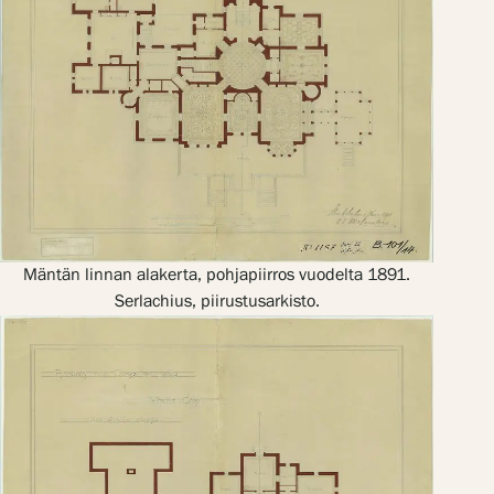
Mäntän linnan alakerta, pohjapiirros vuodelta 1891.
Serlachius, piirustusarkisto.