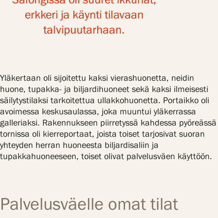
Salongissa oli suuret ikkunat,
erkkeri ja käynti tilavaan
talvipuutarhaan.
Yläkertaan oli sijoitettu kaksi vierashuonetta, neidin
huone, tupakka- ja biljardihuoneet sekä kaksi ilmeisesti
säilytystilaksi tarkoitettua ullakkohuonetta. Portaikko oli
avoimessa keskusaulassa, joka muuntui yläkerrassa
galleriaksi. Rakennukseen piirretyssä kahdessa pyöreässä
tornissa oli kierreportaat, joista toiset tarjosivat suoran
yhteyden herran huoneesta biljardisaliin ja
tupakkahuoneeseen, toiset olivat palvelusväen käyttöön.
Palvelusväelle omat tilat