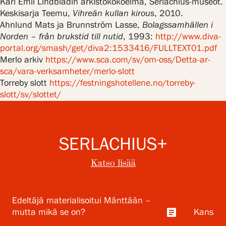
Karl Emil Lindbladin arkistokokoelma, Serlachius-museot.
Keskisarja Teemu,
Vihreän kullan kirous
, 2010.
Ahnlund Mats ja Brunnström Lasse,
Bolagssamhällen i
Norden – från brukstid till nutid
, 1993:
http://www.diva-
portal.org/smash/get/diva2:1533416/FULLTEXT01.pdf
Merlo arkiv
https://www.sca.com/sv/om-oss/Detta-ar-
sca/vara-verksamheter/merlo-slott
Torreby slott
https://festningshotellene.no/torreby-
slott/sv/slottet/
SERLACHIUS+
Katso lisää
Edeltäjä materialisoitui Mänttään –
article
mutta mikä se on?
Kansalli