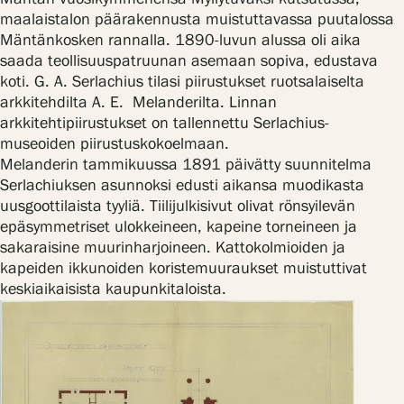
Tietosuoja ja evästeet
maalaistalon päärakennusta muistuttavassa puutalossa
Mäntänkosken rannalla. 1890-luvun alussa oli aika
saada teollisuuspatruunan asemaan sopiva, edustava
Verkkokauppa
koti. G. A. Serlachius tilasi piirustukset ruotsalaiselta
arkkitehdilta A. E. Melanderilta. Linnan
arkkitehtipiirustukset on tallennettu Serlachius-
museoiden piirustuskokoelmaan.
Melanderin tammikuussa 1891 päivätty suunnitelma
Serlachiuksen asunnoksi edusti aikansa muodikasta
uusgoottilaista tyyliä. Tiilijulkisivut olivat rönsyilevän
epäsymmetriset ulokkeineen, kapeine torneineen ja
sakaraisine muurinharjoineen. Kattokolmioiden ja
kapeiden ikkunoiden koristemuuraukset muistuttivat
keskiaikaisista kaupunkitaloista.