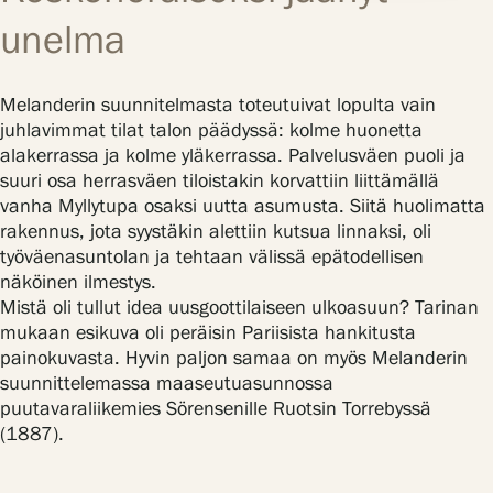
unelma
Melanderin suunnitelmasta toteutuivat lopulta vain
juhlavimmat tilat talon päädyssä: kolme huonetta
alakerrassa ja kolme yläkerrassa. Palvelusväen puoli ja
suuri osa herrasväen tiloistakin korvattiin liittämällä
vanha Myllytupa osaksi uutta asumusta. Siitä huolimatta
rakennus, jota syystäkin alettiin kutsua linnaksi, oli
työväenasuntolan ja tehtaan välissä epätodellisen
näköinen ilmestys.
Mistä oli tullut idea uusgoottilaiseen ulkoasuun? Tarinan
mukaan esikuva oli peräisin Pariisista hankitusta
painokuvasta. Hyvin paljon samaa on myös Melanderin
suunnittelemassa maaseutuasunnossa
puutavaraliikemies Sörensenille Ruotsin Torrebyssä
(1887).