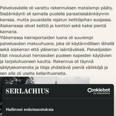
Palvelusväelle oli varattu rakennuksen matalampi pääty.
Sisäänkäynti oli samalla puolella paraatisisäänkäynnin
kanssa, mutta puuaidalla rajatun keittiöpihan suojassa.
Alakerrassa olivat keittiö ja konttori sekä kaksi pientä
kamaria.
Yläkerrassa kierreportaiden luona oli suurempi
palvelusväen makuuhuone, joka oli käytännöllisen lähellä
sekä alakerran että yläkerran isäntäväkeä. Palvelijoiden
tilat nivoutuivat herrasväen puoleen kapeiden käytävien
ja tarjoiluhuoneen kautta. Rakennus oli täynnä
säilytyskomeroita ja tiloja yhdistäviä pieniä välikköjä ja
sen alla oli useita kellarihuoneita.
Hallinnoi evästeasetuksia