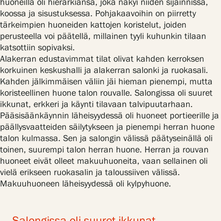
huoneilla oli hierarkiansa, joka näkyi niiden sijainnissa,
koossa ja sisustuksessa. Pohjakaavoihin on piirretty
tärkeimpien huoneiden kattojen koristelut, joiden
perusteella voi päätellä, millainen tyyli kuhunkin tilaan
katsottiin sopivaksi.
Alakerran edustavimmat tilat olivat kahden kerroksen
korkuinen keskushalli ja alakerran salonki ja ruokasali.
Kahden jälkimmäisen väliin jäi hieman pienempi, mutta
koristeellinen huone talon rouvalle. Salongissa oli suuret
ikkunat, erkkeri ja käynti tilavaan talvipuutarhaan.
Pääsisäänkäynnin läheisyydessä oli huoneet portieerille ja
päällysvaatteiden säilytykseen ja pienempi herran huone
talon kulmassa. Sen ja salongin välissä päätyseinällä oli
toinen, suurempi talon herran huone. Herran ja rouvan
huoneet eivät olleet makuuhuoneita, vaan sellainen oli
vielä erikseen ruokasalin ja taloussiiven välissä.
Makuuhuoneen läheisyydessä oli kylpyhuone.