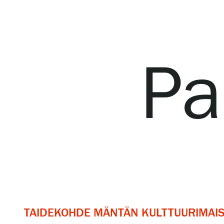
Serlachius Residenssi
SERLACHIUS+
Pa
Gösta Serlachiuksen taidesäätiö
Yhteystiedot
Ravintola Gösta
Serlachius Taidesauna
TAIDEKOHDE MÄNTÄN KULTTUURIMAI