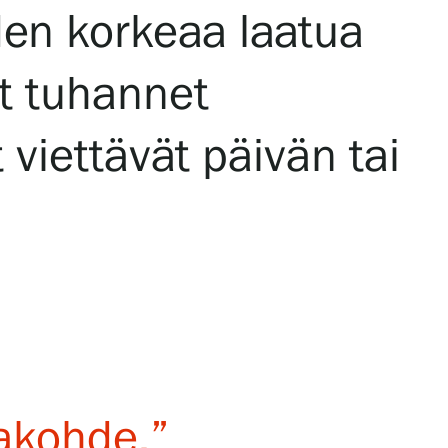
iden korkeaa laatua
et tuhannet
t viettävät päivän tai
akohde.”