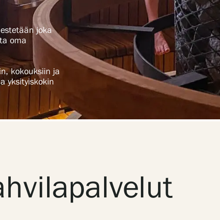
rjestetään joka
ota oma
n, kokouksiin ja
a yksityiskokin
ahvilapalvelut