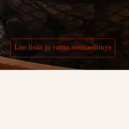
Lue lisää ja varaa saunaelämys