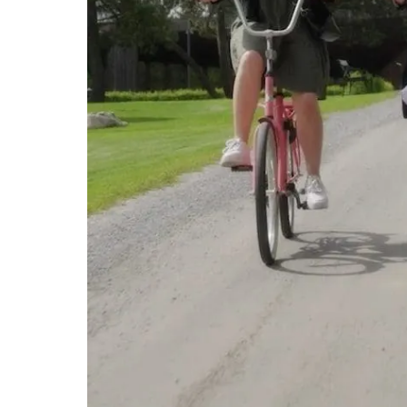
Tule meille
Näyttelyt
Tapahtumat
Palvelumme
Kokoelmat ja museo