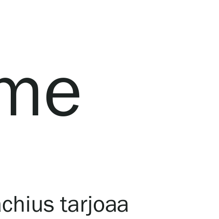
mme
achius tarjoaa