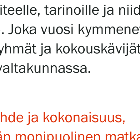
eelle, tarinoille ja ni
lle. Joka vuosi kymmen
t ryhmät ja kokouskävijä
valtakunnassa.
hde ja kokonaisuus,
vän monipuolinen matk