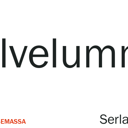
lvelu
Serl
SEMASSA