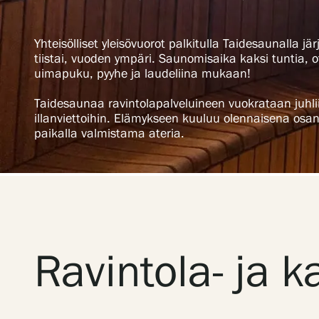
Yhteisölliset yleisövuorot palkitulla Taidesaunalla jä
tiistai, vuoden ympäri. Saunomisaika kaksi tuntia, 
uimapuku, pyyhe ja laudeliina mukaan!
Taidesaunaa ravintolapalveluineen vuokrataan juhlii
illanviettoihin. Elämykseen kuuluu olennaisena osan
paikalla valmistama ateria.
Ravintola- ja k