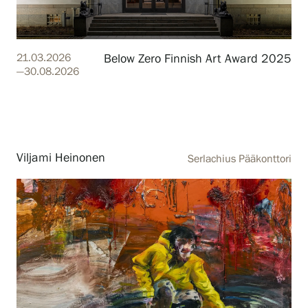
Gösta Serlachiuksen taidesäätiö
21.03.2026
Below Zero Finnish Art Award 2025
—30.08.2026
Yhteystiedot
Ravintola Gösta
Serlachius Taidesauna
Viljami Heinonen
Serlachius Pääkonttori
Serlachius Art & Sauna Express
Medialle
Vastuullisuus
Esteettömyys