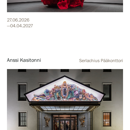
Näyttelyt
27.06.2026
—04.04.2027
Tapahtumat
Palvelumme
Anssi Kasitonni
Serlachius Pääkonttori
Kokoelmat ja museo
Serlachius Residenssi
SERLACHIUS+