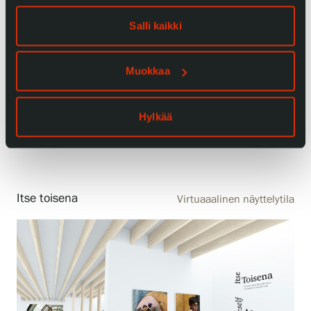
Salli kaikki
Muokkaa
15.06.2024
Serlachiuksen taidekokoelman tarina
—31.12.2034
Hylkää
Itse toisena
Virtuaaalinen näyttelytila