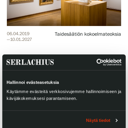
06.04.2019
Taidesäätiön kokoelmateoksia
—10.01.2027
Mesenaatit
Serlachius Pääkonttori
Hallinnoi evästeasetuksia
Käytämme evästeitä verkkosivujemme hallinnoimiseen ja
kävijäkokemuksesi parantamiseen.
Näytä tiedot