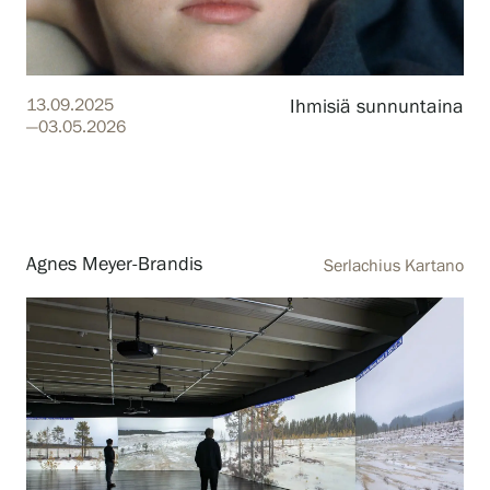
Näyttelyt
13.09.2025
Ihmisiä sunnuntaina
—03.05.2026
Tapahtumat
Palvelumme
Agnes Meyer-Brandis
Serlachius Kartano
Kokoelmat ja museo
Serlachius Residenssi
SERLACHIUS+