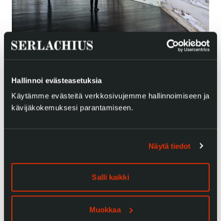
Gösta Serlachiuksen taidesäätiö
12.04.2025
Kun puut vaeltavat
Yhteystiedot
—03.05.2026
Hallinnoi evästeasetuksia
Ravintola Gösta
Käytämme evästeitä verkkosivujemme hallinnoimiseen ja
Serlachius Taidesauna
kävijäkokemuksesi parantamiseen.
Stiina Saaristo
Serlachius Art & Sauna Express
Serlachius Kartano
Näytä tiedot
Medialle
Salli kaikki
Vastuullisuus
Esteettömyys
Muokkaa