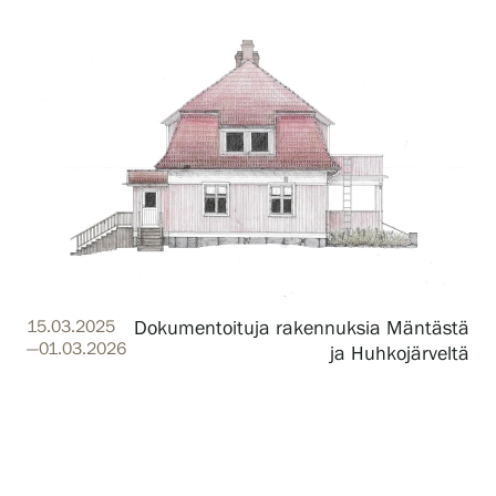
15.03.2025
Dokumentoituja rakennuksia Mäntästä
—01.03.2026
ja Huhkojärveltä