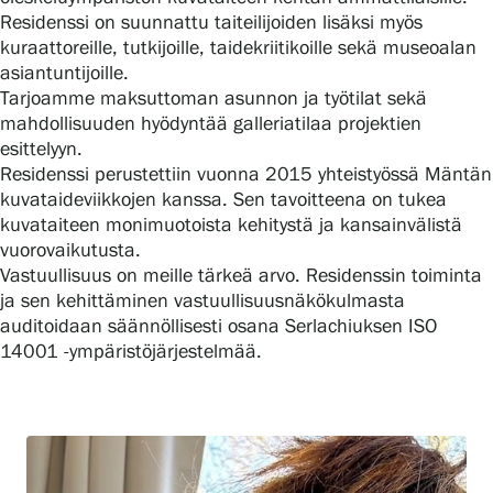
Residenssi on suunnattu taiteilijoiden lisäksi myös
kuraattoreille, tutkijoille, taidekriitikoille sekä museoalan
asiantuntijoille.
Tarjoamme maksuttoman asunnon ja työtilat sekä
mahdollisuuden hyödyntää galleriatilaa projektien
esittelyyn.
Residenssi perustettiin vuonna 2015 yhteistyössä Mäntän
kuvataideviikkojen kanssa. Sen tavoitteena on tukea
kuvataiteen monimuotoista kehitystä ja kansainvälistä
vuorovaikutusta.
Vastuullisuus on meille tärkeä arvo. Residenssin toiminta
ja sen kehittäminen vastuullisuusnäkökulmasta
auditoidaan säännöllisesti osana Serlachiuksen ISO
14001 -ympäristöjärjestelmää.