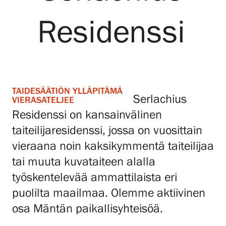
Residenssi
Näyttelyt
Tapahtumat
TAIDESÄÄTIÖN YLLÄPITÄMÄ
Palvelumme
Serlachius
VIERASATELJEE
Residenssi on kansainvälinen
taiteilijaresidenssi, jossa on vuosittain
Kokoelmat ja museo
vieraana noin kaksikymmentä taiteilijaa
tai muuta kuvataiteen alalla
Serlachius Residenssi
työskentelevää ammattilaista eri
puolilta maailmaa. Olemme aktiivinen
SERLACHIUS+
osa Mäntän paikallisyhteisöä.