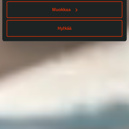
Muokkaa
Hylkää