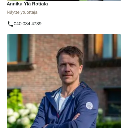
Annika Ylä-Rotiala
Näyttelytuottaja
phone
040 034 4739