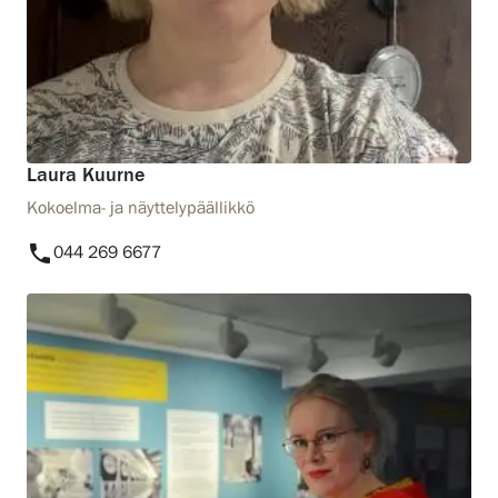
Laura Kuurne
Kokoelma- ja näyttelypäällikkö
phone
044 269 6677