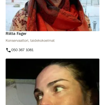
Riitta Fager
Konservaattori, taidekokoelmat
phone
050 367 1081