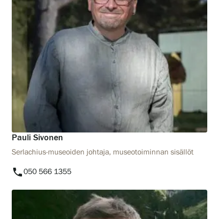
Pauli Sivonen
Serlachius-museoiden johtaja, museotoiminnan sisällöt
phone
050 566 1355