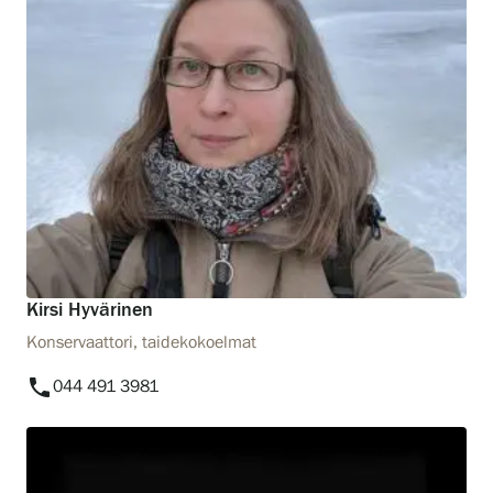
Kirsi Hyvärinen
Konservaattori, taidekokoelmat
phone
044 491 3981