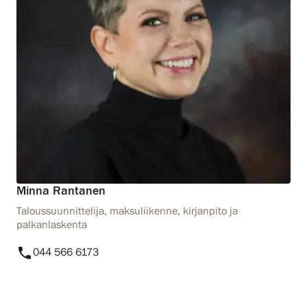
Minna Rantanen
Taloussuunnittelija, maksuliikenne, kirjanpito ja
palkanlaskenta
phone
044 566 6173