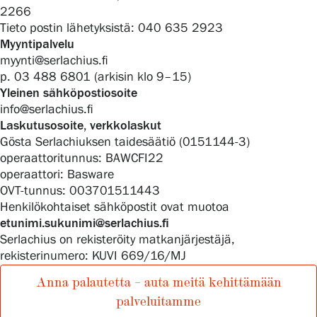
2266
Tieto postin lähetyksistä: 040 635 2923
Myyntipalvelu
Gösta Serlachiuksen taidesäätiö
myynti@serlachius.fi
p. 03 488 6801 (arkisin klo 9–15)
Yhteystiedot
Yleinen sähköpostiosoite
info@serlachius.fi
Ravintola Gösta
Laskutusosoite, verkkolaskut
Gösta Serlachiuksen taidesäätiö (0151144-3)
Serlachius Taidesauna
operaattoritunnus: BAWCFI22
operaattori: Basware
Serlachius Art & Sauna Express
OVT-tunnus: 003701511443
Henkilökohtaiset sähköpostit ovat muotoa
Medialle
etunimi.sukunimi@serlachius.fi
Serlachius on rekisteröity matkanjärjestäjä,
rekisterinumero: KUVI 669/16/MJ
Vastuullisuus
Anna palautetta – auta meitä kehittämään
Esteettömyys
palveluitamme