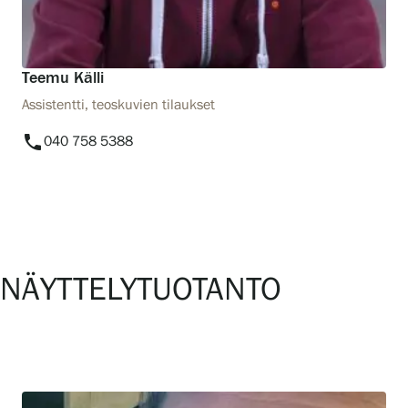
Teemu Källi
Assistentti, teoskuvien tilaukset
phone
040 758 5388
NÄYTTELYTUOTANTO