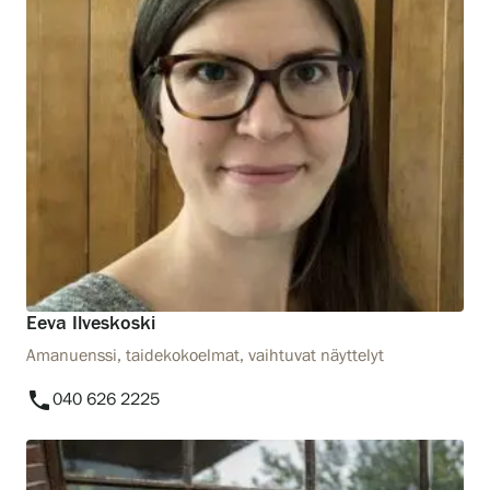
Eeva Ilveskoski
Amanuenssi, taidekokoelmat, vaihtuvat näyttelyt
phone
040 626 2225