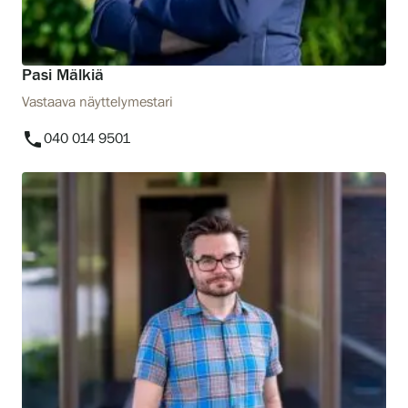
Pasi Mälkiä
Vastaava näyttelymestari
phone
040 014 9501