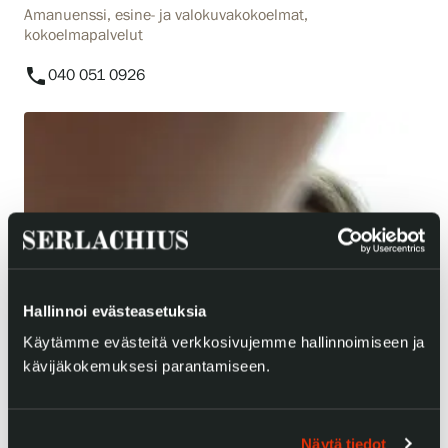
Amanuenssi, esine- ja valokuvakokoelmat,
kokoelmapalvelut
phone
040 051 0926
Hallinnoi evästeasetuksia
Käytämme evästeitä verkkosivujemme hallinnoimiseen ja
kävijäkokemuksesi parantamiseen.
Näytä tiedot