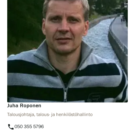
Juha Roponen
Talousjohtaja, talous- ja henkilöstöhallinto
phone
050 355 5796