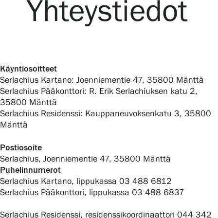
Yhteystiedot
Näyttelyt
Tapahtumat
Käyntiosoitteet
Serlachius Kartano: Joenniementie 47, 35800 Mänttä
Serlachius Pääkonttori: R. Erik Serlachiuksen katu 2,
Palvelumme
35800 Mänttä
Serlachius Residenssi: Kauppaneuvoksenkatu 3, 35800
Mänttä
Kokoelmat ja museo
Postiosoite
Serlachius, Joenniementie 47, 35800 Mänttä
Serlachius Residenssi
Puhelinnumerot
Serlachius Kartano, lippukassa 03 488 6812
Serlachius Pääkonttori, lippukassa 03 488 6837
SERLACHIUS+
Serlachius Residenssi, residenssikoordinaattori 044 342