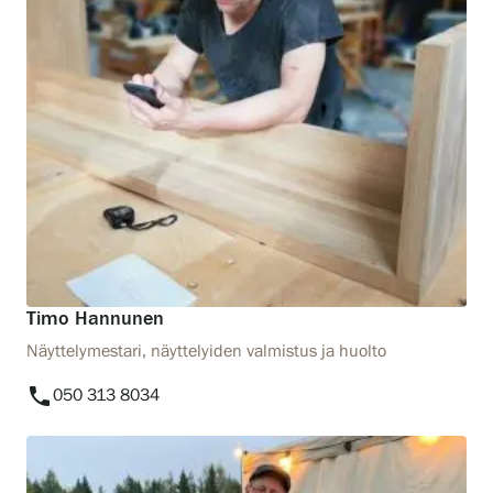
Timo Hannunen
Näyttelymestari, näyttelyiden valmistus ja huolto
phone
050 313 8034