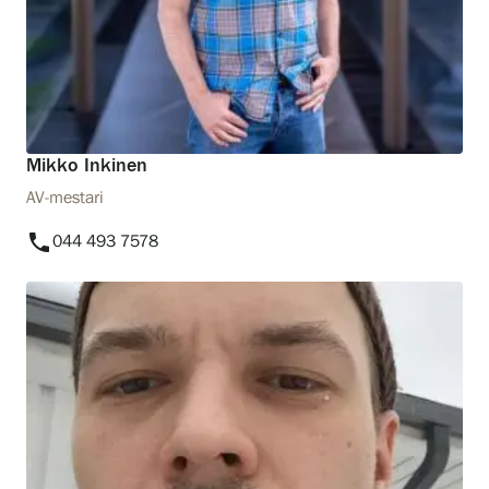
Mikko Inkinen
AV-mestari
phone
044 493 7578