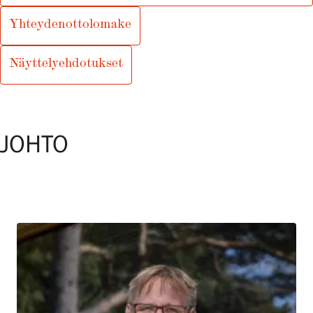
Tietosuoja ja evästeet
Yhteydenottolomake
Verkkokauppa
Näyttelyehdotukset
JOHTO