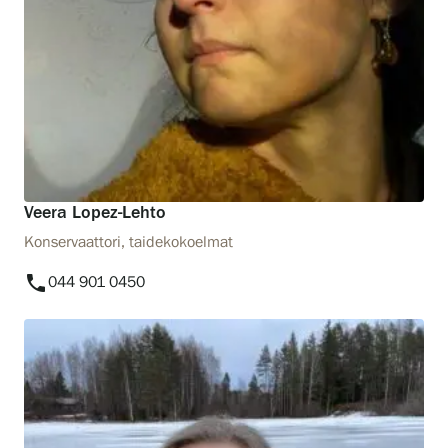
Veera Lopez-Lehto
Konservaattori, taidekokoelmat
phone
044 901 0450