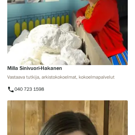
Milla Sinivuori-Hakanen
Vastaava tutkija, arkistokokoelmat, kokoelmapalvelut
phone
040 723 1598