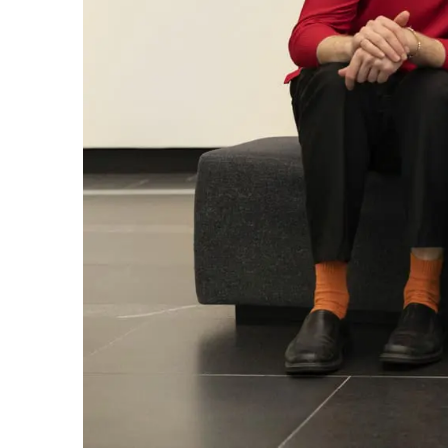
Tule meille
Näyttelyt
Tapahtumat
Palvelumme
Kokoelmat ja museo