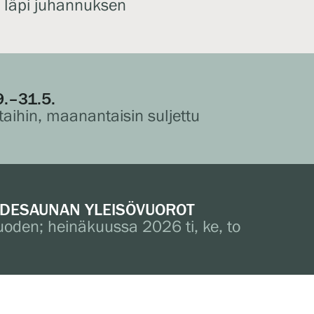
s läpi juhannuksen
9.–31.5.
taihin, maanantaisin suljettu
IDESAUNAN YLEISÖVUOROT
 vuoden; heinäkuussa 2026 ti, ke, to