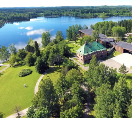
Serlachius Art & Sauna Express
Medialle
Vastuullisuus
Esteettömyys
Tietosuoja ja evästeet
Verkkokauppa