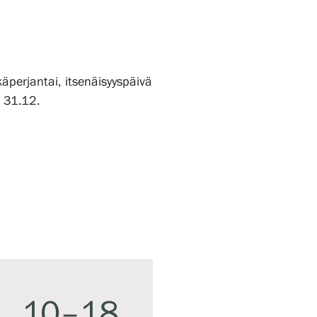
äperjantai, itsenäisyyspäivä
o 31.12.
10–18