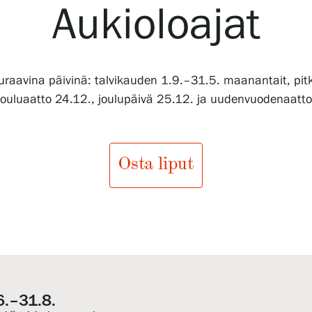
Aukioloajat
euraavina päivinä: talvikauden 1.9.–31.5. maanantait, pitk
jouluaatto 24.12., joulupäivä 25.12. ja uudenvuodenaatt
Osta liput
.–31.8.