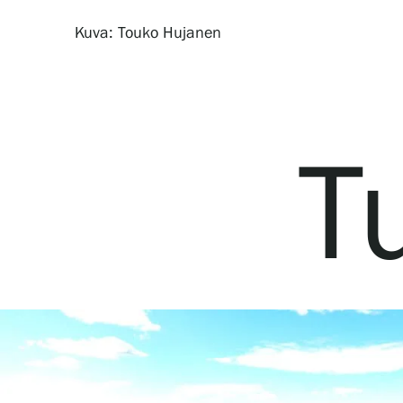
Serlachius Residenssi
Kuva: Touko Hujanen
SERLACHIUS+
T
Gösta Serlachiuksen taidesäätiö
Yhteystiedot
Ravintola Gösta
Serlachius Taidesauna