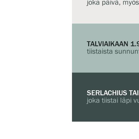
joka päivä, myö
TALVIAIKAAN 1.
tiistaista sunnun
SERLACHIUS TA
joka tiistai läpi