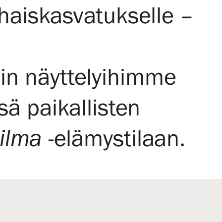
rhaiskasvatukselle –
n näyttelyihimme
ä paikallisten
ilma
-elämystilaan.