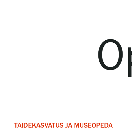
Serlachius Residenssi
SERLACHIUS+
O
Gösta Serlachiuksen taidesäätiö
Yhteystiedot
Ravintola Gösta
Serlachius Taidesauna
TAIDEKASVATUS JA MUSEOPEDA