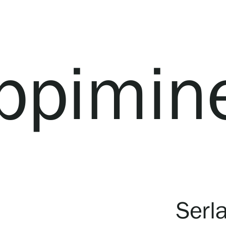
ppimin
Serl