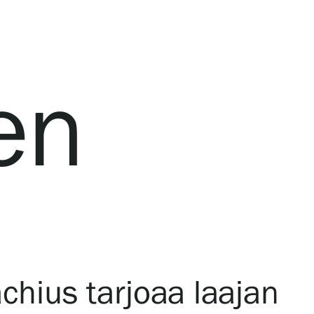
en
achius tarjoaa laajan