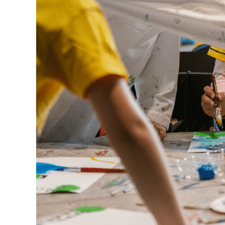
Tule meille
Näyttelyt
Tapahtumat
Palvelumme
Kokoelmat ja museo