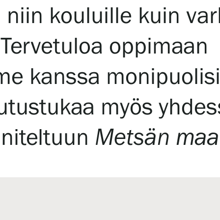
niin kouluille kuin va
! Tervetuloa oppimaan
 kanssa monipuolisii
utustukaa myös yhdess
niteltuun
Metsän maa