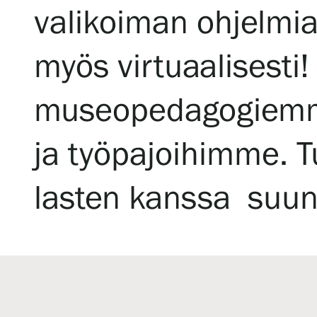
valikoiman ohjelmia 
Serlachius Art & Sauna Express
Medialle
myös virtuaalisesti
Vastuullisuus
museopedagogiemme
Esteettömyys
ja työpajoihimme. T
Tietosuoja ja evästeet
lasten kanssa suun
Verkkokauppa