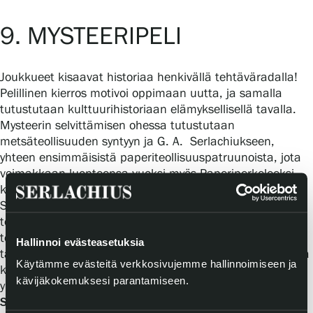
9. MYSTEERIPELI
Joukkueet kisaavat historiaa henkivällä tehtäväradalla!
Pelillinen kierros motivoi oppimaan uutta, ja samalla
tutustutaan kulttuurihistoriaan elämyksellisellä tavalla.
Mysteerin selvittämisen ohessa tutustutaan
metsäteollisuuden syntyyn ja G. A. Serlachiukseen,
yhteen ensimmäisistä paperiteollisuuspatruunoista, jota
voimakkaan luonteensa vuoksi myös Paperiperkeleeksi
kutsuttiin. Tehtävissä käsitellään elämää 1800-luvun
Suomessa, yhteiskuntaluokkia pienessä
teollisuuskaupungissa, paperiteollisuuden merkitystä,
teollisuuden ympäristövaikutuksia sekä kultakauden
Hallinnoi evästeasetuksia
taiteilijoita. Ongelmanratkaisun ja tiimityöskentelyn avulla
Käytämme evästeitä verkkosivujemme hallinnoimiseen ja
kehittyvät myös oppimaan oppimisen taidot, moniluku- ja
kävijäkokemuksesi parantamiseen.
yhteistyötaidot.
Soveltuvuus:
sisältö räätälöidään ikäryhmälle sopivaksi.