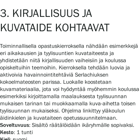
3. KIRJALLISUUS JA
KUVATAIDE KOHTAAVAT
Toiminnallisella opastuskierroksella nähdään esimerkkejä
eri aikakausien ja tyylisuuntien kuvataiteesta ja
yhdistetään niitä kirjallisuuden vaiheisiin ja koulussa
opiskeltuihin teemoihin. Kierroksella tehdään luovia ja
aktivoivia havainnointitehtäviä Serlachiuksen
kokoelmateosten parissa. Luokalle koostetaan
kuvamateriaalia, jota voi hyödyntää myöhemmin koulussa
esimerkiksi kirjoittamalla maalauksesta tyylisuunnan
mukaisen tarinan tai muokkaamalla kuva-aihetta toisen
tyylisuunnan mukaiseksi. Ohjelma linkittyy yläkoulun
äidinkielen ja kuvataiteen opetussuunnitelmaan.
Soveltuvuus:
Sisältö räätälöidään ikäryhmälle sopivaksi.
Kesto:
1 tunti
Kieli:
suomi