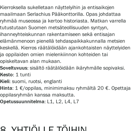
Kierroksella sukelletaan näyttelyihin ja entisaikojen
maailmaan Serlachius Pääkonttorilla. Opas johdattaa
ryhmää museossa ja kertoo historiasta. Matkan varrella
tutustutaan Suomen metsäteollisuuden syntyyn,
ihanneyhteiskunnan rakentamiseen sekä entisajan
elämänmenoon pienellä tehdaspaikkakunnalla metsien
keskellä. Kierros räätälöidään ajankohtaisten näyttelyiden
ja oppilaiden omien mielenkiinnon kohteiden tai
opiskeltavan alan mukaan.
Soveltuvuus:
sisältö räätälöidään ikäryhmälle sopivaksi.
Kesto:
1 tunti
Kieli:
suomi, ruotsi, englanti
Hinta:
1 €/oppilas, minimimaksu ryhmältä 20 €. Opettaja
oppilasryhmän kanssa maksutta.
Opetussuunnitelma:
L1, L2, L4, L7
8. YHTIÖLLE TÖIHIN