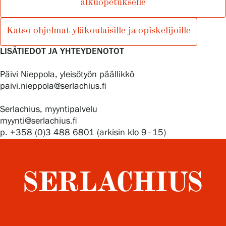
alkuopetukselle
Katso ohjelmat yläkoulaisille ja opiskelijoille
LISÄTIEDOT JA YHTEYDENOTOT
Päivi Nieppola, yleisötyön päällikkö
paivi.nieppola@serlachius.fi
Serlachius, myyntipalvelu
myynti@serlachius.fi
p. +358 (0)3 488 6801 (arkisin klo 9–15)