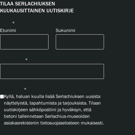
TILAA SERLACHIUKSEN
KUUKAUSITTAINEN UUTISKIRJE
Nimi
*
Etunimi
Sukunimi
Sähköposti
*
Yksityisyys
*
Kyllä, haluan kuulla lisää Serlachiuksen uusista
näyttelyistä, tapahtumista ja tarjouksista. Tilaan
uutiskirjeen sähköpostiini ja hyväksyn, että
tietoni tallennetaan Serlachius-museoiden
asiakasrekisteriin tietosuojaselosteen mukaisesti.