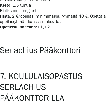
Kesto:
1,5 tuntia
Kieli:
suomi, englanti
Hinta:
2 €/oppilas, minimimaksu ryhmältä 40 €. Opettaja
oppilasryhmän kanssa maksutta.
Opetussuunnitelma:
L1, L2
Serlachius Pääkonttori
7. KOULULAISOPASTUS
SERLACHIUS
PÄÄKONTTORILLA