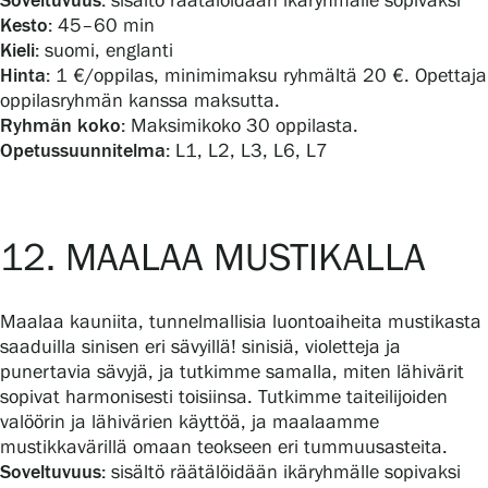
Soveltuvuus:
sisältö räätälöidään ikäryhmälle sopivaksi
Kesto:
45–60 min
Kieli:
suomi, englanti
Hinta:
1 €/oppilas, minimimaksu ryhmältä 20 €. Opettaja
oppilasryhmän kanssa maksutta.
Ryhmän koko:
Maksimikoko 30 oppilasta.
Opetussuunnitelma:
L1, L2, L3, L6, L7
12. MAALAA MUSTIKALLA
Maalaa kauniita, tunnelmallisia luontoaiheita mustikasta
saaduilla sinisen eri sävyillä! sinisiä, violetteja ja
punertavia sävyjä, ja tutkimme samalla, miten lähivärit
sopivat harmonisesti toisiinsa. Tutkimme taiteilijoiden
valöörin ja lähivärien käyttöä, ja maalaamme
mustikkavärillä omaan teokseen eri tummuusasteita.
Soveltuvuus:
sisältö räätälöidään ikäryhmälle sopivaksi