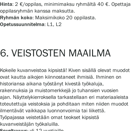
Hinta:
2 €/oppilas, minimimaksu ryhmältä 40 €. Opettaja
oppilasryhmän kanssa maksutta.
Ryhmän koko:
Maksimikoko 20 oppilasta.
Opetussuunnitelma:
L1, L2
6. VEISTOSTEN MAAILMA
Kokeile kuvanveistoa kipsistä! Kiven sisällä olevat muodot
ovat kautta aikojen kiinnostaneet ihmisiä. Ihminen on
historiansa aikana työstänyt kivestä työkaluja,
rakennuksia ja muistomerkkejä jo tuhansien vuosien
ajan. Näyttelykierroksella tarkastellaan eri materiaaleista
toteutettuja veistoksia ja pohditaan miten niiden muodot
ilmentävät vaikkapa luonnonvoimia tai liikettä.
Työpajassa veistetään omat teokset kipsistä
kuvanveistäjän työkaluilla.
Soveltuvuus:
yli 12-vuotiaille