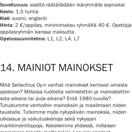
Soveltuvuus:
sisältö räätälöidään ikäryhmälle sopivaksi
Kesto:
1,5 tuntia
Kieli:
suomi, englanti
Hinta:
2 €/oppilas, minimimaksu ryhmältä 40 €. Opettaja
oppilasryhmän kanssa maksutta.
Opetussuunnitelma:
L1, L2, L4, L7
14. MAINIOT MAINOKSET
Mitä Serlachius Oy:n vanhat mainokset kertovat omasta
ajastaan? Millaisia tuotteita valmistettiin ja mainostettiin
sota-aikana tai pula-aikana? Entä 1980-luvulla?
Tutustumme vanhoihin mainoksiin ja maailmaan niiden
taustalla. Tutkimme myös nykypäivän mainoksia, niiden
ulkoasua ja vaikutuskeinoja sekä nykyajan
markkinointitapoja. Kokeilemme yhdessä, millaisen