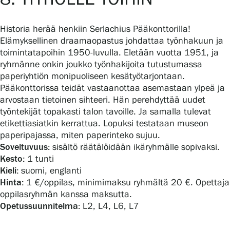
Historia herää henkiin Serlachius Pääkonttorilla!
Elämyksellinen draamaopastus johdattaa työnhakuun ja
toimintatapoihin 1950-luvulla. Eletään vuotta 1951, ja
ryhmänne onkin joukko työnhakijoita tutustumassa
paperiyhtiön monipuoliseen kesätyötarjontaan.
Pääkonttorissa teidät vastaanottaa asemastaan ylpeä ja
arvostaan tietoinen sihteeri. Hän perehdyttää uudet
työntekijät topakasti talon tavoille. Ja samalla tulevat
etikettiasiatkin kerrattua. Lopuksi testataan museon
paperipajassa, miten paperinteko sujuu.
Soveltuvuus:
sisältö räätälöidään ikäryhmälle sopivaksi.
Kesto:
1 tunti
Kieli:
suomi, englanti
Hinta:
1 €/oppilas, minimimaksu ryhmältä 20 €. Opettaja
oppilasryhmän kanssa maksutta.
Opetussuunnitelma:
L2, L4, L6, L7