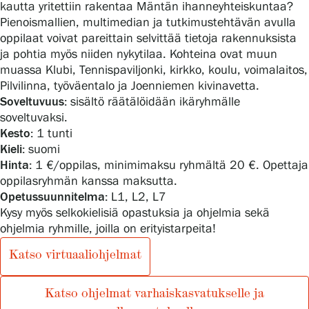
kautta yritettiin rakentaa Mäntän ihanneyhteiskuntaa?
Pienoismallien, multimedian ja tutkimustehtävän avulla
oppilaat voivat pareittain selvittää tietoja rakennuksista
ja pohtia myös niiden nykytilaa. Kohteina ovat muun
muassa Klubi, Tennispaviljonki, kirkko, koulu, voimalaitos,
Pilvilinna, työväentalo ja Joenniemen kivinavetta.
Soveltuvuus:
sisältö räätälöidään ikäryhmälle
soveltuvaksi.
Kesto:
1 tunti
Kieli:
suomi
Hinta:
1 €/oppilas, minimimaksu ryhmältä 20 €. Opettaja
oppilasryhmän kanssa maksutta.
Opetussuunnitelma:
L1, L2, L7
Kysy myös selkokielisiä opastuksia ja ohjelmia sekä
ohjelmia ryhmille, joilla on erityistarpeita!
Katso virtuaaliohjelmat
Katso ohjelmat varhaiskasvatukselle ja