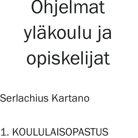
Ohjelmat
Näyttelyt
yläkoulu ja
Tapahtumat
opiskelijat
Palvelumme
Kokoelmat ja museo
Serlachius Kartano
Serlachius Residenssi
SERLACHIUS+
1. KOULULAISOPASTUS