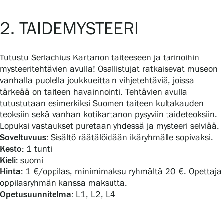
Tietosuoja ja evästeet
2. TAIDEMYSTEERI
Verkkokauppa
Tutustu Serlachius Kartanon taiteeseen ja tarinoihin
mysteeritehtävien avulla! Osallistujat ratkaisevat museon
vanhalla puolella joukkueittain vihjetehtäviä, joissa
tärkeää on taiteen havainnointi. Tehtävien avulla
tutustutaan esimerkiksi Suomen taiteen kultakauden
teoksiin sekä vanhan kotikartanon pysyviin taideteoksiin.
Lopuksi vastaukset puretaan yhdessä ja mysteeri selviää.
Soveltuvuus:
Sisältö räätälöidään ikäryhmälle sopivaksi.
Kesto:
1 tunti
Kieli:
suomi
Hinta:
1 €/oppilas, minimimaksu ryhmältä 20 €. Opettaja
oppilasryhmän kanssa maksutta.
Opetusuunnitelma:
L1, L2, L4