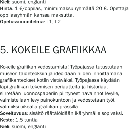
Kieli:
suomi, englanti
Hinta:
1 €/oppilas, minimimaksu ryhmältä 20 €. Opettaja
oppilasryhmän kanssa maksutta.
Opetussuunnitelma:
L1, L2
5. KOKEILE GRAFIIKKAA
Kokeile grafiikan vedostamista! Työpajassa tutustutaan
museon taideteoksiin ja ideoidaan niiden innoittamana
grafiikanteokset kotiin vietäväksi. Työpajassa käydään
läpi grafiikan tekemisen periaatteita ja historiaa,
siirretään luonnospaperiin piirtyneet havainnot levylle,
valmistellaan levy painokuntoon ja vedostetaan työt
valmiiksi oikealla grafiikan prässillä.
Soveltuvuus:
sisältö räätälöidään ikäryhmälle sopivaksi.
Kesto:
1,5 tuntia
Kieli:
suomi, englanti