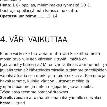
Hinta:
1 €/ oppilas, minimimaksu ryhmältä 20 €.
Opettaja oppilasryhmän kanssa maksutta.
Opetussuunnitelma:
L1, L2, L4
4. VÄRI VAIKUTTAA
Emme voi koskettaa väriä, mutta väri koskettaa meitä
monin tavoin. Miten väreihin liittyviä ilmiöitä on
hyödynnetty taiteessa? Miten värillä ilmaistaan tunnetiloja
ja vaikutelmia? Näyttelykierroksella tutkimme taiteilijoiden
värinkäyttöä ja sen merkitystä taideteoksissa. Koemme ja
havaitsemme, kuinka värit vaikuttavat meihin ja
ympäristöömme, ja miten ne jopa huijaavat meitä.
Työpajassa teemme omat väriteokset.
Soveltuvuus:
sisältö räätälöidään ikäryhmälle sopivaksi
Kesto:
1 tunti