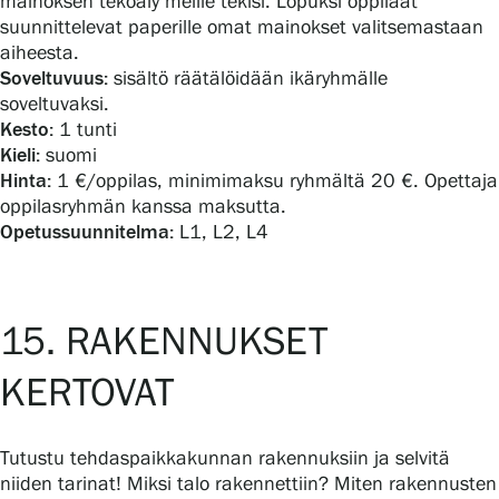
mainoksen tekoäly meille tekisi. Lopuksi oppilaat
suunnittelevat paperille omat mainokset valitsemastaan
aiheesta.
Soveltuvuus:
sisältö räätälöidään ikäryhmälle
soveltuvaksi.
Kesto:
1 tunti
Kieli:
suomi
Hinta:
1 €/oppilas, minimimaksu ryhmältä 20 €. Opettaja
oppilasryhmän kanssa maksutta.
Opetussuunnitelma:
L1, L2, L4
15. RAKENNUKSET
KERTOVAT
Tutustu tehdaspaikkakunnan rakennuksiin ja selvitä
niiden tarinat! Miksi talo rakennettiin? Miten rakennusten