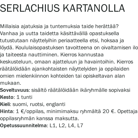
SERLACHIUS KARTANOLLA
Gösta Serlachiuksen taidesäätiö
Millaisia ajatuksia ja tuntemuksia taide herättää?
Vanhaa ja uutta taidetta käsittävällä opastuksella
Yhteystiedot
tutustutaan näyttelyihin periaatteella etsi, hoksaa ja
löydä. Koululaisopastuksen tavoitteena on oivaltamisen ilo
Ravintola Gösta
ja taiteesta nauttiminen. Kierros kannustaa
keskusteluun, omaan ajatteluun ja havaintoihin. Kierros
Serlachius Taidesauna
räätälöidään ajankohtaisten näyttelyiden ja oppilaiden
omien mielenkiinnon kohteiden tai opiskeltavan alan
Serlachius Art & Sauna Express
mukaan.
Soveltuvuus:
sisältö räätälöidään ikäryhmälle sopivaksi
Medialle
Kesto:
1 tunti
Kieli:
suomi, ruotsi, englanti
Hinta:
1 €/oppilas, minimimaksu ryhmältä 20 €. Opettaja
Vastuullisuus
oppilasryhmän kanssa maksutta.
Opetussuunnitelma:
L1, L2, L4, L7
Esteettömyys