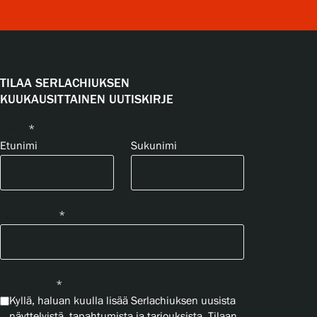
TILAA SERLACHIUKSEN
KUUKAUSITTAINEN UUTISKIRJE
Nimi
*
Etunimi
Sukunimi
Sähköposti
*
Yksityisyys
*
Kyllä, haluan kuulla lisää Serlachiuksen uusista
näyttelyistä, tapahtumista ja tarjouksista. Tilaan