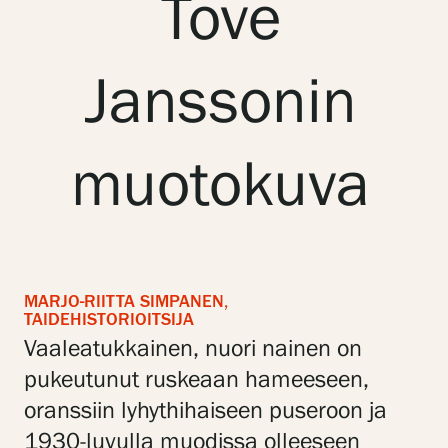
Tove
Gösta Serlachiuksen taidesäätiö
Janssonin
Yhteystiedot
muotokuva
Ravintola Gösta
Serlachius Taidesauna
Serlachius Art & Sauna Express
MARJO-RIITTA SIMPANEN,
Medialle
TAIDEHISTORIOITSIJA
Vaaleatukkainen, nuori nainen on
Vastuullisuus
pukeutunut ruskeaan hameeseen,
oranssiin lyhythihaiseen puseroon ja
Esteettömyys
1930-luvulla muodissa olleeseen