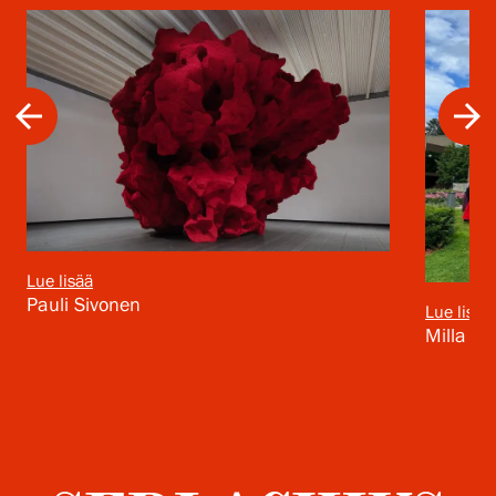
arrow_back
arrow_forward
Lue lisää
Pauli Sivonen
Lue lisää
Milla Si