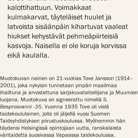
Tietosuoja ja evästeet
kalottihattuun. Voimakkaat
kulmakarvat, täyteläiset huulet ja
Verkkokauppa
latvoista sisäänpäin kihartuvat vaaleat
hiukset kehystävät pehmeäpiirteisiä
kasvoja. Naisella ei ole koruja korvissa
eikä kaulalla.
Muotokuvan nainen on 21-vuotias Tove Jansson (1914–
2001), joka nykyisin tunnetaan ympäri maailmaa
ihailtuna ja arvostettuna sarjakuvataiteilijana ja Muumien
luojana. Muotokuva on signeerattu nimellä
S.
Besprosvanni -35
. Vuonna 1935 Tove oli vielä
taidekoululainen, jolla oli jäljellä vuosi Suomen
Taideyhdistyksen piirustuskoulussa. Myöhemmin hän
täydensi Helsingissä opintojaan uutta, ranskalaista
väritaidetta suosivassa Vapaassa taidekoulussa.