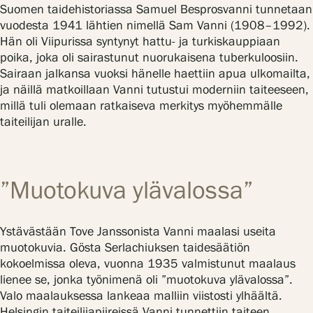
Suomen taidehistoriassa Samuel Besprosvanni tunnetaan
vuodesta 1941 lähtien nimellä Sam Vanni (1908–1992).
Hän oli Viipurissa syntynyt hattu- ja turkiskauppiaan
poika, joka oli sairastunut nuorukaisena tuberkuloosiin.
Sairaan jalkansa vuoksi hänelle haettiin apua ulkomailta,
ja näillä matkoillaan Vanni tutustui moderniin taiteeseen,
millä tuli olemaan ratkaiseva merkitys myöhemmälle
taiteilijan uralle.
”Muotokuva ylävalossa”
Ystävästään Tove Janssonista Vanni maalasi useita
muotokuvia. Gösta Serlachiuksen taidesäätiön
kokoelmissa oleva, vuonna 1935 valmistunut maalaus
lienee se, jonka työnimenä oli ”muotokuva ylävalossa”.
Valo maalauksessa lankeaa malliin viistosti ylhäältä.
Helsingin taiteilijapiireissä Vanni tunnettiin taiteen