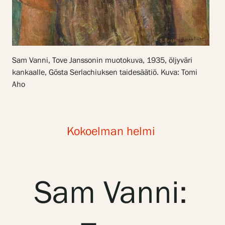
Näyttelyt
Tapahtumat
Sam Vanni, Tove Janssonin muotokuva, 1935, öljyväri
kankaalle, Gösta Serlachiuksen taidesäätiö. Kuva: Tomi
Aho
Palvelumme
Kokoelman helmi
Kokoelmat ja museo
Serlachius Residenssi
Sam Vanni:
SERLACHIUS+