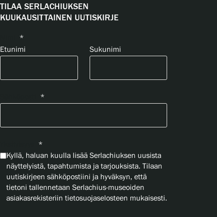
TILAA SERLACHIUKSEN
KUUKAUSITTAINEN UUTISKIRJE
Nimi
*
Etunimi
Sukunimi
Sähköposti
*
Yksityisyys
*
Kyllä, haluan kuulla lisää Serlachiuksen uusista
näyttelyistä, tapahtumista ja tarjouksista. Tilaan
uutiskirjeen sähköpostiini ja hyväksyn, että
tietoni tallennetaan Serlachius-museoiden
asiakasrekisteriin tietosuojaselosteen mukaisesti.