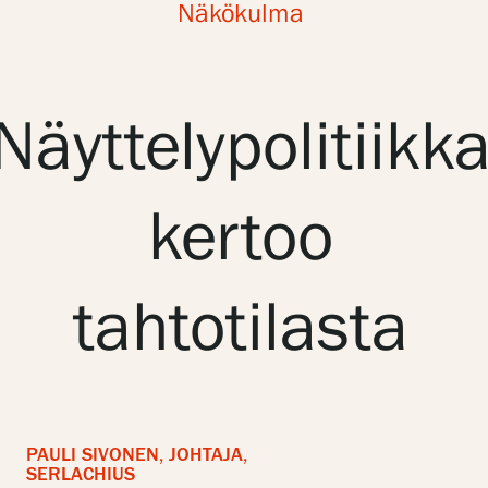
Näkökulma
Näyttelyt
Näyttelypolitiikk
Tapahtumat
kertoo
Palvelumme
Kokoelmat ja museo
tahtotilasta
Serlachius Residenssi
SERLACHIUS+
PAULI SIVONEN, JOHTAJA,
SERLACHIUS