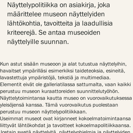
Näyttelypolitiikka on asiakirja, joka
määrittelee museon näyttelyiden
Gösta Serlachiuksen taidesäätiö
lähtökohtia, tavoitteita ja laadullisia
kriteerejä. Se antaa museoiden
Yhteystiedot
näyttelyille suunnan.
Ravintola Gösta
Kun astut sisään museoon ja alat tutustua näyttelyihin,
Serlachius Taidesauna
havaitset ympärilläsi esimerkiksi taideteoksia, esineitä,
lavastettuja ympäristöjä, tekstiä ja multimediaa.
Serlachius Art & Sauna Express
Elementit eivät ole galleriatilassa sattumalta, vaan kaikki
perustuu museon kuraattoreiden suunnittelutyöhön.
Medialle
Näyttelytoimintansa kautta museo on vuorovaikutuksessa
yleisöjensä kanssa. Tämä vuorovaikutus puolestaan
Vastuullisuus
perustuu museon näyttelypolitiikkaan.
Useimmat museot ovat kirjanneet kokoelmatoimintaansa
Esteettömyys
liittyvät lähtökohdat ja tavoitteet kokoelmapolitiikkaansa.
Jostain syystä näyttelyitä, näyttelyohjelmia ja näyttelyiden