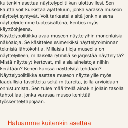
kuitenkin asettaa näyttelypolitiikan ulottuvillesi. Sen
kautta voit kurkistaa ajatteluun, jonka varassa museon
näyttelyt syntyvät. Voit tarkastella sitä jonkinlaisena
näyttelyidemme tuotesisältönä, kenties myös
käyttöohjeena.
Näyttelypolitiikka avaa museon näyttelyihin monenlaisia
näköaloja. Se käsittelee esimerkiksi näyttelytoiminnan
teknisiä lähtökohtia. Millaisia tiloja museolla on
näyttelyilleen, millaisella rytmillä se järjestää näyttelyitä?
Mistä näyttelyt kertovat, millaisia aineistoja niihin
kerätään? Kenen kanssa näyttelyitä tehdään?
Näyttelypolitiikka asettaa museon näyttelyille myös
laadullisia tavoitteita sekä mittareita, joilla arvioidaan
onnistumista. Sen tulee määritellä ainakin jollain tasolla
tahtotilaa, jonka varassa museo kehittää
työskentelytapojaan.
Haluamme kuitenkin asettaa