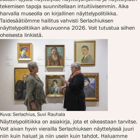
Tietosuoja ja evästeet
tekemisen tapoja suunnitellaan intuitiivisemmin. Aika
harvalla museolla on kirjallinen näyttelypolitiikka.
Taidesäätiömme hallitus vahvisti Serlachiuksen
Verkkokauppa
näyttelypolitiikan alkuvuonna 2026. Voit tutustua siihen
oheisesta linkistä.
Kuva: Serlachius, Suvi Rauhala
Näyttelypolitiikka on asiakirja, jota et oikeastaan tarvitse.
Voit aivan hyvin vierailla Serlachiuksen näyttelyissä juuri
niin kuin haluat ja niin usein kuin tahdot. Haluamme