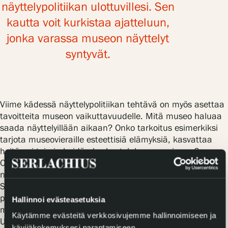
näyttelypolitiikan ulottuvillesi. Sen
kautta voit kurkistaa ajatteluun,
jonka varassa museon näyttelyt
syntyvät.
Viime kädessä näyttelypolitiikan tehtävä on myös asettaa
tavoitteita museon vaikuttavuudelle. Mitä museo haluaa
saada näyttelyillään aikaan? Onko tarkoitus esimerkiksi
tarjota museovieraille esteettisiä elämyksiä, kasvattaa
heitä vai toimia heidän keskustelukumppaninaan?
Olennaista tietysti on, että näyttelypolitiikka ei muodostu
näyttelyitä kahlehtivaksi tai yksipuolistavaksi rajoitteeksi.
Se on tarkoitus luoda kehykset näyttelytoiminnalle, ei
pakottaa kaikkia museon näyttelyitä yhdenlaiseen
Hallinnoi evästeasetuksia
muottiin.
Käytämme evästeitä verkkosivujemme hallinnoimiseen ja
Uskon, että museon kannattaa panostaa
kävijäkokemuksesi parantamiseen.