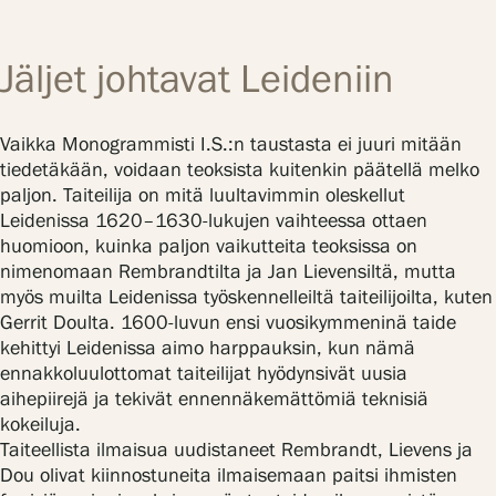
Jäljet johtavat Leideniin
Vaikka Monogrammisti I.S.:n taustasta ei juuri mitään
tiedetäkään, voidaan teoksista kuitenkin päätellä melko
paljon. Taiteilija on mitä luultavimmin oleskellut
Leidenissa 1620–1630-lukujen vaihteessa ottaen
huomioon, kuinka paljon vaikutteita teoksissa on
nimenomaan Rembrandtilta ja Jan Lievensiltä, mutta
myös muilta Leidenissa työskennelleiltä taiteilijoilta, kuten
Gerrit Doulta. 1600-luvun ensi vuosikymmeninä taide
kehittyi Leidenissa aimo harppauksin, kun nämä
ennakkoluulottomat taiteilijat hyödynsivät uusia
aihepiirejä ja tekivät ennennäkemättömiä teknisiä
kokeiluja.
Taiteellista ilmaisua uudistaneet Rembrandt, Lievens ja
Dou olivat kiinnostuneita ilmaisemaan paitsi ihmisten