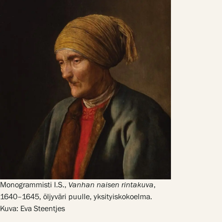
Monogrammisti I.S.,
Vanhan naisen rintakuva
,
1640–1645, öljyväri puulle, yksityiskokoelma.
Kuva: Eva Steentjes