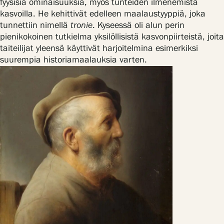
fyysisiä ominaisuuksia, myös tunteiden ilmenemistä
kasvoilla. He kehittivät edelleen maalaustyyppiä, joka
tunnettiin nimellä
tronie
. Kyseessä oli alun perin
pienikokoinen tutkielma yksilöllisistä kasvonpiirteistä, joita
taiteilijat yleensä käyttivät harjoitelmina esimerkiksi
suurempia historiamaalauksia varten.