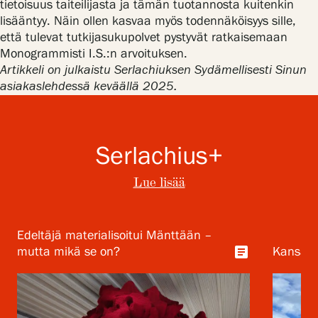
tietoisuus taiteilijasta ja tämän tuotannosta kuitenkin
lisääntyy. Näin ollen kasvaa myös todennäköisyys sille,
että tulevat tutkijasukupolvet pystyvät ratkaisemaan
Monogrammisti I.S.:n arvoituksen.
Artikkeli on julkaistu Serlachiuksen Sydämellisesti Sinun
asiakaslehdessä keväällä 2025.
Serlachius+
Lue lisää
Edeltäjä materialisoitui Mänttään –
article
mutta mikä se on?
Kansalli