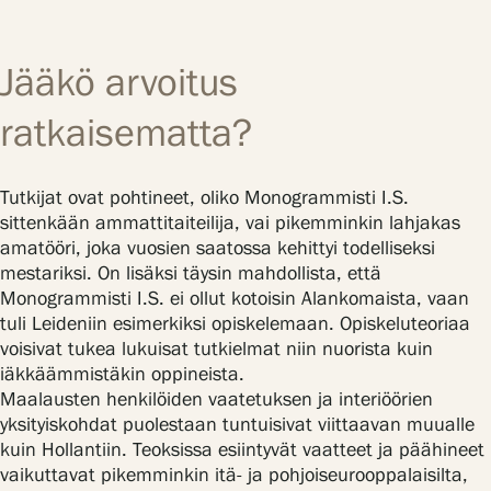
Jääkö arvoitus
ratkaisematta?
Tutkijat ovat pohtineet, oliko Monogrammisti I.S.
sittenkään ammattitaiteilija, vai pikemminkin lahjakas
amatööri, joka vuosien saatossa kehittyi todelliseksi
mestariksi. On lisäksi täysin mahdollista, että
Monogrammisti I.S. ei ollut kotoisin Alankomaista, vaan
tuli Leideniin esimerkiksi opiskelemaan. Opiskeluteoriaa
voisivat tukea lukuisat tutkielmat niin nuorista kuin
iäkkäämmistäkin oppineista.
Maalausten henkilöiden vaatetuksen ja interiöörien
yksityiskohdat puolestaan tuntuisivat viittaavan muualle
kuin Hollantiin. Teoksissa esiintyvät vaatteet ja päähineet
vaikuttavat pikemminkin itä- ja pohjoiseurooppalaisilta,