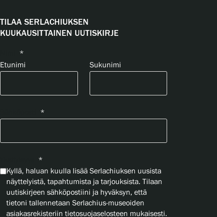
TILAA SERLACHIUKSEN
KUUKAUSITTAINEN UUTISKIRJE
Nimi
*
Etunimi
Sukunimi
Sähköposti
*
Yksityisyys
*
Kyllä, haluan kuulla lisää Serlachiuksen uusista
näyttelyistä, tapahtumista ja tarjouksista. Tilaan
uutiskirjeen sähköpostiini ja hyväksyn, että
tietoni tallennetaan Serlachius-museoiden
asiakasrekisteriin tietosuojaselosteen mukaisesti.