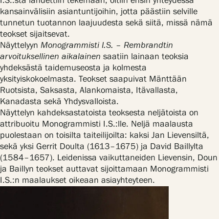
I.S.:stä lähdettiin tekemään, oltiin ensin yhteydessä
kansainvälisiin asiantuntijoihin, jotta päästiin selville
tunnetun tuotannon laajuudesta sekä siitä, missä nämä
teokset sijaitsevat.
Näyttelyyn
Monogrammisti I.S. – Rembrandtin
arvoituksellinen aikalainen
saatiin lainaan teoksia
yhdeksästä taidemuseosta ja kolmesta
yksityiskokoelmasta. Teokset saapuivat Mänttään
Ruotsista, Saksasta, Alankomaista, Itävallasta,
Kanadasta sekä Yhdysvalloista.
Näyttelyn kahdeksastatoista teoksesta neljätoista on
attribuoitu Monogrammisti I.S.:lle. Neljä maalausta
puolestaan on toisilta taiteilijoilta: kaksi Jan Lievensiltä,
sekä yksi Gerrit Doulta (1613–1675) ja David Baillylta
(1584–1657). Leidenissa vaikuttaneiden Lievensin, Doun
ja Baillyn teokset auttavat sijoittamaan Monogrammisti
I.S.:n maalaukset oikeaan asiayhteyteen.