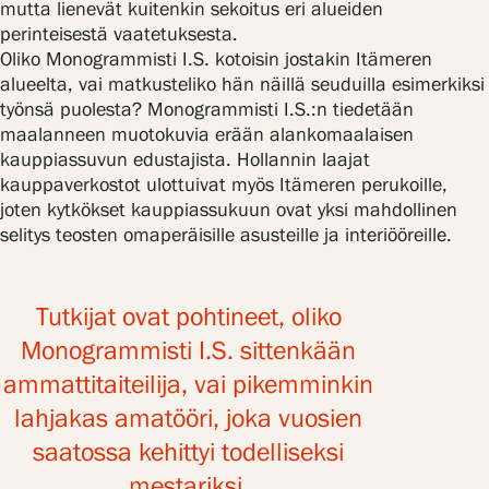
mutta lienevät kuitenkin sekoitus eri alueiden
perinteisestä vaatetuksesta.
Oliko Monogrammisti I.S. kotoisin jostakin Itämeren
alueelta, vai matkusteliko hän näillä seuduilla esimerkiksi
työnsä puolesta? Monogrammisti I.S.:n tiedetään
maalanneen muotokuvia erään alankomaalaisen
kauppiassuvun edustajista. Hollannin laajat
kauppaverkostot ulottuivat myös Itämeren perukoille,
joten kytkökset kauppiassukuun ovat yksi mahdollinen
selitys teosten omaperäisille asusteille ja interiööreille.
Tutkijat ovat pohtineet, oliko
Monogrammisti I.S. sittenkään
ammattitaiteilija, vai pikemminkin
lahjakas amatööri, joka vuosien
saatossa kehittyi todelliseksi
mestariksi.