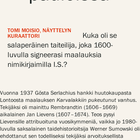
Gösta Serlachiuksen taidesäätiö
TOMI MOISIO, NÄYTTELYN
Kuka oli se
KURAATTORI
Yhteystiedot
salaperäinen taiteilija, joka 1600-
Ravintola Gösta
luvulla signeerasi maalauksia
nimikirjaimilla I.S.?
Serlachius Taidesauna
Serlachius Art & Sauna Express
Vuonna 1937 Gösta Serlachius hankki huutokaupasta
Medialle
Lontoosta maalauksen
Karvalakkiin pukeutunut vanhus
.
Tekijäksi oli mainittu Rembrandtin (1606–1669)
Vastuullisuus
aikalainen Jan Lievens (1607–1674). Teos pysyi
Lievensille attribuoituna vuosikymmeniä, vaikka jo 1980-
Esteettömyys
luvulla saksalainen taidehistorioitsija Werner Sumowski oli
ehdottanut sen todelliseksi tekijäksi arvoituksellista