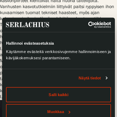
kasvonpiirteet kiehtoivat näitä nuoria taiteilijoita.
Vanhusten kasvotutkielmiin liittyivät paitsi ryppyisen ihon
kuvaamisen tuomat tekniset haasteet, myös ajan
kulumisen ja ihmiselämän ohikiitävyyden tematiikka.
Tunnistettavin piirre Monogrammisti I.S.:n tuotannossa
ovat nimenomaan nämä yksityiskohtaiset, suurella
hartaudella ja teknisellä taidolla toteutetut
henkilötutkielmat ikäihmisistä. Usein Monogrammisti
Hallinnoi evästeasetuksia
I.S.:n kuvaamat hahmot ovat lisäksi pukeutuneet
Käytämme evästeitä verkkosivujemme hallinnoimiseen ja
asusteisiin, jotka eivät ole Alankomaille tyypillisiä.
kävijäkokemuksesi parantamiseen.
Myös eksoottisten asusteiden käyttö henkilötutkielmien
osana on Rembrandtilta ja muilta Leiden-taiteilijoilta
peräisin. Toinen Leidenissa yleistynyt teostyyppi kuvasi
Näytä tiedot
taiteilijoita tai oppineita työhuoneissaan. Oppineita
kuvaavia maalauksia
vanitas
-symboleineen, kuten
kirjoineen ja pääkalloineen, esiintyy myös Monogrammisti
Salli kaikki
I.S.:n tuotannossa.
Muokkaa