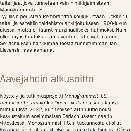
Tietosuoja ja evästeet
taiteilijaa, joka tunnetaan vain nimikirjaimistaan:
Monogrammisti I.S.
Tyylillisin perustein Rembrandtin koulukuntaan luokiteltu
Verkkokauppa
taiteilija esiteltiin taidehistoriankirjoitukseen 1900-luvun
alussa, mutta oli jäänyt marginaaliseksi hahmoksi. Näin
ollen myös huutokaupan asiantuntijat olivat pitäneet
Serlachiuksen hankkimaa teosta tunnetumman Jan
Lievensin maalaamana.
Aavejahdin alkusoitto
Näyttely- ja tutkimusprojekti
Monogrammisti I.S. –
Rembrandtin arvoituksellinen aikalainen
sai alkunsa
huhtikuussa 2022, kun teoksen attribuutio nousi
keskusteluun ensimmäisen Serlachius-seminaarin
yhteydessä. Monogrammisti I.S.:n tuotannosta ei ollut
koskaan järjestetty näyttelyä, ja hanke tuki hienosti Gösta