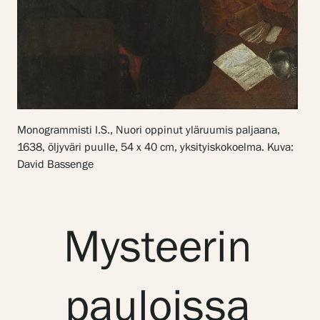
Näyttelyt
Tapahtumat
Monogrammisti I.S., Nuori oppinut yläruumis paljaana,
Palvelumme
1638, öljyväri puulle, 54 x 40 cm, yksityiskokoelma. Kuva:
David Bassenge
Kokoelmat ja museo
Mysteerin
Serlachius Residenssi
pauloissa
SERLACHIUS+