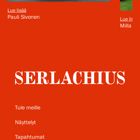
Lue lisää
Pauli Sivonen
Lue lisää
Milla Si
Tule meille
Näyttelyt
Tapahtumat