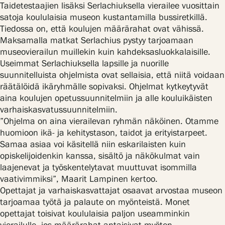
Taidetestaajien lisäksi Serlachiuksella vierailee vuosittain
satoja koululaisia museon kustantamilla bussiretkillä.
Tiedossa on, että koulujen määrärahat ovat vähissä.
Maksamalla matkat Serlachius pystyy tarjoamaan
museovierailun muillekin kuin kahdeksasluokkalaisille.
Useimmat Serlachiuksella lapsille ja nuorille
suunnitelluista ohjelmista ovat sellaisia, että niitä voidaan
räätälöidä ikäryhmälle sopivaksi. Ohjelmat kytkeytyvät
aina koulujen opetussuunnitelmiin ja alle kouluikäisten
varhaiskasvatussuunnitelmiin.
”Ohjelma on aina vierailevan ryhmän näköinen. Otamme
huomioon ikä- ja kehitystason, taidot ja erityistarpeet.
Samaa asiaa voi käsitellä niin eskarilaisten kuin
opiskelijoidenkin kanssa, sisältö ja näkökulmat vain
laajenevat ja työskentelytavat muuttuvat isommilla
vaativimmiksi”, Maarit Lampinen kertoo.
Opettajat ja varhaiskasvattajat osaavat arvostaa museon
tarjoamaa työtä ja palaute on myönteistä. Monet
opettajat toisivat koululaisia paljon useamminkin