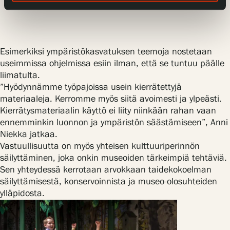
ylpeästi.”
Esimerkiksi ympäristökasvatuksen teemoja nostetaan
useimmissa ohjelmissa esiin ilman, että se tuntuu päälle
liimatulta.
”Hyödynnämme työpajoissa usein kierrätettyjä
materiaaleja. Kerromme myös siitä avoimesti ja ylpeästi.
Kierrätysmateriaalin käyttö ei liity niinkään rahan vaan
ennemminkin luonnon ja ympäristön säästämiseen”, Anni
Niekka jatkaa.
Vastuullisuutta on myös yhteisen kulttuuriperinnön
säilyttäminen, joka onkin museoiden tärkeimpiä tehtäviä.
Sen yhteydessä kerrotaan arvokkaan taidekokoelman
säilyttämisestä, konservoinnista ja museo-olosuhteiden
ylläpidosta.