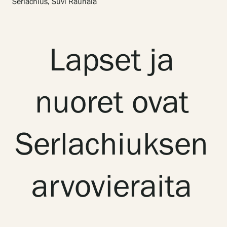
Serlachius, Suvi Rauhala
Näyttelyt
Lapset ja
Tapahtumat
nuoret ovat
Palvelumme
Serlachiuksen
Kokoelmat ja museo
arvovieraita
Serlachius Residenssi
SERLACHIUS+