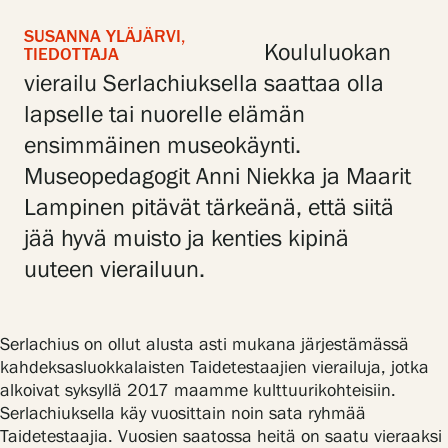
SUSANNA YLÄJÄRVI,
Koululuokan
TIEDOTTAJA
vierailu Serlachiuksella saattaa olla
Gösta Serlachiuksen taidesäätiö
lapselle tai nuorelle elämän
Yhteystiedot
ensimmäinen museokäynti.
Museopedagogit Anni Niekka ja Maarit
Ravintola Gösta
Lampinen pitävät tärkeänä, että siitä
Serlachius Taidesauna
jää hyvä muisto ja kenties kipinä
uuteen vierailuun.
Serlachius Art & Sauna Express
Medialle
Serlachius on ollut alusta asti mukana järjestämässä
kahdeksasluokkalaisten Taidetestaajien vierailuja, jotka
Vastuullisuus
alkoivat syksyllä 2017 maamme kulttuurikohteisiin.
Serlachiuksella käy vuosittain noin sata ryhmää
Esteettömyys
Taidetestaajia. Vuosien saatossa heitä on saatu vieraaksi