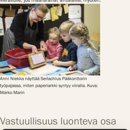
vierailulle, jos määrärahat antaisivat myöten.
Anni Niekka näyttää Serlachius Pääkonttorin
työpajassa, miten paperiarkki syntyy viiralla. Kuva:
Marko Marin
Vastuullisuus luonteva osa