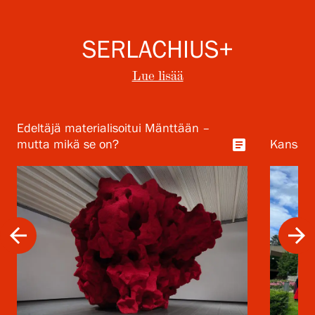
SERLACHIUS+
Lue lisää
Edeltäjä materialisoitui Mänttään –
article
mutta mikä se on?
Kansalli
arrow_back
arrow_forward