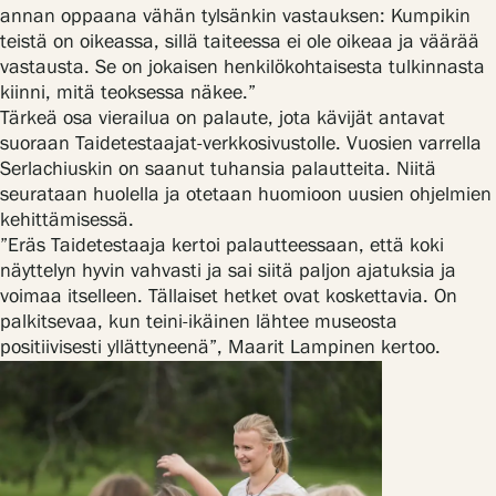
annan oppaana vähän tylsänkin vastauksen: Kumpikin
teistä on oikeassa, sillä taiteessa ei ole oikeaa ja väärää
vastausta. Se on jokaisen henkilökohtaisesta tulkinnasta
kiinni, mitä teoksessa näkee.”
Tärkeä osa vierailua on palaute, jota kävijät antavat
suoraan Taidetestaajat-verkkosivustolle. Vuosien varrella
Serlachiuskin on saanut tuhansia palautteita. Niitä
seurataan huolella ja otetaan huomioon uusien ohjelmien
kehittämisessä.
”Eräs Taidetestaaja kertoi palautteessaan, että koki
näyttelyn hyvin vahvasti ja sai siitä paljon ajatuksia ja
voimaa itselleen. Tällaiset hetket ovat koskettavia. On
palkitsevaa, kun teini-ikäinen lähtee museosta
positiivisesti yllättyneenä”, Maarit Lampinen kertoo.