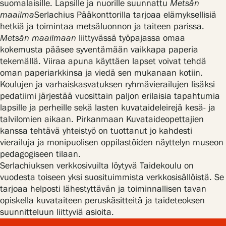
suomalaisille. Lapsille ja nuorille suunnattu
Metsän
maailma
Serlachius Pääkonttorilla tarjoaa elämyksellisiä
hetkiä ja toimintaa metsäluonnon ja taiteen parissa.
Metsän maailmaan
liittyvässä työpajassa omaa
kokemusta pääsee syventämään vaikkapa paperia
tekemällä. Viiraa apuna käyttäen lapset voivat tehdä
oman paperiarkkinsa ja viedä sen mukanaan kotiin.
Koulujen ja varhaiskasvatuksen ryhmävierailujen lisäksi
pedatiimi järjestää vuosittain paljon erilaisia tapahtumia
lapsille ja perheille sekä lasten kuvataideleirejä kesä- ja
talvilomien aikaan. Pirkanmaan Kuvataideopettajien
kanssa tehtävä yhteistyö on tuottanut jo kahdesti
vierailuja ja monipuolisen oppilastöiden näyttelyn museon
pedagogiseen tilaan.
Serlachiuksen verkkosivuilta löytyvä Taidekoulu on
vuodesta toiseen yksi suosituimmista verkkosisällöistä. Se
tarjoaa helposti lähestyttävän ja toiminnallisen tavan
opiskella kuvataiteen peruskäsitteitä ja taideteoksen
suunnitteluun liittyviä asioita.