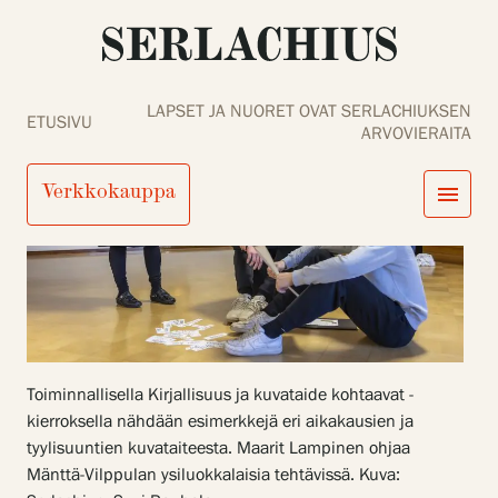
LAPSET JA NUORET OVAT SERLACHIUKSEN
ETUSIVU
ARVOVIERAITA
Verkkokauppa
menu
close
Tule meille
Näyttelyt
Tapahtumat
Palvelumme
search
Haku
fi
en
sv
ja
Kokoelmat ja museo
Toiminnallisella Kirjallisuus ja kuvataide kohtaavat -
Serlachius Residenssi
kierroksella nähdään esimerkkejä eri aikakausien ja
SERLACHIUS+
tyylisuuntien kuvataiteesta. Maarit Lampinen ohjaa
Mänttä-Vilppulan ysiluokkalaisia tehtävissä. Kuva:
Tule meille