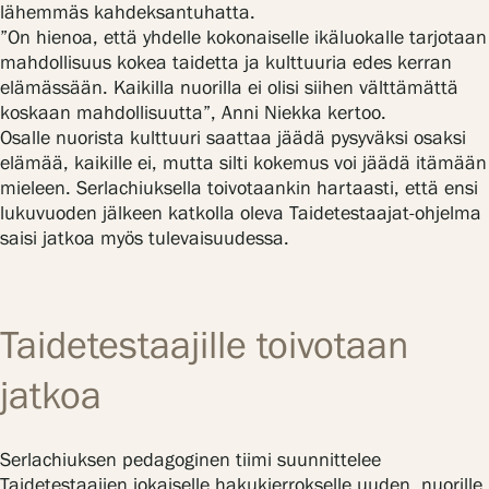
lähemmäs kahdeksantuhatta.
Tietosuoja ja evästeet
”On hienoa, että yhdelle kokonaiselle ikäluokalle tarjotaan
mahdollisuus kokea taidetta ja kulttuuria edes kerran
elämässään. Kaikilla nuorilla ei olisi siihen välttämättä
Verkkokauppa
koskaan mahdollisuutta”, Anni Niekka kertoo.
Osalle nuorista kulttuuri saattaa jäädä pysyväksi osaksi
elämää, kaikille ei, mutta silti kokemus voi jäädä itämään
mieleen. Serlachiuksella toivotaankin hartaasti, että ensi
lukuvuoden jälkeen katkolla oleva Taidetestaajat-ohjelma
saisi jatkoa myös tulevaisuudessa.
Taidetestaajille toivotaan
jatkoa
Serlachiuksen pedagoginen tiimi suunnittelee
Taidetestaajien jokaiselle hakukierrokselle uuden, nuorille