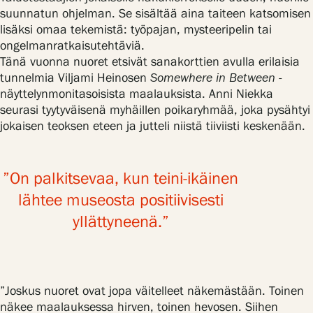
suunnatun ohjelman. Se sisältää aina taiteen katsomisen
lisäksi omaa tekemistä: työpajan, mysteeripelin tai
ongelmanratkaisutehtäviä.
Tänä vuonna nuoret etsivät sanakorttien avulla erilaisia
tunnelmia Viljami Heinosen
Somewhere in Between
-
näyttelynmonitasoisista maalauksista. Anni Niekka
seurasi tyytyväisenä myhäillen poikaryhmää, joka pysähtyi
jokaisen teoksen eteen ja jutteli niistä tiiviisti keskenään.
”On palkitsevaa, kun teini-ikäinen
lähtee museosta positiivisesti
yllättyneenä.”
”Joskus nuoret ovat jopa väitelleet näkemästään. Toinen
näkee maalauksessa hirven, toinen hevosen. Siihen