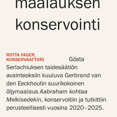
maalauksen
konservointi
Gösta Serlachiuksen taidesäätiö
Yhteystiedot
Ravintola Gösta
RIITTA FAGER,
Gösta
KONSERVAATTORI
Serlachius Taidesauna
Serlachiuksen taidesäätiön
Serlachius Art & Sauna Express
avainteoksiin kuuluva Gerbrand van
den Eeckhoutin suurikokoinen
Medialle
öljymaalaus
Aabraham kohtaa
Vastuullisuus
Melkisedekin
, konservoitiin ja tutkittiin
perusteellisesti vuosina 2020–2025.
Esteettömyys