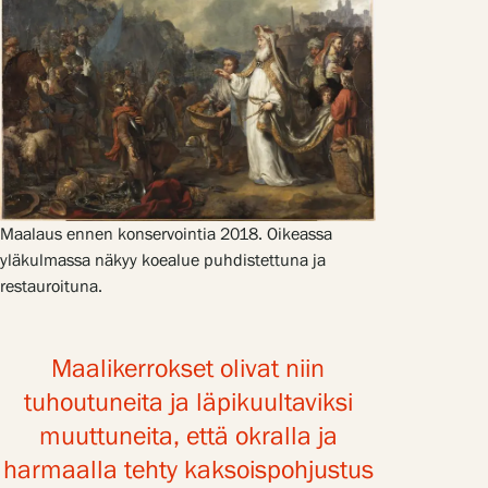
Maalaus ennen konservointia 2018. Oikeassa
yläkulmassa näkyy koealue puhdistettuna ja
restauroituna.
Maalikerrokset olivat niin
tuhoutuneita ja läpikuultaviksi
muuttuneita, että okralla ja
harmaalla tehty kaksoispohjustus