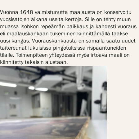
Tietosuoja ja evästeet
Vuonna 1648 valmistunutta maalausta on konservoitu
vuosisatojen aikana useita kertoja. Sille on tehty muun
muassa isohkon repeämän paikkaus ja kahdesti vuoraus
Verkkokauppa
eli maalauskankaan tukeminen kiinnittämällä taakse
uusi kangas. Vuorauskankaasta on samalla saatu uudet
taitereunat lukuisissa pingotuksissa rispaantuneiden
tilalle. Toimenpiteen yhteydessä myös irtoava maali on
kiinnitetty takaisin alustaan.