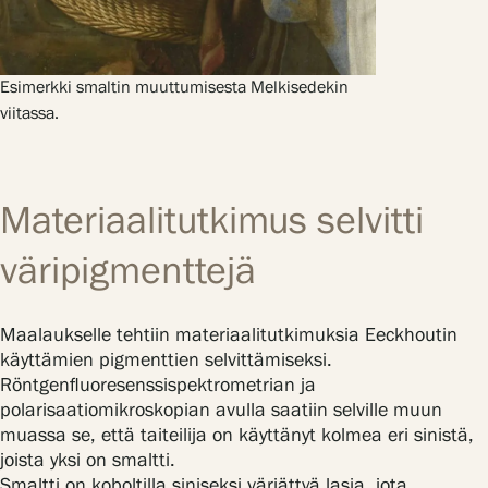
Esimerkki smaltin muuttumisesta Melkisedekin
viitassa.
Materiaalitutkimus selvitti
väripigmenttejä
Maalaukselle tehtiin materiaalitutkimuksia Eeckhoutin
käyttämien pigmenttien selvittämiseksi.
Röntgenfluoresenssispektrometrian ja
polarisaatiomikroskopian avulla saatiin selville muun
muassa se, että taiteilija on käyttänyt kolmea eri sinistä,
joista yksi on smaltti.
Smaltti on koboltilla siniseksi värjättyä lasia, jota