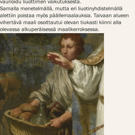
vaurioidu liuottimen vaikutuksesta.
Samalla menetelmällä, mutta eri liuotinyhdistelmällä
alettiin poistaa myös päällemaalauksia. Taivaan alueen
vihertävä maali osoittautui olevan tiukasti kiinni alla
olevassa alkuperäisessä maalikerroksessa.