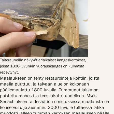
Taitereunoilla näkyvät eriaikaiset kangaskerrokset,
joista 1800-luvunkin vuorauskangas on kulmasta
repeytynyt.
Maalaukseen on tehty restaurointeja kohtiin, joista
maalia puuttuu, ja taivaan alue on kokonaan
päällemaalattu 1800-luvulla. Tummunut lakka on
poistettu monesti ja teos lakattu uudelleen. Myös
Serlachiuksen taidesäätiön omistuksessa maalausta on
konservoitu jo aiemmin. 2000-luvulle tultaessa lakka
muodosti jälleen tumman kerroksen maalauksen päälle.