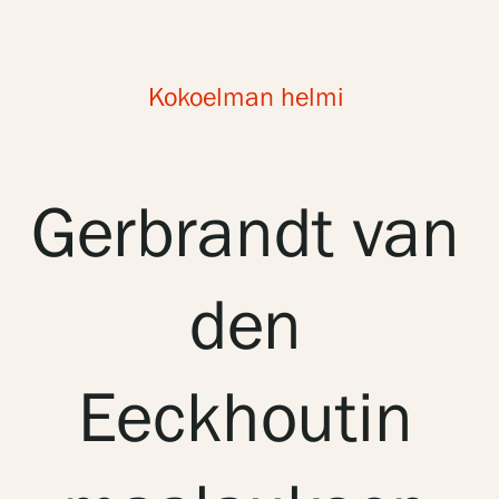
Näyttelyt
Kokoelman helmi
Tapahtumat
Gerbrandt van
Palvelumme
den
Kokoelmat ja museo
Eeckhoutin
Serlachius Residenssi
SERLACHIUS+