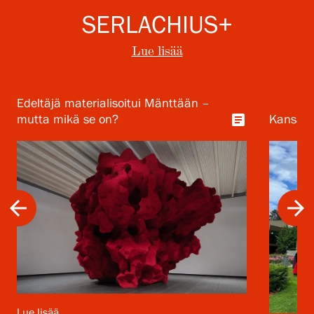
SERLACHIUS+
Lue lisää
Edeltäjä materialisoitui Mänttään –
article
mutta mikä se on?
Kansalli
arrow_back
arrow_forward
Lue lisää