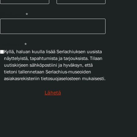
Sähköposti
*
Yksityisyys
*
Kyllä, haluan kuulla lisää Serlachiuksen uusista
näyttelyistä, tapahtumista ja tarjouksista. Tilaan
uutiskirjeen sähköpostiini ja hyväksyn, että
tietoni tallennetaan Serlachius-museoiden
asiakasrekisteriin tietosuojaselosteen mukaisesti.
Lähetä