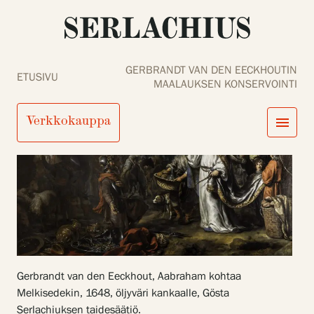
GERBRANDT VAN DEN EECKHOUTIN
ETUSIVU
MAALAUKSEN KONSERVOINTI
Verkkokauppa
menu
close
Tule meille
Näyttelyt
Tapahtumat
Palvelumme
search
Haku
fi
en
sv
ja
Kokoelmat ja museo
Serlachius Residenssi
SERLACHIUS+
Gerbrandt van den Eeckhout, Aabraham kohtaa
Melkisedekin, 1648, öljyväri kankaalle, Gösta
Tule meille
Serlachiuksen taidesäätiö.