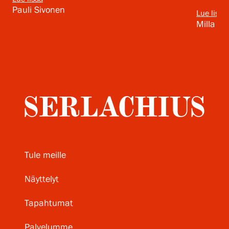
Pauli Sivonen
Lue lisää
Milla Si
Tule meille
Näyttelyt
Tapahtumat
Palvelumme