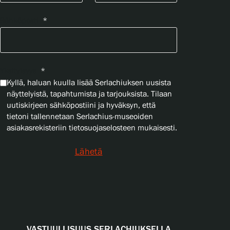
Sähköposti
*
Yksityisyys
*
Kyllä, haluan kuulla lisää Serlachiuksen uusista
näyttelyistä, tapahtumista ja tarjouksista. Tilaan
uutiskirjeen sähköpostiini ja hyväksyn, että
tietoni tallennetaan Serlachius-museoiden
asiakasrekisteriin tietosuojaselosteen mukaisesti.
Lähetä
VASTUULLISUUS SERLACHIUKSELLA