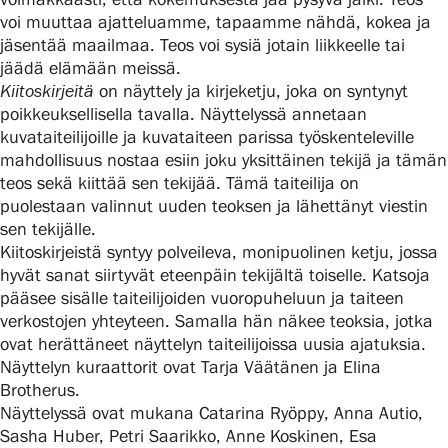
voi muuttaa ajatteluamme, tapaamme nähdä, kokea ja
jäsentää maailmaa. Teos voi sysiä jotain liikkeelle tai
jäädä elämään meissä.
Gösta Serlachiuksen taidesäätiö
Kiitoskirjeitä
on näyttely ja kirjeketju, joka on syntynyt
poikkeuksellisella tavalla. Näyttelyssä annetaan
Yhteystiedot
kuvataiteilijoille ja kuvataiteen parissa työskenteleville
mahdollisuus nostaa esiin joku yksittäinen tekijä ja tämän
Ravintola Gösta
teos sekä kiittää sen tekijää. Tämä taiteilija on
puolestaan valinnut uuden teoksen ja lähettänyt viestin
Serlachius Taidesauna
sen tekijälle.
Kiitoskirjeistä syntyy polveileva, monipuolinen ketju, jossa
Serlachius Art & Sauna Express
hyvät sanat siirtyvät eteenpäin tekijältä toiselle. Katsoja
pääsee sisälle taiteilijoiden vuoropuheluun ja taiteen
Medialle
verkostojen yhteyteen. Samalla hän näkee teoksia, jotka
ovat herättäneet näyttelyn taiteilijoissa uusia ajatuksia.
Vastuullisuus
Näyttelyn kuraattorit ovat Tarja Väätänen ja Elina
Brotherus.
Esteettömyys
Näyttelyssä ovat mukana Catarina Ryöppy, Anna Autio,
Sasha Huber, Petri Saarikko, Anne Koskinen, Esa