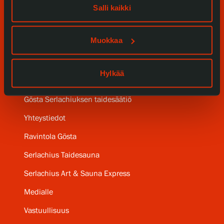
Salli kaikki
Kokoelmat ja museo
Muokkaa
Serlachius Residenssi
SERLACHIUS+
Hylkää
Gösta Serlachiuksen taidesäätiö
Yhteystiedot
Ravintola Gösta
Serlachius Taidesauna
Serlachius Art & Sauna Express
Medialle
Vastuullisuus