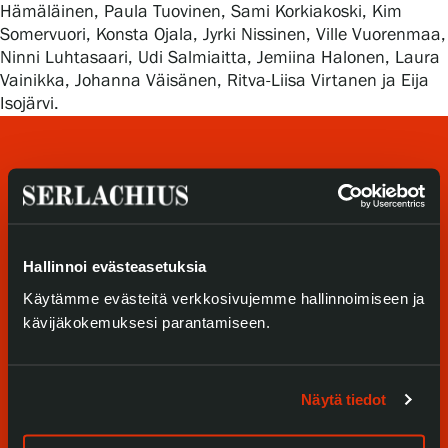
Tietosuoja ja evästeet
Hämäläinen, Paula Tuovinen, Sami Korkiakoski, Kim
Somervuori, Konsta Ojala, Jyrki Nissinen, Ville Vuorenmaa,
Ninni Luhtasaari, Udi Salmiaitta, Jemiina Halonen, Laura
Verkkokauppa
Vainikka, Johanna Väisänen, Ritva-Liisa Virtanen ja Eija
Isojärvi.
Hallinnoi evästeasetuksia
Tule meille
Käytämme evästeitä verkkosivujemme hallinnoimiseen ja
kävijäkokemuksesi parantamiseen.
Näyttelyt
Tapahtumat
Näytä tiedot
Palvelumme