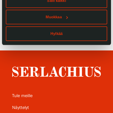
Salli kaikki
Tietosuoja ja evästeet
Muokkaa
Verkkokauppa
Hylkää
Tule meille
Näyttelyt