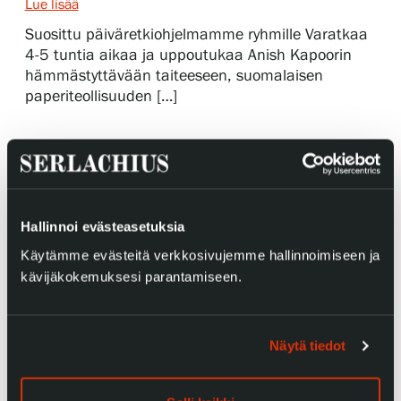
Lue lisää
Suosittu päiväretkiohjelmamme ryhmille Varatkaa
4-5 tuntia aikaa ja uppoutukaa Anish Kapoorin
Gösta Serlachiuksen taidesäätiö
hämmästyttävään taiteeseen, suomalaisen
paperiteollisuuden […]
Yhteystiedot
Ravintola Gösta
Serlachius Taidesauna
Hallinnoi evästeasetuksia
Serlachius Art & Sauna Express
Käytämme evästeitä verkkosivujemme hallinnoimiseen ja
kävijäkokemuksesi parantamiseen.
Medialle
Vastuullisuus
Näytä tiedot
Esteettömyys