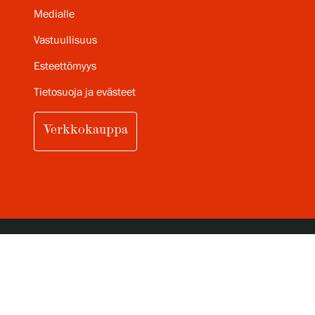
Medialle
Vastuullisuus
Esteettömyys
Tietosuoja ja evästeet
Verkkokauppa
TILAA SERLACHIUKSEN
KUUKAUSITTAINEN UUTISKIRJE