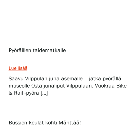
Näyttelyt
Tapahtumat
Pyöräillen taidematkalle
Palvelumme
Lue lisää
Saavu Vilppulan juna-asemalle – jatka pyörällä
Kokoelmat ja museo
museolle Osta junaliput Vilppulaan. Vuokraa Bike
& Rail -pyörä […]
Serlachius Residenssi
Bussien keulat kohti Mänttää!
SERLACHIUS+