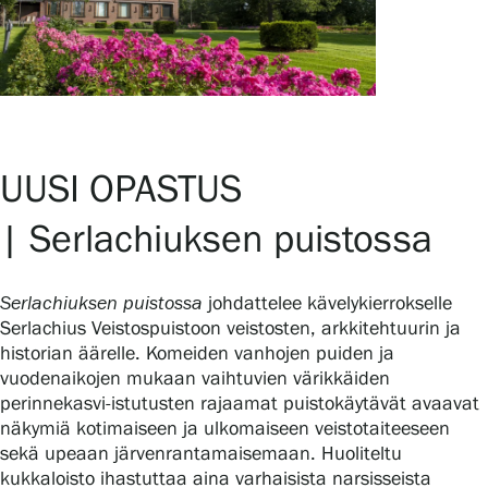
UUSI OPASTUS
| Serlachiuksen puistossa
Serlachiuksen puistossa
johdattelee kävelykierrokselle
Serlachius Veistospuistoon veistosten, arkkitehtuurin ja
historian äärelle. Komeiden vanhojen puiden ja
vuodenaikojen mukaan vaihtuvien värikkäiden
perinnekasvi-istutusten rajaamat puistokäytävät avaavat
näkymiä kotimaiseen ja ulkomaiseen veistotaiteeseen
sekä upeaan järvenrantamaisemaan. Huoliteltu
kukkaloisto ihastuttaa aina varhaisista narsisseista