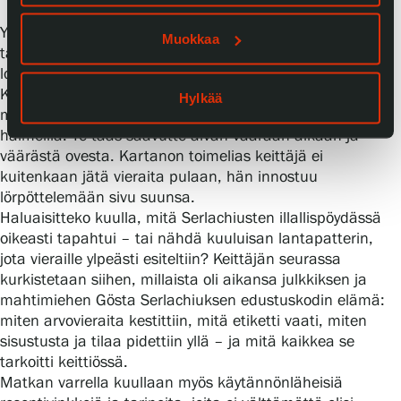
Yllättäviä käänteitä ja kulissien takaisia yksityiskohtia
Muokkaa
täynnä oleva vierailu tempaisee ryhmän 1930‑luvun
lopun herraskaiseen elämään.
Kartanon isäntä, vuorineuvos Gösta Serlachius on jälleen
Hylkää
matkoillaan – ja mikä pahinta, pehtorikaan ei ole mailla
halmeilla. Te taas saavutte
aivan väärään aikaan ja
väärästä ovesta. Kartanon toimelias keittäjä ei
kuitenkaan jätä vieraita pulaan, hän innostuu
lörpöttelemään sivu suunsa.
Haluaisitteko kuulla, mitä Serlachiusten illallispöydässä
oikeasti tapahtui – tai nähdä kuuluisan lantapatterin,
jota vieraille ylpeästi esiteltiin? Keittäjän seurassa
kurkistetaan siihen, millaista oli aikansa julkkiksen ja
mahtimiehen Gösta Serlachiuksen edustuskodin elämä:
miten arvovieraita kestittiin, mitä etiketti vaati, miten
sisustusta ja tilaa pidettiin yllä – ja mitä kaikkea se
tarkoitti keittiössä.
Matkan varrella kuullaan myös käytännönläheisiä