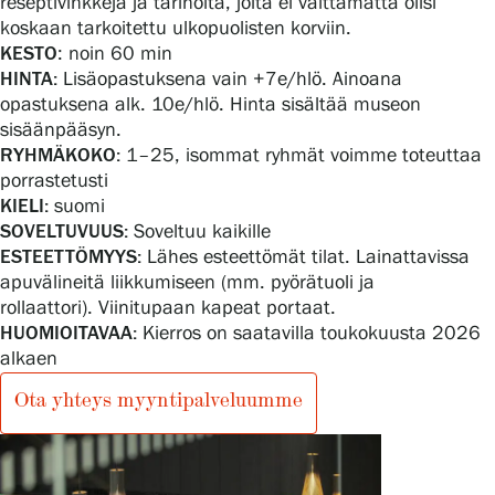
reseptivinkkejä ja tarinoita, joita ei välttämättä olisi
koskaan tarkoitettu ulkopuolisten korviin.
KESTO
: noin 60 min
HINTA:
Lisäopastuksena vain +7e/hlö. Ainoana
opastuksena alk. 10e/hlö. Hinta sisältää museon
sisäänpääsyn.
RYHMÄKOKO:
1–25, isommat ryhmät voimme toteuttaa
porrastetusti
KIELI:
suomi
SOVELTUVUUS:
Soveltuu kaikille
ESTEETTÖMYYS:
Lähes esteettömät tilat. Lainattavissa
apuvälineitä liikkumiseen (mm. pyörätuoli ja
rollaattori). Viinitupaan kapeat portaat.
HUOMIOITAVAA:
Kierros on saatavilla toukokuusta 2026
alkaen
Ota yhteys myyntipalveluumme