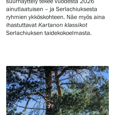
suurnäyttely tekee vuodesta 2026
ainutlaatuisen – ja Serlachiuksesta
ryhmien ykköskohteen. Näe myös aina
Gösta Serlachiuksen taidesäätiö
ihastuttavat
Kartanon klassikot
Yhteystiedot
Serlachiuksen taidekokoelmasta.
Ravintola Gösta
Serlachius Taidesauna
Serlachius Art & Sauna Express
Medialle
Vastuullisuus
Esteettömyys