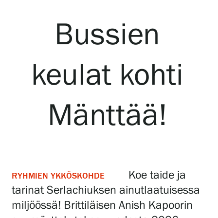
Bussien
Näyttelyt
Tapahtumat
keulat kohti
Palvelumme
Mänttää!
Kokoelmat ja museo
Serlachius Residenssi
Koe taide ja
RYHMIEN YKKÖSKOHDE
tarinat Serlachiuksen ainutlaatuisessa
SERLACHIUS+
miljöössä! Brittiläisen Anish Kapoorin