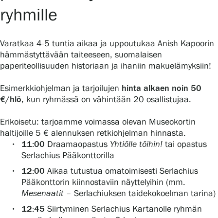
ryhmille
Varatkaa 4-5 tuntia aikaa ja uppoutukaa Anish Kapoorin
hämmästyttävään taiteeseen, suomalaisen
paperiteollisuuden historiaan ja ihaniin makuelämyksiin!
Esimerkkiohjelman ja tarjoilujen
hinta alkaen noin 50
€/hlö
, kun ryhmässä on vähintään 20 osallistujaa.
Erikoisetu: tarjoamme voimassa olevan Museokortin
haltijoille 5 € alennuksen retkiohjelman hinnasta.
11:00
Draamaopastus
Yhtiölle töihin!
tai opastus
Serlachius Pääkonttorilla
12:00
Aikaa tutustua omatoimisesti Serlachius
Pääkonttorin kiinnostaviin näyttelyihin (mm.
Mesenaa
t
it
– Serlachiuksen taidekokoelman tarina)
12:45
Siirtyminen Serlachius Kartanolle ryhmän