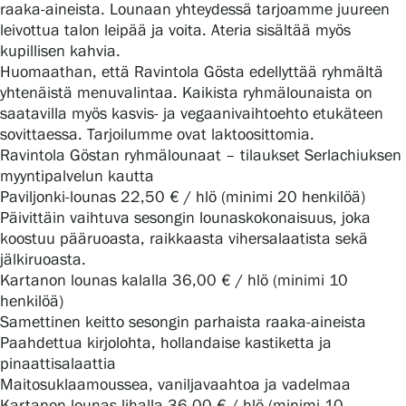
raaka-aineista. Lounaan yhteydessä tarjoamme juureen
leivottua talon leipää ja voita. Ateria sisältää myös
kupillisen kahvia.
Huomaathan, että Ravintola Gösta edellyttää ryhmältä
yhtenäistä menuvalintaa. Kaikista ryhmälounaista on
saatavilla myös kasvis- ja vegaanivaihtoehto etukäteen
sovittaessa. Tarjoilumme ovat laktoosittomia.
Ravintola Göstan ryhmälounaat – tilaukset Serlachiuksen
myyntipalvelun kautta
Paviljonki-lounas 22,50 € / hlö (minimi 20 henkilöä)
Päivittäin vaihtuva sesongin lounaskokonaisuus, joka
koostuu pääruoasta, raikkaasta vihersalaatista sekä
jälkiruoasta.
Kartanon lounas kalalla 36,00 € / hlö (minimi 10
henkilöä)
Samettinen keitto sesongin parhaista raaka-aineista
Paahdettua kirjolohta, hollandaise kastiketta ja
pinaattisalaattia
Maitosuklaamoussea, vaniljavaahtoa ja vadelmaa
Kartanon lounas lihalla 36,00 € / hlö (minimi 10