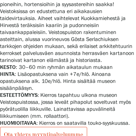
pioneihin, hortensioihin ja syysastereihin saakka!
Veistoksissa on edustettuna eri aikakausien
taidevirtauksia. Aiheet vaihtelevat Kuokkamiehestä ja
Hirvestä teräksisiin kaariin ja pudonneisiin
taivaankappaleisiin. Veistospuiston rakentuminen
asteittain, alussa vuorineuvos Gösta Serlachiuksen
tarkkojen ohjeiden mukaan, sekä erilaiset arkkitehtuurin
kerrokset palvelusväen asunnoista herrasväen kartanoon
tarinoivat kartanon elämästä ja historiasta.
KESTO
: 30–60 min ryhmän aikataulun mukaan
HINTA
: Lisäopastuksena vain +7e/hlö. Ainoana
opastuksena alk. 10e/hlö. Hinta sisältää museon
sisäänpääsyn.
ESTEETTÖMYYS:
Kierros tapahtuu ulkona museon
Veistospuistossa, jossa leveät pihapolut soveltuvat myös
pyörätuolilla liikkuville. Lainattavissa apuvälineitä
liikkumiseen (mm. rollaattori).
HUOMIOITAVAA:
Kierros on saatavilla touko-syyskuussa.
Ota yhteys myyntipalveluumme