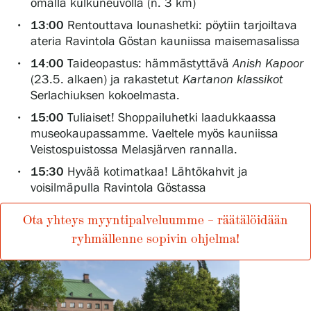
omalla kulkuneuvolla (n. 3 km)
13:00
Rentouttava lounashetki: pöytiin tarjoiltava
ateria Ravintola Göstan kauniissa maisemasalissa
14:00
Taideopastus: hämmästyttävä
Anish Kapoor
(23.5. alkaen) ja rakastetut
Kartanon klassikot
Serlachiuksen kokoelmasta.
15:00
Tuliaiset! Shoppailuhetki laadukkaassa
museokaupassamme. Vaeltele myös kauniissa
Veistospuistossa Melasjärven rannalla.
15:30
Hyvää kotimatkaa! Lähtökahvit ja
voisilmäpulla Ravintola Göstassa
Ota yhteys myyntipalveluumme – räätälöidään
ryhmällenne sopivin ohjelma!