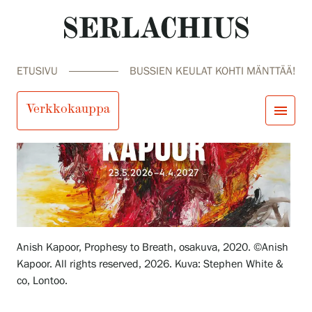
ETUSIVU
BUSSIEN KEULAT KOHTI MÄNTTÄÄ!
Verkkokauppa
menu
close
Tule meille
Näyttelyt
Tapahtumat
Palvelumme
search
Haku
fi
en
sv
ja
Kokoelmat ja museo
Serlachius Residenssi
Anish Kapoor, Prophesy to Breath, osakuva, 2020. ©Anish
SERLACHIUS+
Kapoor. All rights reserved, 2026. Kuva: Stephen White &
co, Lontoo.
Tule meille