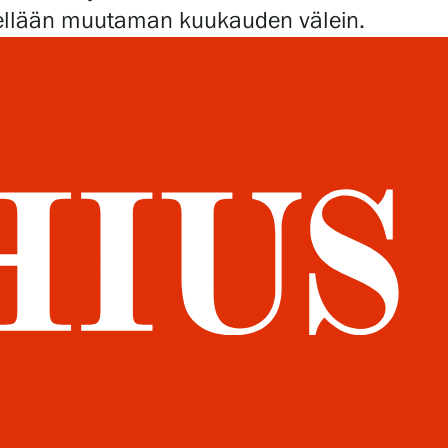
sitellään muutaman kuukauden välein.