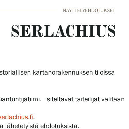
NÄYTTELYEHDOTUKSET
close
istoriallisen kartanorakennuksen tiloissa
untijatiimi. Esiteltävät taiteilijat valitaan
erlachius.fi
.
lähetetyistä ehdotuksista.