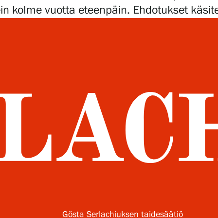
usein kolme vuotta eteenpäin. Ehdotukset kä
Verkkokauppa
Gösta Serlachiuksen taidesäätiö