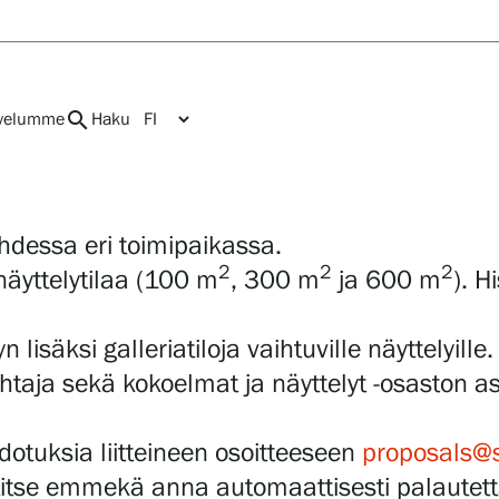
search
velumme
Haku
hdessa eri toimipaikassa.
Gösta Serlachiuksen
taidesäätiö
2
2
2
näyttelytilaa (100 m
, 300 m
ja 600 m
). H
Yhteystiedot
Ravintola Gösta
Serlachius Taidesauna
lisäksi galleriatiloja vaihtuville näyttelyille.
Serlachius Art & Sauna
search
Haku
fi
en
sv
ja
ja sekä kokoelmat ja näyttelyt -osaston asiant
Express
Medialle
Vastuullisuus
dotuksia liitteineen osoitteeseen
proposals@s
Esteettömyys
Tietosuoja ja evästeet
se emmekä anna automaattisesti palautetta 