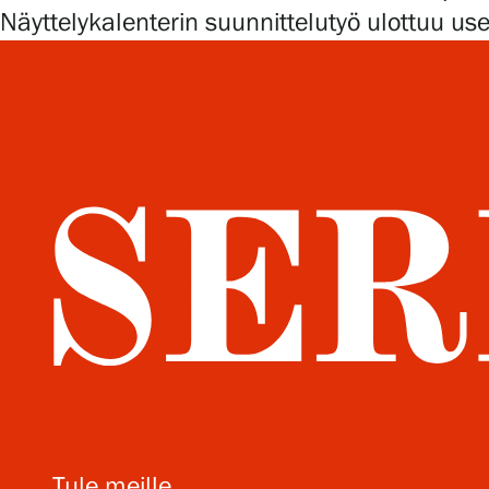
Näyttelykalenterin suunnittelutyö ulottuu 
Tule meille
Näyttelyt
Tapahtumat
Palvelumme
Kokoelmat ja museo
Tule meille