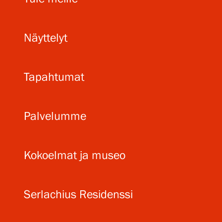
Serlachius Residenssi
Näyttelyt
SERLACHIUS+
Tapahtumat
Palvelumme
Gösta Serlachiuksen taidesäätiö
Kokoelmat ja museo
Yhteystiedot
Ravintola Gösta
Serlachius Residenssi
Serlachius Taidesauna