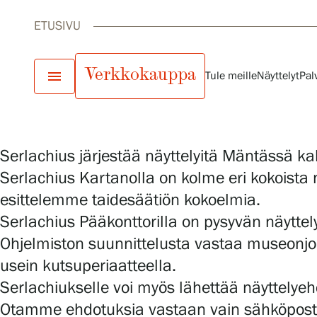
ETUSIVU
Verkkokauppa
menu
Näyttelyehdotukset
Tule meille
Näyttelyt
Pal
Serlachius järjestää näyttelyitä Mäntässä ka
Tule meille
Serlachius Kartanolla on kolme eri kokoista 
Näyttelyt
esittelemme taidesäätiön kokoelmia.
Tapahtumat
Serlachius Pääkonttorilla on pysyvän näyttelyn 
Palvelumme
Ohjelmiston suunnittelusta vastaa museonjohta
Kokoelmat ja museo
usein kutsuperiaatteella.
Serlachius Residenssi
Serlachiukselle voi myös lähettää näyttelyeh
SERLACHIUS+
Otamme ehdotuksia vastaan vain sähköpostit