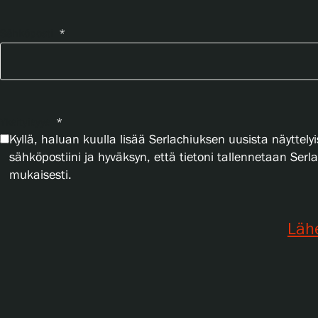
Sähköposti
*
Yksityisyys
*
Kyllä, haluan kuulla lisää Serlachiuksen uusista näyttelyi
sähköpostiini ja hyväksyn, että tietoni tallennetaan Ser
mukaisesti.
Läh