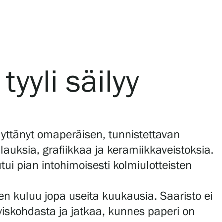
tyyli säilyy
ilyttänyt omaperäisen, tunnistettavan
maalauksia, grafiikkaa ja keramiikkaveistoksia.
ui pian intohimoisesti kolmiulotteisten
en kuluu jopa useita kuukausia. Saaristo ei
tyiskohdasta ja jatkaa, kunnes paperi on