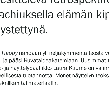
lachiuksella elämän ki
ystettynä.
s Happy
nähdään yli neljäkymmentä teosta v
yrki ja pääsi Kuvataideakatemiaan. Uusimmat 
 ja näyttelypäällikkö Laura Kuurne on valinn
lisesta tuotannosta. Monet näyttelyn teoksista
ekniikan tai materiaalin.