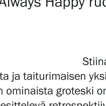
 Always Happy ru
Stiin
a ja taiturimaisen yksi
 on ominaista groteski 
sittelevä retrospektii