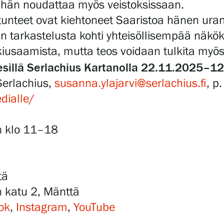
a hän noudattaa myös veistoksissaan.
unteet ovat kiehtoneet Saaristoa hänen uransa
n tarkastelusta kohti yhteisöllisempää näk
ä kiusaamista, mutta teos voidaan tulkita m
sillä Serlachius Kartanolla 22.11.2025–1
Serlachius,
susanna.ylajarvi@serlachius.fi
, p
dialle/
in klo 11–18
8
tä
n katu 2, Mänttä
ok
,
Instagram
,
YouTube