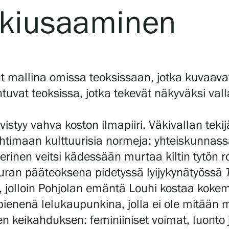
a kiusaaminen
llut mallina omissa teoksissaan, jotka kuvaav
htuvat teoksissa, jotka tekevät näkyväksi val
ivistyy vahva koston ilmapiiri. Väkivallan tek
ohtimaan kulttuurisia normeja: yhteiskunnass
verinen veitsi kädessään murtaa kiltin tytön r
uran pääteoksena pidetyssä lyijykynätyössä
 jolloin Pohjolan emäntä Louhi kostaa kokem
pienenä lelukaupunkina, jolla ei ole mitään
en keikahduksen: feminiiniset voimat, luonto