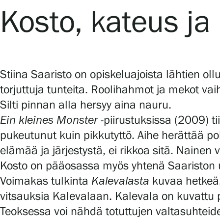
Kosto, kateus j
Stiina Saaristo on opiskeluajoista lähtien o
torjuttuja tunteita. Roolihahmot ja mekot vai
Silti pinnan alla hersyy aina nauru.
Ein kleines Monster
-piirustuksissa (2009) ti
pukeutunut kuin pikkutyttö. Aihe herättää p
elämää ja järjestystä, ei rikkoa sitä. Nainen 
Kosto on pääosassa myös yhtenä Saariston 
Voimakas tulkinta
Kalevalasta
kuvaa hetkeä,
vitsauksia Kalevalaan. Kalevala on kuvattu 
Teoksessa voi nähdä totuttujen valtasuhteid