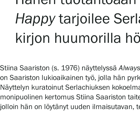
Serlachius Art & Sauna Express
Happy
tarjoilee Ser
Medialle
kirjon huumorilla hö
Vastuullisuus
Esteettömyys
Stiina Saariston (s. 1976) näyttelyssä
Alway
Tietosuoja ja evästeet
on Saariston lukioaikainen työ, jolla hän p
Näyttelyn kuratoinut Serlachiuksen kokoelma-
monipuolinen kertomus Stiina Saariston taiteel
Verkkokauppa
jolloin hän on löytänyt uuden ilmaisutavan, t