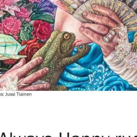
Verkkokauppa
a: Jussi Tiainen