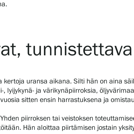
na.
at, tunnistettava 
a kertoja uransa aikana. Silti hän on aina sä
iili-, lyijykynä- ja värikynäpiirroksia, öljyväri
uosia sitten ensin harrastuksena ja omistaut
 Yhden piirroksen tai veistoksen toteuttamise
öitään. Hän aloittaa piirtämisen jostain yksi