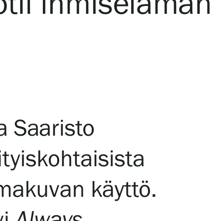
otii ihmiselämän
a Saaristo
tyiskohtaisista
omakuvan käyttö.
vi
Always