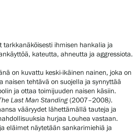
at tarkkanäköisesti ihmisen hankalia ja
lankäyttöä, kateutta, ahneutta ja aggressiota.
ijänä on kuvattu keski-ikäinen nainen, joka on
a naisen tehtävä on suojella ja synnyttää
oolin ja ottaa toimijuuden naisen käsiin.
The Last Man Standing
(2007–2008
)
.
ansa vääryydet lähettämällä tauteja ja
 mahdollisuuksia hurjaa Louhea vastaan.
 ja eläimet näytetään sankarimiehiä ja