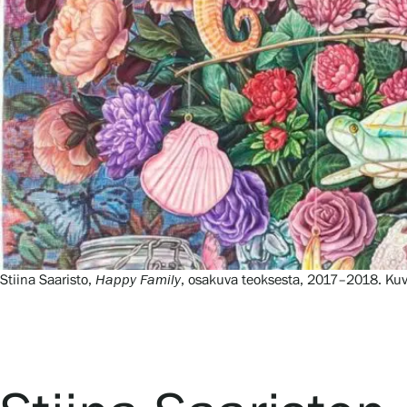
Tule meille
Näyttelyt
Tapahtumat
Palvelumme
Stiina Saaristo,
Happy Family
, osakuva teoksesta, 2017–2018. Kuv
Kokoelmat ja museo