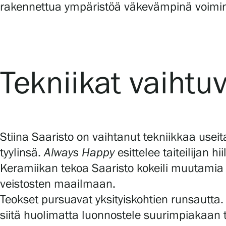
rakennettua ympäristöä väkevämpinä voimi
Tekniikat vaihtuv
Stiina Saaristo on vaihtanut tekniikkaa useit
tyylinsä.
Always Happy
esittelee taiteilijan h
Keramiikan tekoa Saaristo kokeili muutamia v
veistosten maailmaan.
Teokset pursuavat yksityiskohtien runsautta.
siitä huolimatta luonnostele suurimpiakaan t