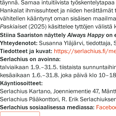
täynnä. Samaa intuitiivista työskentelytapa
Hankalat ihmissuhteet ja niiden herättämät t
vähitellen kääntynyt oman sisäisen maailma
Paskiaiset
(2025) käsittelee tyttöjen välist
Always Happy
Stiina Saariston näyttely
on e
Yhteydenotot:
Susanna Yläjärvi, tiedottaja, 
Tiedotteet ja kuvat:
https://serlachius.fi/me
Serlachius on avoinna:
talviaikaan 1.9.–31.5. tiistaista sunnuntaih
kesäaikaan 1.6.–31.8. joka päivä klo 10–1
Käyntiosoitteet:
Serlachius Kartano, Joenniementie 47, Mänt
Serlachius Pääkonttori, R. Erik Serlachiukse
Serlachius sosiaalisessa mediassa:
Facebo