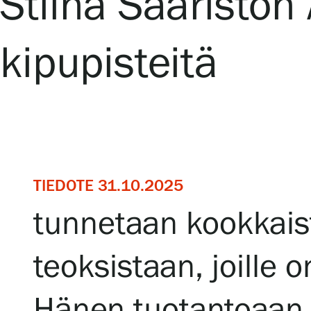
Stiina Saariston
Serlachius Residenssi
kipupisteitä
SERLACHIUS+
Gösta Serlachiuksen taidesäätiö
TIEDOTE 31.10.2025
tunnetaan kookkaist
Yhteystiedot
Ravintola Gösta
teoksistaan, joille
Serlachius Taidesauna
Hänen tuotantoaan e