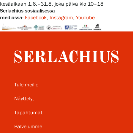
kesäaikaan 1.6.–31.8. joka päivä klo 10–18
Serlachius sosiaalisessa
mediassa:
Facebook
,
Instagram
,
YouTube
Tule meille
Näyttelyt
Tapahtumat
Palvelumme