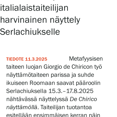
italialaistaiteilijan
Näyttelyt
harvinainen näyttely
Serlachiukselle
Tapahtumat
Palvelumme
Metafyysisen
TIEDOTE 11.3.2025
taiteen luojan Giorgio de Chiricon työ
Kokoelmat ja museo
näyttämötaiteen parissa ja suhde
ikuiseen Roomaan saavat pääroolin
Serlachius Residenssi
Serlachiuksella 15.3.–17.8.2025
nähtävässä näyttelyssä
De Chirico
näyttämöllä
. Taiteilijan tuotantoa
SERLACHIUS+
esitellään ensimmäisen kerran näin