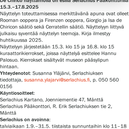
De Chirico näyttämöllä on esillä Serlachius Pääkonttorilla
15.3.–17.8.2025
Näyttelyn toteuttamisessa merkittävänä apuna ovat olleet
Rooman ooppera ja Firenzen ooppera, Giorgio ja Isa de
Chiricon säätiö sekä Cerratellin säätiö. Näyttelyyn liittyvä
julkaisu syventää näyttelyn teemoja. Kirja ilmestyy
huhtikuussa 2025.
Näyttelyyn järjestetään 15.3. klo 15 ja 16.8. klo 15
kuraattorikierrokset, joissa näyttelyä esittelee Hannu
Palosuo. Kierrokset sisältyvät museon pääsylipun
hintaan.
Yhteydenotot:
Susanna Yläjärvi, Serlachiuksen
tiedottaja,
susanna.ylajarvi@serlachius.fi
, p. 050 560
0156
Käyntiosoitteet:
Serlachius Kartano, Joenniementie 47, Mänttä
Serlachius Pääkonttori, R. Erik Serlachiuksen tie 2,
Mänttä
Serlachius on avoinna:
talviaikaan 1.9.–31.5. tiistaista sunnuntaihin klo 11–18