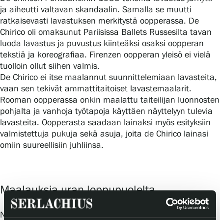
ja aiheutti valtavan skandaalin. Samalla se muutti
ratkaisevasti lavastuksen merkitystä oopperassa. De
Chirico oli omaksunut Pariisissa Ballets Russesilta tavan
luoda lavastus ja puvustus kiinteäksi osaksi oopperan
tekstiä ja koreografiaa. Firenzen oopperan yleisö ei vielä
tuolloin ollut siihen valmis.
De Chirico ei itse maalannut suunnittelemiaan lavasteita,
vaan sen tekivät ammattitaitoiset lavastemaalarit.
Rooman oopperassa onkin maalattu taiteilijan luonnosten
pohjalta ja vanhoja työtapoja käyttäen näyttelyyn tulevia
lavasteita. Oopperasta saadaan lainaksi myös esityksiin
valmistettuja pukuja sekä asuja, joita de Chirico lainasi
omiin suureellisiin juhliinsa.
Maalauksia uran loppupuolelta
Näyttelyssä nähdään runsaasti maalauksia, piirroksia ja