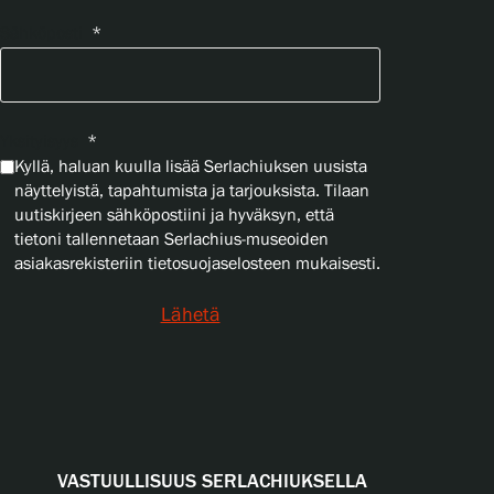
Sähköposti
*
Yksityisyys
*
Kyllä, haluan kuulla lisää Serlachiuksen uusista
näyttelyistä, tapahtumista ja tarjouksista. Tilaan
uutiskirjeen sähköpostiini ja hyväksyn, että
tietoni tallennetaan Serlachius-museoiden
asiakasrekisteriin tietosuojaselosteen mukaisesti.
Lähetä
VASTUULLISUUS SERLACHIUKSELLA