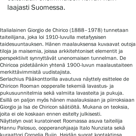
laajasti Suomessa.
Gösta Serlachiuksen taidesäätiö
Italialainen Giorgio de Chirico (1888–1978) tunnetaan
Yhteystiedot
taiteilijana, joka loi 1910-luvulla metafyysisen
taidesuuntauksen. Hänen maalauksensa kuvaavat outoja
tiloja ja maisemia, joissa arkkitehtoniset elementit ja
Ravintola Gösta
perspektiivit synnyttävät unenomaisen tunnelman. De
Chiricoa pidetäänkin yhtenä 1900-luvun maalaustaiteen
Serlachius Taidesauna
merkittävimmistä uudistajista.
Serlachius Pääkonttorilla avautuva näyttely esittelee de
Serlachius Art & Sauna Express
Chiricon Rooman oopperalle tekemiä lavastus- ja
pukusuunnitelmia sekä valmiita lavasteita ja pukuja.
Medialle
Esillä on paljon myös hänen maalauksiaan ja piirroksiaan
Giorgio ja Isa de Chiricon säätiöltä. Mukana on teoksia,
Vastuullisuus
joita ei ole koskaan ennen esitelty julkisesti.
Näyttelyn ovat kuratoineet Roomassa asuva taiteilija
Esteettömyys
Hannu Palosuo, oopperanohjaaja Italo Nunziata sekä
kuraattori Cornelia Bujin. Heidän suorat kontaktinsa