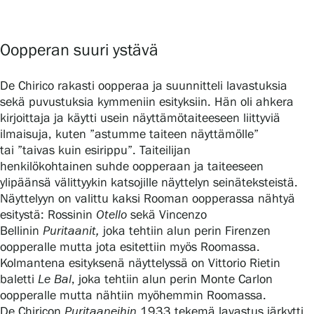
Oopperan suuri ystävä
De Chirico rakasti oopperaa ja suunnitteli lavastuksia
sekä puvustuksia kymmeniin esityksiin. Hän oli ahkera
kirjoittaja ja käytti usein näyttämötaiteeseen liittyviä
ilmaisuja, kuten ”astumme taiteen näyttämölle”
tai ”taivas kuin esirippu”. Taiteilijan
henkilökohtainen suhde oopperaan ja taiteeseen
ylipäänsä välittyykin katsojille näyttelyn seinäteksteistä.
Näyttelyyn on valittu kaksi Rooman oopperassa nähtyä
esitystä: Rossinin
Otello
sekä Vincenzo
Bellinin
Puritaanit,
joka tehtiin alun perin Firenzen
oopperalle mutta jota esitettiin myös Roomassa.
Kolmantena esityksenä näyttelyssä on Vittorio Rietin
baletti
Le Bal
, joka tehtiin alun perin Monte Carlon
oopperalle mutta nähtiin myöhemmin Roomassa.
De Chiricon
Puritaaneihin
1933 tekemä lavastus järkytti