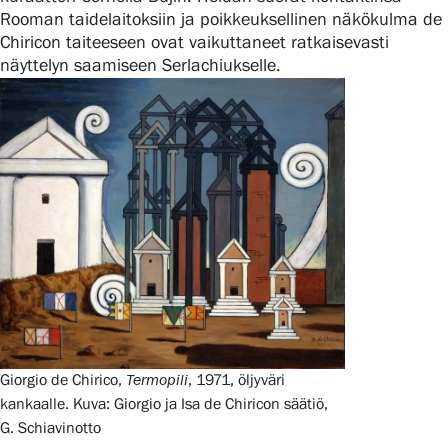
Tietosuoja ja evästeet
Rooman taidelaitoksiin ja poikkeuksellinen näkökulma de
Chiricon taiteeseen ovat vaikuttaneet ratkaisevasti
näyttelyn saamiseen Serlachiukselle.
Verkkokauppa
Giorgio de Chirico,
Termopili
, 1971, öljyväri
kankaalle. Kuva: Giorgio ja Isa de Chiricon säätiö,
G. Schiavinotto