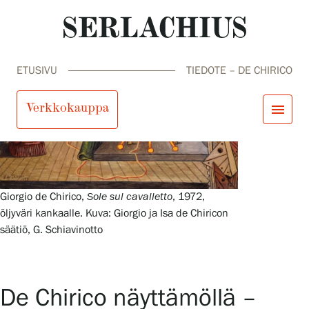
ETUSIVU
TIEDOTE – DE CHIRICO
Verkkokauppa
menu
close
Tule meille
Näyttelyt
Tapahtumat
Giorgio de Chirico,
Sole sul cavalletto
, 1972,
Palvelumme
öljyväri kankaalle. Kuva: Giorgio ja Isa de Chiricon
search
Haku
fi
en
sv
ja
Kokoelmat ja museo
säätiö, G. Schiavinotto
Serlachius Residenssi
SERLACHIUS+
De Chirico näyttämöllä –
Tule meille