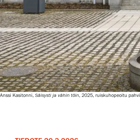
Tule meille
Näyttelyt
Tapahtumat
Palvelumme
Anssi Kasitonni,
Säisysti ja vähin töin
, 2025, ruiskuhopeoitu pahv
Kokoelmat ja museo