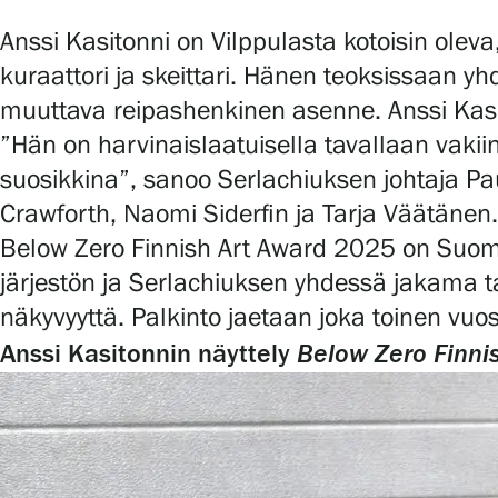
Anssi Kasitonni on Vilppulasta kotoisin ole
kuraattori ja skeittari. Hänen teoksissaan y
muuttava reipashenkinen asenne. Anssi Kasit
”Hän on harvinaislaatuisella tavallaan vak
suosikkina”, sanoo Serlachiuksen johtaja Pau
Crawforth, Naomi Siderfin ja Tarja Väätänen.
Below Zero Finnish Art Award 2025 on Suomen 
järjestön ja Serlachiuksen yhdessä jakama tai
näkyvyyttä. Palkinto jaetaan joka toinen vuos
Below Zero Finni
Anssi Kasitonnin näyttely