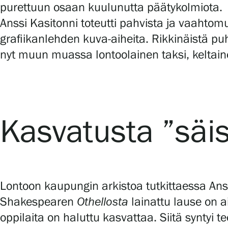
purettuun osaan kuulunutta päätykolmiota.
Serlachius Art & Sauna Express
Anssi Kasitonni toteutti pahvista ja vaahtomu
Medialle
grafiikanlehden kuva-aiheita. Rikkinäistä puh
nyt muun muassa lontoolainen taksi, keltainen
Vastuullisuus
Esteettömyys
Tietosuoja ja evästeet
Kasvatusta ”säisy
Verkkokauppa
Lontoon kaupungin arkistoa tutkittaessa Ans
Shakespearen
Othellosta
lainattu lause on a
oppilaita on haluttu kasvattaa. Siitä syntyi t