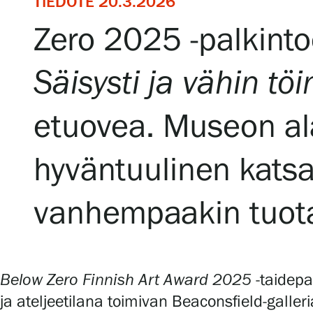
TIEDOTE 20.3.2026
Serlachius Residenssi
Zero 2025 -palkinto
SERLACHIUS+
Säisysti ja vähin töi
etuovea. Museon al
hyväntuulinen katsa
Gösta Serlachiuksen taidesäätiö
vanhempaakin tuot
Yhteystiedot
Ravintola Gösta
Below Zero Finnish Art Award 2025
-taidepa
Serlachius Taidesauna
ja ateljeetilana toimivan Beaconsfield-galler