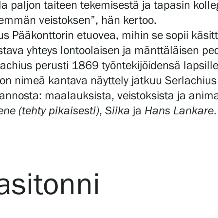
la paljon taiteen tekemisestä ja tapasin kolle
nemmän veistoksen”, hän kertoo.
s Pääkonttorin etuovea, mihin se sopii käsitte
stava yhteys lontoolaisen ja mänttäläisen peda
chius perusti 1869 työntekijöidensä lapsill
on nimeä kantava näyttely jatkuu Serlachius 
nnosta: maalauksista, veistoksista ja anim
ene (tehty pikaisesti)
,
Siika
ja
Hans Lankare
.
Kasitonni