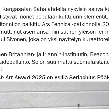
va, Kangasalan Sahalahdella nykyisin asuva k
hdistyvät monet populaarikulttuurin elementit
onni on palkittu Ars Fennica -palkinnolla 2
iinnuttanut asemansa niin suuren yleisön l
li Sivonen, joka on yksi näyttelyn kuraattore
Britannian- ja Irlannin-instituutin, Beacons
depalkinto. Se on suunnattu suomalaistaiteili
i.
sh Art Award 2025
on esillä Serlachius Pää