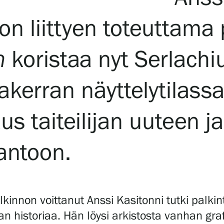
on liittyen toteuttama
n
koristaa nyt Serlachi
akerran näyttelytilas
us taiteilijan uuteen j
antoon.
lkinnon voittanut Anssi Kasitonni tutki palkin
ian historiaa. Hän löysi arkistosta vanhan gr