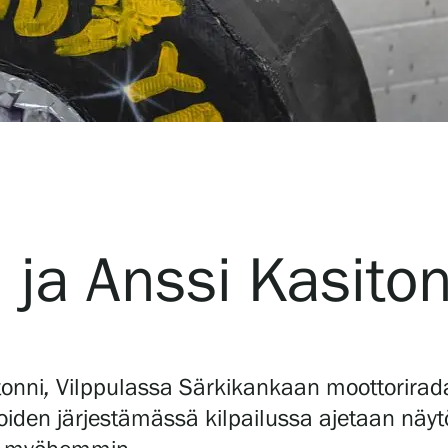
 ja Anssi Kasiton
tonni
,
Vilppulassa Särkikankaan moottoriradal
iden järjestämässä kilpailussa ajetaan näytö