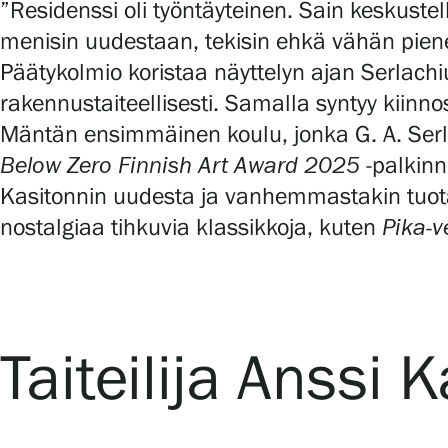
”Residenssi oli työntäyteinen. Sain keskustel
menisin uudestaan, tekisin ehkä vähän pie
Päätykolmio koristaa näyttelyn ajan Serlachiu
rakennustaiteellisesti. Samalla syntyy kiinno
Mäntän ensimmäinen koulu, jonka G. A. Serla
Below Zero Finnish Art Award 2025
-palkinn
Kasitonnin uudesta ja vanhemmastakin tuota
nostalgiaa tihkuvia klassikkoja, kuten
Pika-v
Taiteilija Anssi 