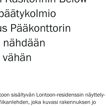
 päätykolmio
us Pääkonttorin
sa nähdään
a vähän
toon sisältyvän Lontoon-residenssin näyttely-
afiikanlehden, joka kuvasi rakennuksen jo