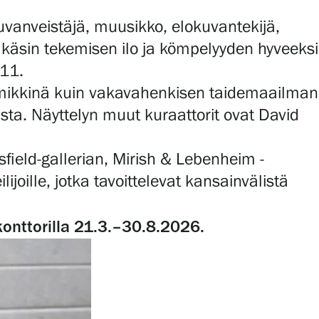
uvanveistäjä, muusikko, elokuvantekijä,
, käsin tekemisen ilo ja kömpelyyden hyveeksi
011.
emmikkinä kuin vakavahenkisen taidemaailman
ista. Näyttelyn muut kuraattorit ovat David
field-gallerian, Mirish & Lebenheim -
joille, jotka tavoittelevat kansainvälistä
konttorilla 21.3.–30.8.2026.