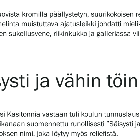
ovista kromilla päällystetyn, suurikokoisen re
elinta muistuttava ajatusleikki johdatti mieli
 sukellusvene, riikinkukko ja galleriassa vii
sti ja vähin töin
si Kasitonnia vastaan tuli koulun tunnuslau
ikanaan suomennettu runollisesti ”Säisysti ja
eoksen nimi, joka löytyy myös reliefistä.