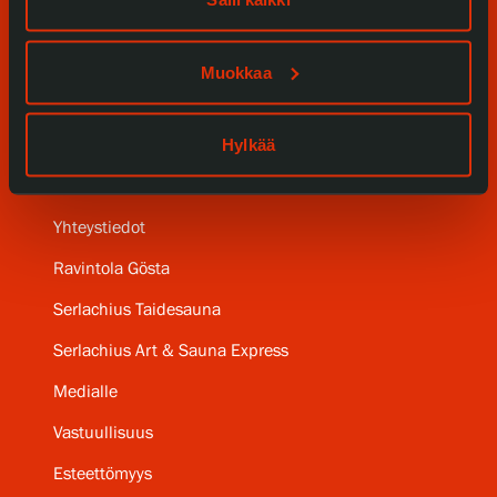
Kokoelmat ja museo
Serlachius Residenssi
Muokkaa
SERLACHIUS+
Hylkää
Gösta Serlachiuksen taidesäätiö
Yhteystiedot
Ravintola Gösta
Serlachius Taidesauna
Serlachius Art & Sauna Express
Medialle
Vastuullisuus
Esteettömyys