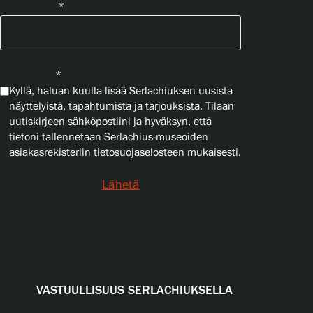
Sähköposti
*
Yksityisyys
*
Kyllä, haluan kuulla lisää Serlachiuksen uusista
näyttelyistä, tapahtumista ja tarjouksista. Tilaan
uutiskirjeen sähköpostiini ja hyväksyn, että
tietoni tallennetaan Serlachius-museoiden
asiakasrekisteriin tietosuojaselosteen mukaisesti.
Lähetä
VASTUULLISUUS SERLACHIUKSELLA