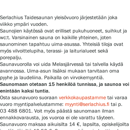
Serlachius Taidesaunan yleisövuoro järjestetään joka
Gösta Serlachiuksen taidesäätiö
viikko ympäri vuoden.
Saunojien käytössä ovat erilliset pukuhuoneet, suihkut ja
Yhteystiedot
wc:t. Varsinainen sauna on kaikille yhteinen, joten
saunominen tapahtuu uima-asussa. Yhteisiä tiloja ovat
Ravintola Gösta
myös vilvoittelupiha, terassi- ja laiturialueet sekä
porepalju.
Serlachius Taidesauna
Saunavuorolla voi uida Melasjärvessä tai talvella käydä
avannossa. Uima-asun lisäksi mukaan tarvitaan oma
Serlachius Art & Sauna Express
pyyhe ja laudeliina. Paikalla on virvokemyyntiä.
Saunomaan otetaan 15 henkilöä tunnissa, ja saunoa voi
enintään kaksi tuntia.
Medialle
Osta saunavuoro suoraan
verkkokaupastamme
tai varaa
vuoro myyntipalvelustamme:
myynti@serlachius.fi
tai p.
Vastuullisuus
03 488 6801. Voit myös päästä saunomaan ilman
ennakkovarausta, jos vuoroa ei ole varattu täyteen.
Esteettömyys
Saunavuoro maksaa aikuisilta 14 €, lapsilta, opiskelijoilta