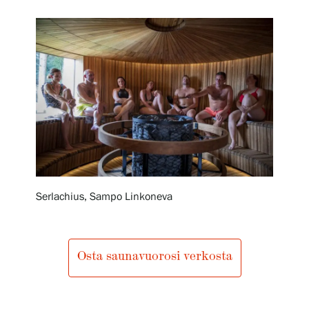
Näyttelyt
Tapahtumat
Palvelumme
Kokoelmat ja museo
Serlachius, Sampo Linkoneva
Serlachius Residenssi
Osta saunavuorosi verkosta
SERLACHIUS+