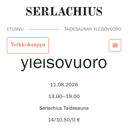
ETUSIVU
TAIDESAUNAN YLEISÖVUORO
Taidesaunan
Verkkokauppa
menu
yleisövuoro
close
Tule meille
Näyttelyt
Tapahtumat
11.08.2026
Palvelumme
search
Haku
fi
en
sv
ja
Kokoelmat ja museo
13.00—19.00
Serlachius Residenssi
SERLACHIUS+
Serlachius Taidesauna
14/10,50/0 €
Tule meille