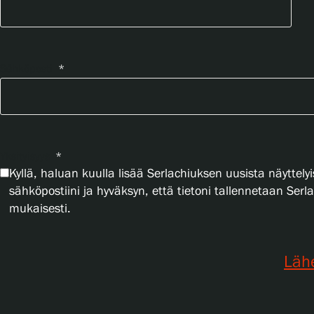
Sähköposti
*
Yksityisyys
*
Kyllä, haluan kuulla lisää Serlachiuksen uusista näyttelyi
sähköpostiini ja hyväksyn, että tietoni tallennetaan Ser
mukaisesti.
Läh