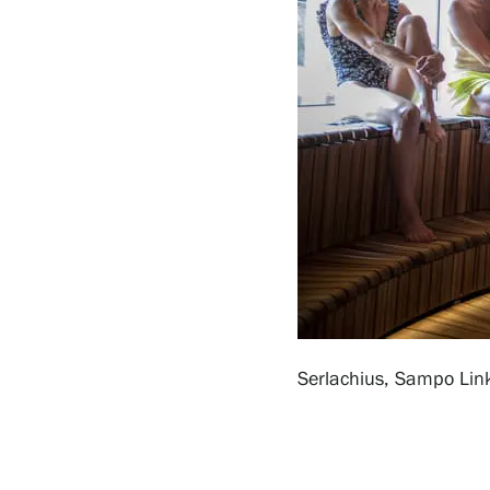
Serlachius Residenssi
SERLACHIUS+
Gösta Serlachiuksen taidesäätiö
Yhteystiedot
Serlachius, Sampo Lin
Ravintola Gösta
Serlachius Taidesauna