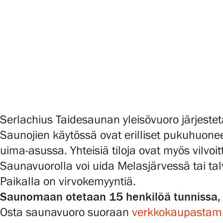
Serlachius Art & Sauna Express
Medialle
Vastuullisuus
Esteettömyys
Tietosuoja ja evästeet
Serlachius Taidesaunan yleisövuoro järjeste
Saunojien käytössä ovat erilliset pukuhuonee
uima-asussa. Yhteisiä tiloja ovat myös vilvoitt
Verkkokauppa
Saunavuorolla voi uida Melasjärvessä tai ta
Paikalla on virvokemyyntiä.
Saunomaan otetaan 15 henkilöä tunnissa, j
Osta saunavuoro suoraan
verkkokaupasta