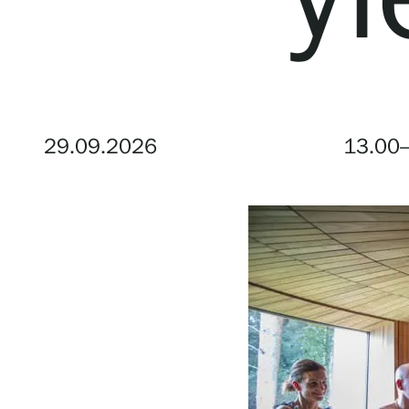
Tule meille
Näyttelyt
29.09.2026
13.00
Tapahtumat
Palvelumme
Kokoelmat ja museo