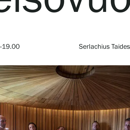
Verkkokauppa
—19.00
Serlachius Taide