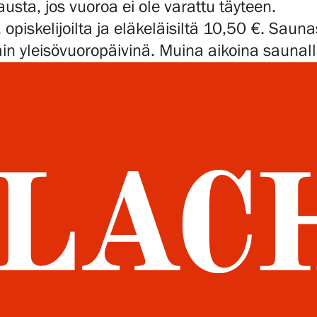
a, jos vuoroa ei ole varattu täyteen.
opiskelijoilta ja eläkeläisiltä 10,50 €. Saun
in yleisövuoropäivinä. Muina aikoina saunalla