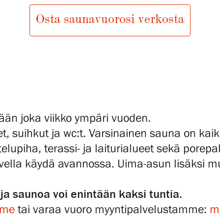
Osta saunavuorosi verkosta
tään joka viikko ympäri vuoden.
t, suihkut ja wc:t. Varsinainen sauna on kai
elupiha, terassi- ja laiturialueet sekä porepal
lvella käydä avannossa. Uima-asun lisäksi m
a saunoa voi enintään kaksi tuntia.
mme
tai varaa vuoro myyntipalvelustamme:
my