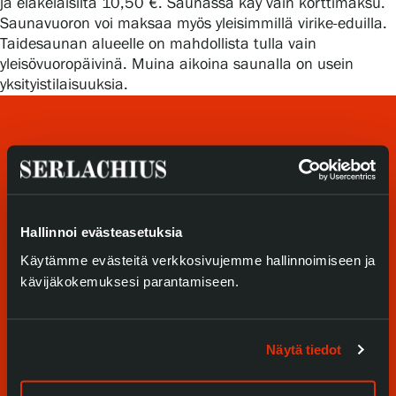
ja eläkeläisiltä 10,50 €. Saunassa käy vain korttimaksu.
Tietosuoja ja evästeet
Saunavuoron voi maksaa myös yleisimmillä virike-eduilla.
Taidesaunan alueelle on mahdollista tulla vain
Verkkokauppa
yleisövuoropäivinä. Muina aikoina saunalla on usein
yksityistilaisuuksia.
Hallinnoi evästeasetuksia
Tule meille
Käytämme evästeitä verkkosivujemme hallinnoimiseen ja
kävijäkokemuksesi parantamiseen.
Näyttelyt
Tapahtumat
Näytä tiedot
Palvelumme