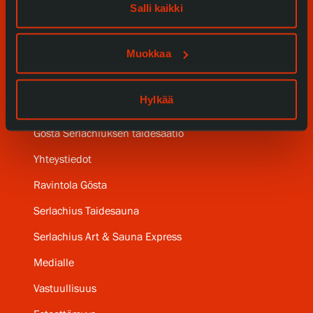
Salli kaikki
Kokoelmat ja museo
Serlachius Residenssi
Muokkaa
SERLACHIUS+
Hylkää
Gösta Serlachiuksen taidesäätiö
Yhteystiedot
Ravintola Gösta
Serlachius Taidesauna
Serlachius Art & Sauna Express
Medialle
Vastuullisuus