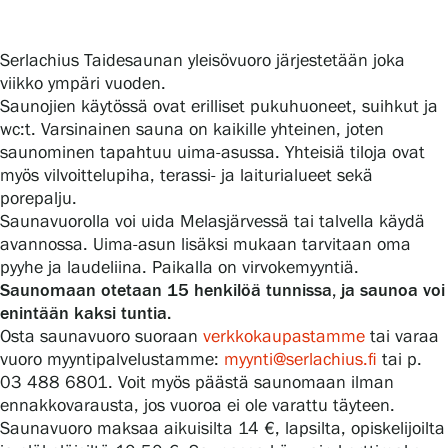
Serlachius Taidesaunan yleisövuoro järjestetään joka
Gösta Serlachiuksen taidesäätiö
viikko ympäri vuoden.
Saunojien käytössä ovat erilliset pukuhuoneet, suihkut ja
Yhteystiedot
wc:t. Varsinainen sauna on kaikille yhteinen, joten
saunominen tapahtuu uima-asussa. Yhteisiä tiloja ovat
Ravintola Gösta
myös vilvoittelupiha, terassi- ja laiturialueet sekä
porepalju.
Serlachius Taidesauna
Saunavuorolla voi uida Melasjärvessä tai talvella käydä
avannossa. Uima-asun lisäksi mukaan tarvitaan oma
Serlachius Art & Sauna Express
pyyhe ja laudeliina. Paikalla on virvokemyyntiä.
Saunomaan otetaan 15 henkilöä tunnissa, ja saunoa voi
enintään kaksi tuntia.
Medialle
Osta saunavuoro suoraan
verkkokaupastamme
tai varaa
vuoro myyntipalvelustamme:
myynti@serlachius.fi
tai p.
Vastuullisuus
03 488 6801. Voit myös päästä saunomaan ilman
ennakkovarausta, jos vuoroa ei ole varattu täyteen.
Esteettömyys
Saunavuoro maksaa aikuisilta 14 €, lapsilta, opiskelijoilta