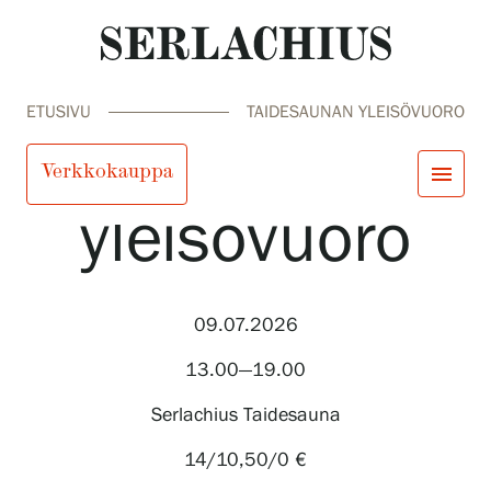
ETUSIVU
TAIDESAUNAN YLEISÖVUORO
Taidesaunan
Verkkokauppa
menu
yleisövuoro
close
Tule meille
Näyttelyt
Tapahtumat
09.07.2026
Palvelumme
search
Haku
fi
en
sv
ja
Kokoelmat ja museo
13.00—19.00
Serlachius Residenssi
SERLACHIUS+
Serlachius Taidesauna
14/10,50/0 €
Tule meille