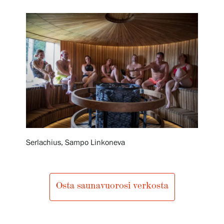
Näyttelyt
Tapahtumat
Palvelumme
Kokoelmat ja museo
Serlachius, Sampo Linkoneva
Serlachius Residenssi
Osta saunavuorosi verkosta
SERLACHIUS+