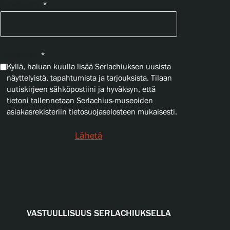
Sähköposti
*
Yksityisyys
*
Kyllä, haluan kuulla lisää Serlachiuksen uusista
näyttelyistä, tapahtumista ja tarjouksista. Tilaan
uutiskirjeen sähköpostiini ja hyväksyn, että
tietoni tallennetaan Serlachius-museoiden
asiakasrekisteriin tietosuojaselosteen mukaisesti.
Lähetä
VASTUULLISUUS SERLACHIUKSELLA