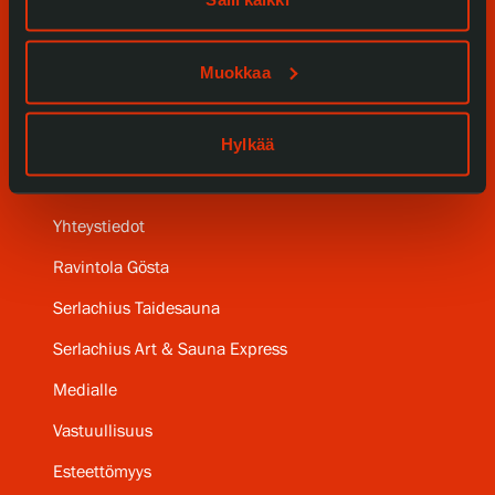
Kokoelmat ja museo
Serlachius Residenssi
Muokkaa
SERLACHIUS+
Hylkää
Gösta Serlachiuksen taidesäätiö
Yhteystiedot
Ravintola Gösta
Serlachius Taidesauna
Serlachius Art & Sauna Express
Medialle
Vastuullisuus
Esteettömyys