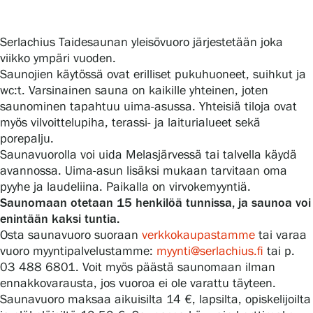
Serlachius Taidesaunan yleisövuoro järjestetään joka
Gösta Serlachiuksen taidesäätiö
viikko ympäri vuoden.
Saunojien käytössä ovat erilliset pukuhuoneet, suihkut ja
Yhteystiedot
wc:t. Varsinainen sauna on kaikille yhteinen, joten
saunominen tapahtuu uima-asussa. Yhteisiä tiloja ovat
Ravintola Gösta
myös vilvoittelupiha, terassi- ja laiturialueet sekä
porepalju.
Serlachius Taidesauna
Saunavuorolla voi uida Melasjärvessä tai talvella käydä
avannossa. Uima-asun lisäksi mukaan tarvitaan oma
Serlachius Art & Sauna Express
pyyhe ja laudeliina. Paikalla on virvokemyyntiä.
Saunomaan otetaan 15 henkilöä tunnissa, ja saunoa voi
enintään kaksi tuntia.
Medialle
Osta saunavuoro suoraan
verkkokaupastamme
tai varaa
vuoro myyntipalvelustamme:
myynti@serlachius.fi
tai p.
Vastuullisuus
03 488 6801. Voit myös päästä saunomaan ilman
ennakkovarausta, jos vuoroa ei ole varattu täyteen.
Esteettömyys
Saunavuoro maksaa aikuisilta 14 €, lapsilta, opiskelijoilta