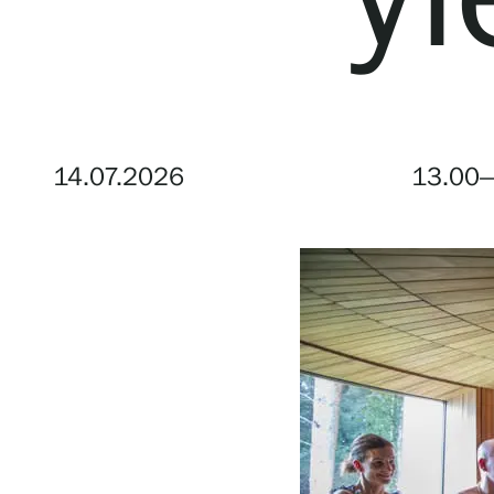
Tule meille
Näyttelyt
14.07.2026
13.00
Tapahtumat
Palvelumme
Kokoelmat ja museo