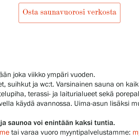
Osta saunavuorosi verkosta
tään joka viikko ympäri vuoden.
t, suihkut ja wc:t. Varsinainen sauna on kai
elupiha, terassi- ja laiturialueet sekä porepal
lvella käydä avannossa. Uima-asun lisäksi m
a saunoa voi enintään kaksi tuntia.
mme
tai varaa vuoro myyntipalvelustamme:
my