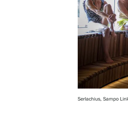
Serlachius Residenssi
SERLACHIUS+
Gösta Serlachiuksen taidesäätiö
Yhteystiedot
Serlachius, Sampo Lin
Ravintola Gösta
Serlachius Taidesauna