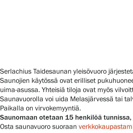
Serlachius Art & Sauna Express
Medialle
Vastuullisuus
Esteettömyys
Tietosuoja ja evästeet
Serlachius Taidesaunan yleisövuoro järjeste
Saunojien käytössä ovat erilliset pukuhuonee
uima-asussa. Yhteisiä tiloja ovat myös vilvoitt
Verkkokauppa
Saunavuorolla voi uida Melasjärvessä tai ta
Paikalla on virvokemyyntiä.
Saunomaan otetaan 15 henkilöä tunnissa, j
Osta saunavuoro suoraan
verkkokaupasta