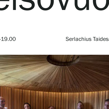
Verkkokauppa
—19.00
Serlachius Taide