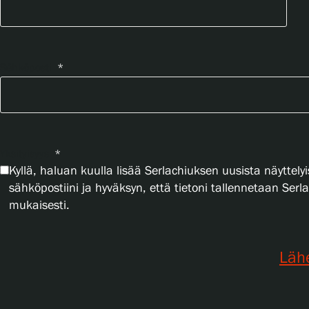
Sähköposti
*
Yksityisyys
*
Kyllä, haluan kuulla lisää Serlachiuksen uusista näyttelyi
sähköpostiini ja hyväksyn, että tietoni tallennetaan Ser
mukaisesti.
Läh