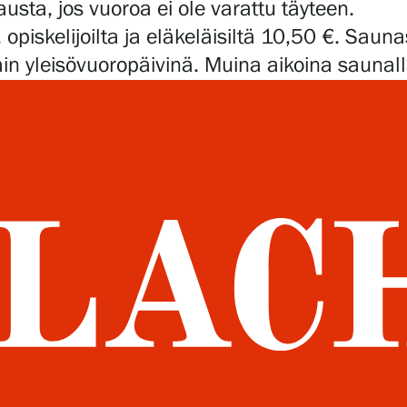
a, jos vuoroa ei ole varattu täyteen.
opiskelijoilta ja eläkeläisiltä 10,50 €. Saun
in yleisövuoropäivinä. Muina aikoina saunalla