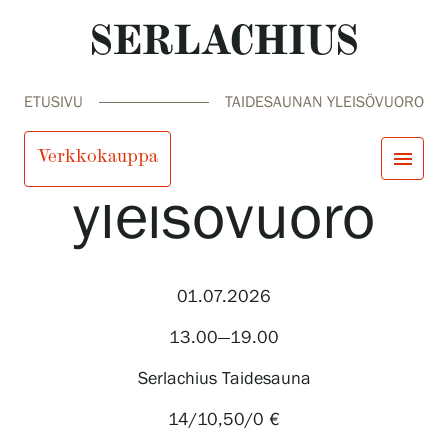
ETUSIVU
TAIDESAUNAN YLEISÖVUORO
Taidesaunan
Verkkokauppa
menu
yleisövuoro
close
Tule meille
Näyttelyt
Tapahtumat
01.07.2026
Palvelumme
search
Haku
fi
en
sv
ja
Kokoelmat ja museo
13.00—19.00
Serlachius Residenssi
SERLACHIUS+
Serlachius Taidesauna
14/10,50/0 €
Tule meille