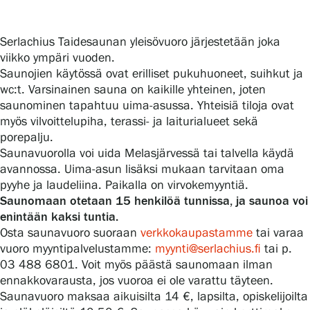
Serlachius Taidesaunan yleisövuoro järjestetään joka
Gösta Serlachiuksen taidesäätiö
viikko ympäri vuoden.
Saunojien käytössä ovat erilliset pukuhuoneet, suihkut ja
Yhteystiedot
wc:t. Varsinainen sauna on kaikille yhteinen, joten
saunominen tapahtuu uima-asussa. Yhteisiä tiloja ovat
Ravintola Gösta
myös vilvoittelupiha, terassi- ja laiturialueet sekä
porepalju.
Serlachius Taidesauna
Saunavuorolla voi uida Melasjärvessä tai talvella käydä
avannossa. Uima-asun lisäksi mukaan tarvitaan oma
Serlachius Art & Sauna Express
pyyhe ja laudeliina. Paikalla on virvokemyyntiä.
Saunomaan otetaan 15 henkilöä tunnissa, ja saunoa voi
enintään kaksi tuntia.
Medialle
Osta saunavuoro suoraan
verkkokaupastamme
tai varaa
vuoro myyntipalvelustamme:
myynti@serlachius.fi
tai p.
Vastuullisuus
03 488 6801. Voit myös päästä saunomaan ilman
ennakkovarausta, jos vuoroa ei ole varattu täyteen.
Esteettömyys
Saunavuoro maksaa aikuisilta 14 €, lapsilta, opiskelijoilta