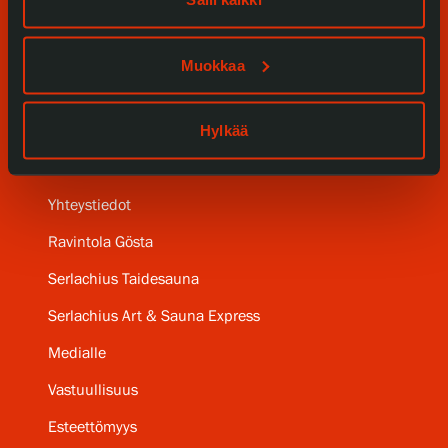
Kokoelmat ja museo
Serlachius Residenssi
Muokkaa
SERLACHIUS+
Hylkää
Gösta Serlachiuksen taidesäätiö
Yhteystiedot
Ravintola Gösta
Serlachius Taidesauna
Serlachius Art & Sauna Express
Medialle
Vastuullisuus
Esteettömyys