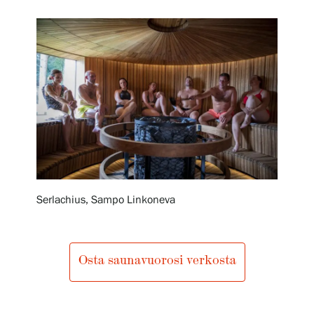
Näyttelyt
Tapahtumat
Palvelumme
Kokoelmat ja museo
Serlachius, Sampo Linkoneva
Serlachius Residenssi
Osta saunavuorosi verkosta
SERLACHIUS+