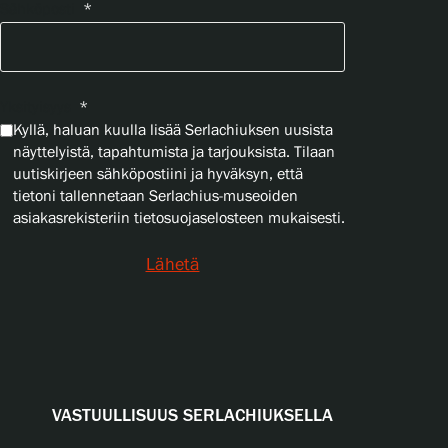
Sähköposti
*
Yksityisyys
*
Kyllä, haluan kuulla lisää Serlachiuksen uusista
näyttelyistä, tapahtumista ja tarjouksista. Tilaan
uutiskirjeen sähköpostiini ja hyväksyn, että
tietoni tallennetaan Serlachius-museoiden
asiakasrekisteriin tietosuojaselosteen mukaisesti.
Lähetä
VASTUULLISUUS SERLACHIUKSELLA