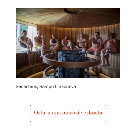
Näyttelyt
Tapahtumat
Palvelumme
Kokoelmat ja museo
Serlachius, Sampo Linkoneva
Serlachius Residenssi
Osta saunavuorosi verkosta
SERLACHIUS+