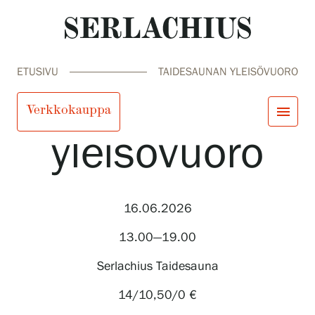
ETUSIVU
TAIDESAUNAN YLEISÖVUORO
Taidesaunan
Verkkokauppa
menu
yleisövuoro
close
Tule meille
Näyttelyt
Tapahtumat
16.06.2026
Palvelumme
search
Haku
fi
en
sv
ja
Kokoelmat ja museo
13.00—19.00
Serlachius Residenssi
SERLACHIUS+
Serlachius Taidesauna
14/10,50/0 €
Tule meille