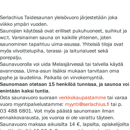
Serlachius Taidesaunan yleisövuoro järjestetään joka
Gösta Serlachiuksen taidesäätiö
viikko ympäri vuoden.
Saunojien käytössä ovat erilliset pukuhuoneet, suihkut ja
Yhteystiedot
wc:t. Varsinainen sauna on kaikille yhteinen, joten
saunominen tapahtuu uima-asussa. Yhteisiä tiloja ovat
Ravintola Gösta
myös vilvoittelupiha, terassi- ja laiturialueet sekä
porepalju.
Serlachius Taidesauna
Saunavuorolla voi uida Melasjärvessä tai talvella käydä
avannossa. Uima-asun lisäksi mukaan tarvitaan oma
Serlachius Art & Sauna Express
pyyhe ja laudeliina. Paikalla on virvokemyyntiä.
Saunomaan otetaan 15 henkilöä tunnissa, ja saunoa voi
enintään kaksi tuntia.
Medialle
Osta saunavuoro suoraan
verkkokaupastamme
tai varaa
vuoro myyntipalvelustamme:
myynti@serlachius.fi
tai p.
Vastuullisuus
03 488 6801. Voit myös päästä saunomaan ilman
ennakkovarausta, jos vuoroa ei ole varattu täyteen.
Esteettömyys
Saunavuoro maksaa aikuisilta 14 €, lapsilta, opiskelijoilta