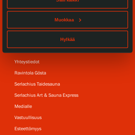
Kokoelmat ja museo
Serlachius Residenssi
Muokkaa
SERLACHIUS+
Hylkää
Gösta Serlachiuksen taidesäätiö
Yhteystiedot
Ravintola Gösta
Serlachius Taidesauna
Serlachius Art & Sauna Express
Medialle
Vastuullisuus
Esteettömyys