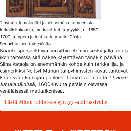
Tihvinän Jumalanäiti ja seitsemän ekumeenista
kirkolliskokousta, matka-alttari, triptyykki, n. 1650–
1700, tempera ja lehtikulta puulle, Gösta
Serlachiuksen taidesäätiö.
Käänteisperspektiiviä suosittiin etenkin keskiajalla, mutta
ikonitaiteessa sitä näkee käytettävän tänäkin päivänä.
Siinä katsoja on enemmänkin kohde kuin tarkkailija, ja
esimerkiksi Neitsyt Marian tai pyhimysten kuvat tuntuvat
kääntyvän katsojan puoleen. Tämän voit nähdä
Tihvinän
Jumalanäidissä
, 1600-luvulta peräisin olevassa
venäläisessä matkaikonissa.
Tästä Miten taideteos syntyy -aloitussivulle