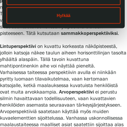
pakopisteen perspektiivissä
kuvataso sijaitsee katsojaan
nähden kaltevasti, joko horisontin ylä- tai alapuolella.
Tällöin tarvitaan kolmas pakopiste pystysuoria linjoja
Hylkää
varten. Kohteen ollessa horisonttilinjan yläpuolella, sen
sivut suuntautuvat kohteen yläpuolella olevaan
pisteeseen. Tätä kutsutaan
sammakkoperspektiiviksi
.
Lintuperspektiivi
on kuvattu korkeasta näköpisteestä,
jolloin katsoja näkee taulun aiheen horisonttilinjan tasolta
ylhäältä alaspäin. Tällä tavoin kuvattuna
mahtipontinenkin aihe voi näyttää pieneltä.
Varhaisessa taiteessa perspektiivin avulla ei niinkään
pyritty luomaan tilavaikutelmaa, vaan kertomaan
katsojalle, ketkä maalauksessa kuvatuista henkilöistä
ovat muita arvokkaampia.
Arvoperspektiivi
ei perustu
silmin havaittavaan todellisuuteen, vaan kuvattavien
henkilöiden asemasta seuraavaan tärkeysjärjestykseen.
Arvoperspektiiviä saatetaan käyttää myös muiden
kuvaelementtien sijoittelussa. Vanhassa uskonnollisessa
maalaustaiteessa maalliset asiat saatettiin sijoittaa alas