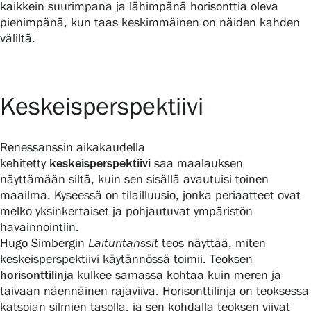
kaikkein suurimpana ja lähimpänä horisonttia oleva
pienimpänä, kun taas keskimmäinen on näiden kahden
väliltä.
Gösta Serlachiuksen taidesäätiö
Yhteystiedot
Keskeisperspektiivi
Ravintola Gösta
Renessanssin aikakaudella
Serlachius Taidesauna
kehitetty
keskeisperspektiivi
saa maalauksen
näyttämään siltä, kuin sen sisällä avautuisi toinen
Serlachius Art & Sauna Express
maailma. Kyseessä on tilailluusio, jonka periaatteet ovat
melko yksinkertaiset ja pohjautuvat ympäristön
Medialle
havainnointiin.
Hugo Simbergin
Laituritanssit
-teos näyttää, miten
Vastuullisuus
keskeisperspektiivi käytännössä toimii. Teoksen
horisonttilinja
kulkee samassa kohtaa kuin meren ja
Esteettömyys
taivaan näennäinen rajaviiva. Horisonttilinja on teoksessa
katsojan silmien tasolla, ja sen kohdalla teoksen viivat