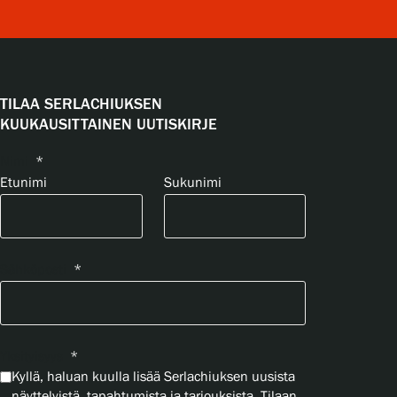
TILAA SERLACHIUKSEN
KUUKAUSITTAINEN UUTISKIRJE
Nimi
*
Etunimi
Sukunimi
Sähköposti
*
Yksityisyys
*
Kyllä, haluan kuulla lisää Serlachiuksen uusista
näyttelyistä, tapahtumista ja tarjouksista. Tilaan