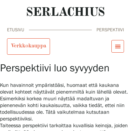
Perspektiivi
ETUSIVU
PERSPEKTIIVI
Verkkokauppa
menu
Perspektiivi luo syvyyden
close
Tule meille
Näyttelyt
Tapahtumat
Kun havainnoit ympäristöäsi, huomaat että kaukana
Palvelumme
search
Haku
fi
en
sv
ja
olevat kohteet näyttävät pienemmiltä kuin lähellä olevat.
Kokoelmat ja museo
Esimerkiksi korkea muuri näyttää madaltuvan ja
Serlachius Residenssi
pienenevän kohti kaukaisuutta, vaikka tiedät, ettei niin
SERLACHIUS+
todellisuudessa ole. Tätä vaikutelmaa kutsutaan
perspektiiviksi.
Tule meille
Taiteessa perspektiivi tarkoittaa kuvallisia keinoja, joiden