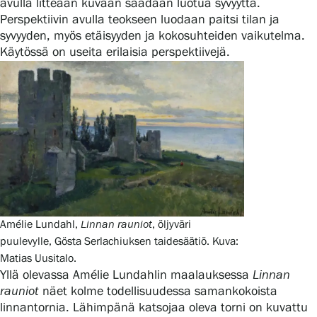
avulla litteään kuvaan saadaan luotua syvyyttä.
Perspektiivin avulla teokseen luodaan paitsi tilan ja
Näyttelyt
syvyyden, myös etäisyyden ja kokosuhteiden vaikutelma.
Käytössä on useita erilaisia perspektiivejä.
Tapahtumat
Palvelumme
Kokoelmat ja museo
Amélie Lundahl,
Linnan rauniot
, öljyväri
Serlachius Residenssi
puulevylle, Gösta Serlachiuksen taidesäätiö. Kuva:
Matias Uusitalo.
Yllä olevassa Amélie Lundahlin maalauksessa
Linnan
SERLACHIUS+
rauniot
näet kolme todellisuudessa samankokoista
linnantornia. Lähimpänä katsojaa oleva torni on kuvattu