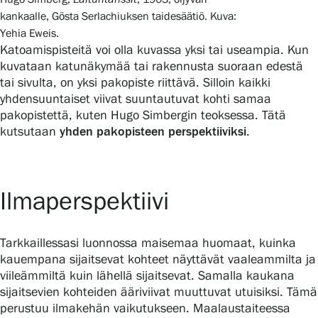
kankaalle, Gösta Serlachiuksen taidesäätiö. Kuva:
Yehia Eweis.
Katoamispisteitä voi olla kuvassa yksi tai useampia. Kun
kuvataan katunäkymää tai rakennusta suoraan edestä
tai sivulta, on yksi pakopiste riittävä. Silloin kaikki
yhdensuuntaiset viivat suuntautuvat kohti samaa
pakopistettä, kuten Hugo Simbergin teoksessa. Tätä
kutsutaan
yhden pakopisteen perspektiiviksi
.
Ilmaperspektiivi
Tarkkaillessasi luonnossa maisemaa huomaat, kuinka
kauempana sijaitsevat kohteet näyttävät vaaleammilta ja
viileämmiltä kuin lähellä sijaitsevat. Samalla kaukana
sijaitsevien kohteiden ääriviivat muuttuvat utuisiksi. Tämä
perustuu ilmakehän vaikutukseen. Maalaustaiteessa