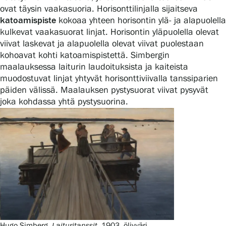
Tietosuoja ja evästeet
ovat täysin vaakasuoria. Horisonttilinjalla sijaitseva
katoamispiste
kokoaa yhteen horisontin ylä- ja alapuolella
kulkevat vaakasuorat linjat. Horisontin yläpuolella olevat
Verkkokauppa
viivat laskevat ja alapuolella olevat viivat puolestaan
kohoavat kohti katoamispistettä. Simbergin
maalauksessa laiturin laudoituksista ja kaiteista
muodostuvat linjat yhtyvät horisonttiviivalla tanssiparien
päiden välissä. Maalauksen pystysuorat viivat pysyvät
joka kohdassa yhtä pystysuorina.
Hugo Simberg,
Laituritanssit
, 1903, öljyväri