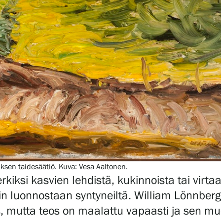
iuksen taidesäätiö. Kuva: Vesa Aaltonen.
rkiksi kasvien lehdistä, kukinnoista tai virt
in luonnostaan syntyneiltä. William Lönnberg
mutta teos on maalattu vapaasti ja sen muod