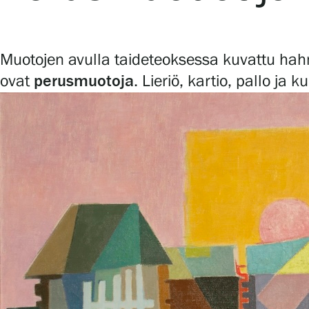
Tule meille
Muotojen avulla taideteoksessa kuvattu hahm
ovat
perusmuotoja
. Lieriö, kartio, pallo ja 
Näyttelyt
Tapahtumat
Palvelumme
Kokoelmat ja museo