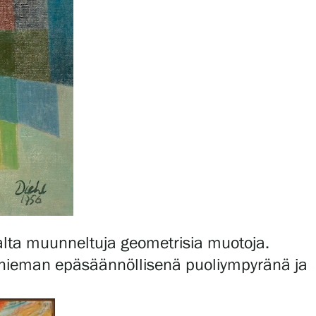
lta muunneltuja geometrisia muotoja.
a hieman epäsäännöllisenä puoliympyränä ja