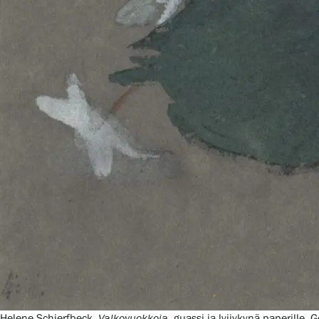
Helene Schjerfbeck,
Valkovuokkoja
, guassi ja lyijykynä paperille,