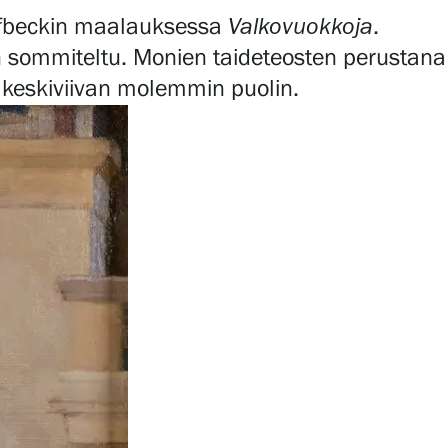
rfbeckin maalauksessa
Valkovuokkoja
.
n sommiteltu. Monien taideteosten perustana
i keskiviivan molemmin puolin.