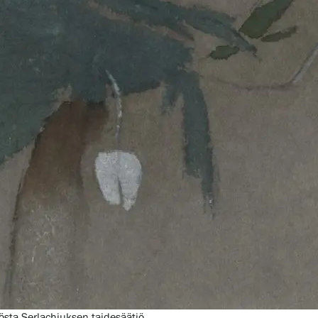
 Gösta Serlachiuksen taidesäätiö.