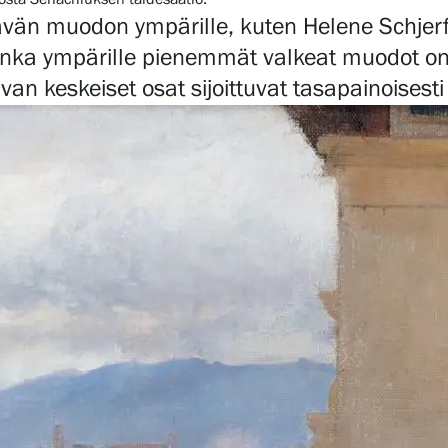
vän muodon ympärille, kuten Helene Schje
jonka ympärille pienemmät valkeat muodot o
an keskeiset osat sijoittuvat tasapainoisest