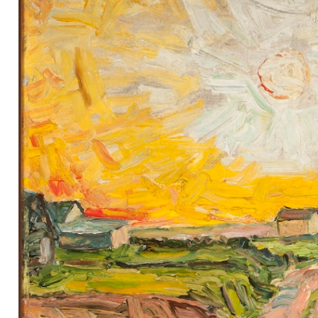
Serlachius Art & Sauna Express
Medialle
Vastuullisuus
Esteettömyys
Tietosuoja ja evästeet
Verkkokauppa