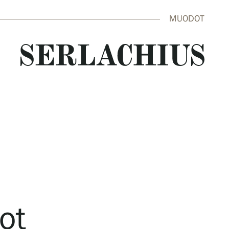
MUODOT
close
ot