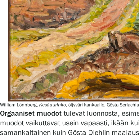
William Lönnberg,
Kesäaurinko
, öljyväri kankaalle, Gösta Serlach
Orgaaniset muodot
tulevat luonnosta, esime
muodot vaikuttavat usein vapaasti, ikään ku
samankaltainen kuin Gösta Diehlin maalaus, 