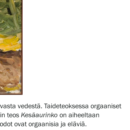
aavasta vedestä. Taideteoksessa orgaaniset
in teos
Kesäaurinko
on aiheeltaan
ot ovat orgaanisia ja eläviä.