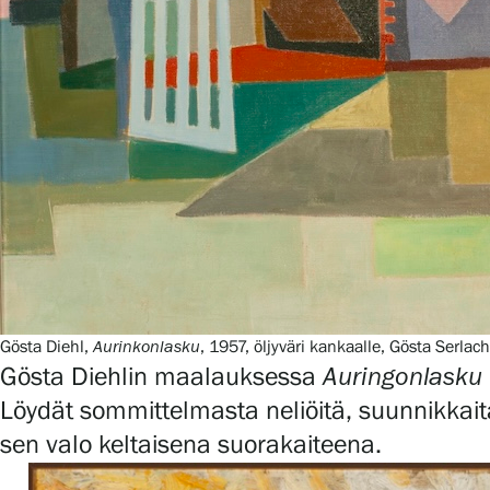
Serlachius Residenssi
SERLACHIUS+
Gösta Serlachiuksen taidesäätiö
Yhteystiedot
Gösta Diehl,
Aurinkonlasku
, 1957, öljyväri kankaalle, Gösta Serlac
Gösta Diehlin maalauksessa
Auringonlasku
Ravintola Gösta
Löydät sommittelmasta neliöitä, suunnikkait
sen valo keltaisena suorakaiteena.
Serlachius Taidesauna