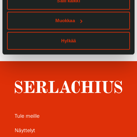
Salli kaikki
Tietosuoja ja evästeet
Muokkaa
Verkkokauppa
Hylkää
Tule meille
Näyttelyt