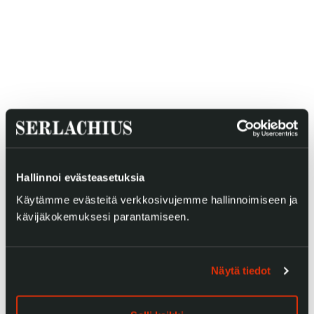
Gösta Serlachiuksen taidesäätiö
Yhteystiedot
Ravintola Gösta
Serlachius Taidesauna
Hallinnoi evästeasetuksia
Serlachius Art & Sauna Express
Käytämme evästeitä verkkosivujemme hallinnoimiseen ja
kävijäkokemuksesi parantamiseen.
Medialle
Vastuullisuus
Näytä tiedot
Esteettömyys