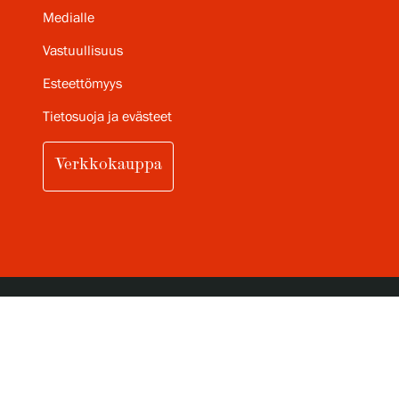
Medialle
Vastuullisuus
Esteettömyys
Tietosuoja ja evästeet
Verkkokauppa
TILAA SERLACHIUKSEN
KUUKAUSITTAINEN UUTISKIRJE