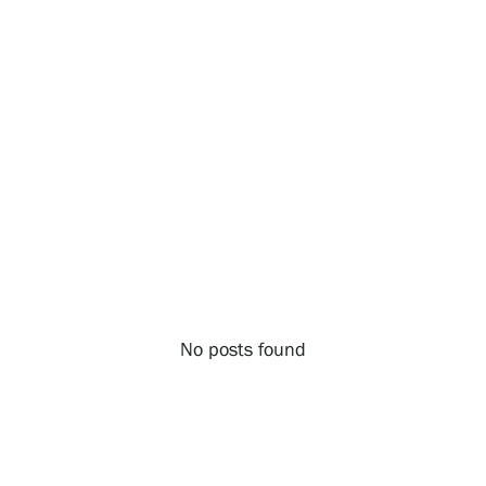
Näyttelyt
Tapahtumat
Palvelumme
Kokoelmat ja museo
No posts found
Serlachius Residenssi
SERLACHIUS+