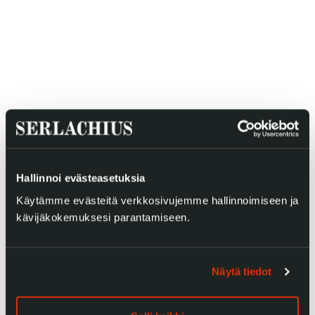
Gösta Serlachiuksen taidesäätiö
Yhteystiedot
Ravintola Gösta
Serlachius Taidesauna
Hallinnoi evästeasetuksia
Serlachius Art & Sauna Express
Käytämme evästeitä verkkosivujemme hallinnoimiseen ja
kävijäkokemuksesi parantamiseen.
Medialle
Vastuullisuus
Näytä tiedot
Esteettömyys