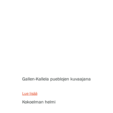
Näyttelyt
Tapahtumat
Palvelumme
Kokoelmat ja museo
Gallen-Kallela pueblojen kuvaajana
Serlachius Residenssi
Lue lisää
Kokoelman helmi
SERLACHIUS+