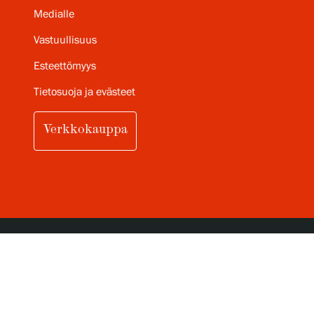
Medialle
Vastuullisuus
Esteettömyys
Tietosuoja ja evästeet
Verkkokauppa
TILAA SERLACHIUKSEN
KUUKAUSITTAINEN UUTISKIRJE