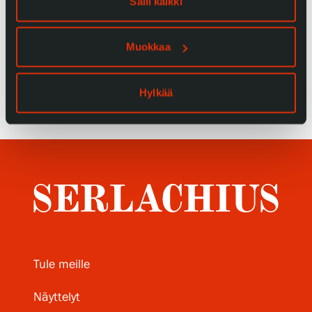
Salli kaikki
Tietosuoja ja evästeet
Muokkaa
Verkkokauppa
Hylkää
Tule meille
Näyttelyt