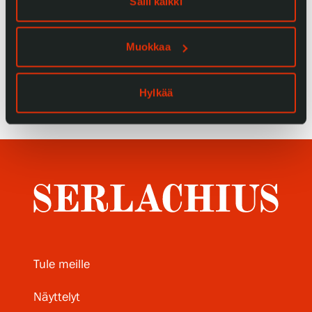
Salli kaikki
Tietosuoja ja evästeet
Muokkaa
Verkkokauppa
Hylkää
Tule meille
Näyttelyt