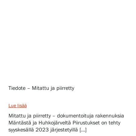
Näyttelyt
Tapahtumat
Palvelumme
Kokoelmat ja museo
Tiedote – Mitattu ja piirretty
Serlachius Residenssi
Lue lisää
Mitattu ja piirretty – dokumentoituja rakennuksia
Mäntästä ja Huhkojärveltä Piirustukset on tehty
SERLACHIUS+
syyskesällä 2023 järjestetyillä […]