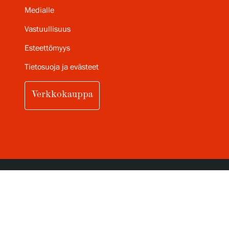
Medialle
Vastuullisuus
Esteettömyys
Tietosuoja ja evästeet
Verkkokauppa
TILAA SERLACHIUKSEN
KUUKAUSITTAINEN UUTISKIRJE