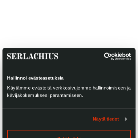
Gösta Serlachiuksen taidesäätiö
Yhteystiedot
Ravintola Gösta
Serlachius Taidesauna
Hallinnoi evästeasetuksia
Serlachius Art & Sauna Express
Käytämme evästeitä verkkosivujemme hallinnoimiseen ja
kävijäkokemuksesi parantamiseen.
Medialle
Vastuullisuus
Näytä tiedot
Esteettömyys