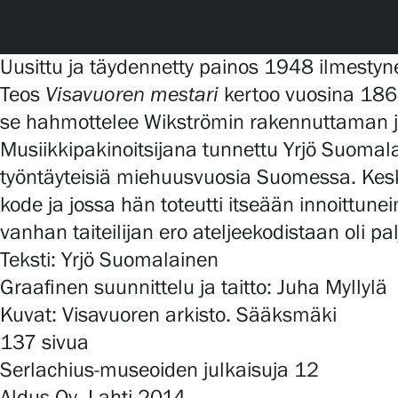
Serlachius Art & Sauna Express
Medialle
Uusittu ja täydennetty painos 1948 ilmesty
Teos
Visavuoren mestari
kertoo vuosina 1864
Vastuullisuus
se hahmottelee Wikströmin rakennuttaman ja
Musiikkipakinoitsijana tunnettu Yrjö Suomal
Esteettömyys
työntäyteisiä miehuusvuosia Suomessa. Kesk
Tietosuoja ja evästeet
kode ja jossa hän toteutti itseään innoittune
vanhan taiteilijan ero ateljeekodistaan oli
Teksti: Yrjö Suomalainen
Verkkokauppa
Graafinen suunnittelu ja taitto: Juha Myllylä
Kuvat: Visavuoren arkisto. Sääksmäki
137 sivua
Serlachius-museoiden julkaisuja 12