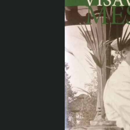
Tule meille
Näyttelyt
Tapahtumat
Palvelumme
Kokoelmat ja museo