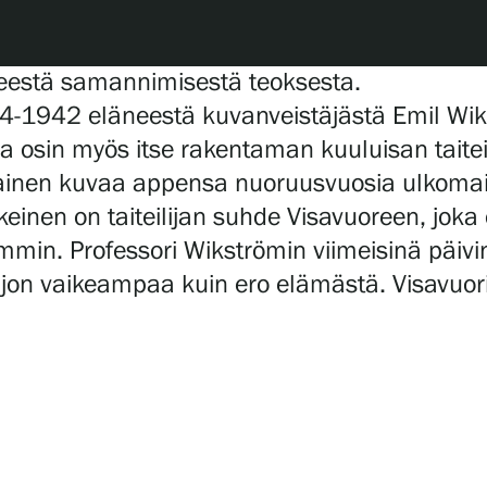
neestä samannimisestä teoksesta.
-1942 eläneestä kuvanveistäjästä Emil Wikst
 osin myös itse rakentaman kuuluisan taitei
ainen kuvaa appensa nuoruusvuosia ulkomailla
einen on taiteilijan suhde Visavuoreen, jok
immin. Professori Wikströmin viimeisinä päivi
 paljon vaikeampaa kuin ero elämästä. Visavu