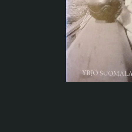
Serlachius Residenssi
SERLACHIUS+
Gösta Serlachiuksen taidesäätiö
Yhteystiedot
Ravintola Gösta
Serlachius Taidesauna