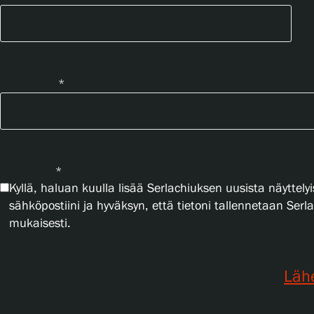
Sähköposti
*
Yksityisyys
*
Kyllä, haluan kuulla lisää Serlachiuksen uusista näyttelyi
sähköpostiini ja hyväksyn, että tietoni tallennetaan Ser
mukaisesti.
Läh