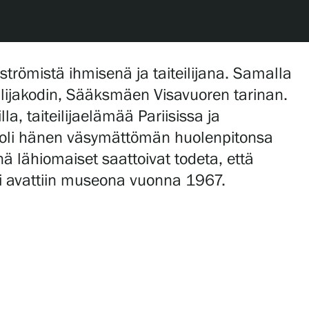
römistä ihmisenä ja taiteilijana. Samalla
lijakodin, Sääksmäen Visavuoren tarinan.
, taiteilijaelämää Pariisissa ja
a oli hänen väsymättömän huolenpitonsa
nä lähiomaiset saattoivat todeta, että
ori avattiin museona vuonna 1967.