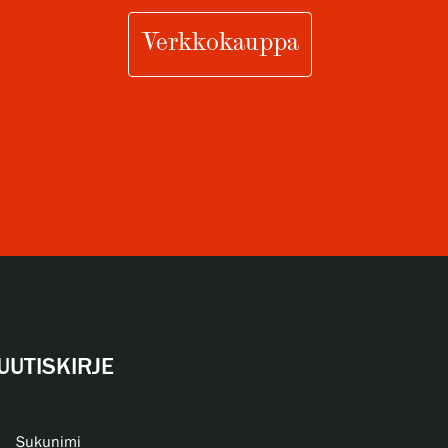
Verkkokauppa
UUTISKIRJE
Sukunimi