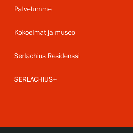
Serlachius Art & Sauna Express
Palvelumme
Medialle
Kokoelmat ja museo
Vastuullisuus
Esteettömyys
Serlachius Residenssi
Tietosuoja ja evästeet
SERLACHIUS+
Verkkokauppa