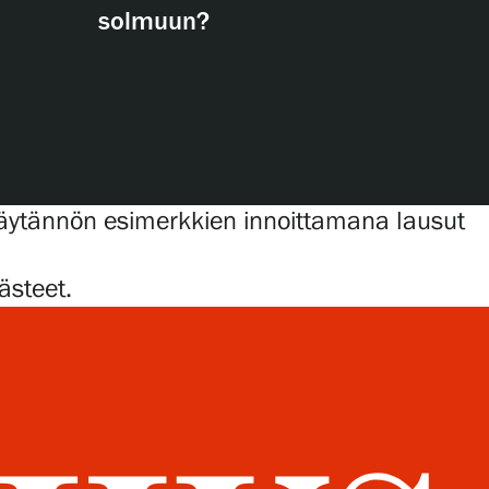
solmuun?
käytännön esimerkkien innoittamana lausut
ästeet.