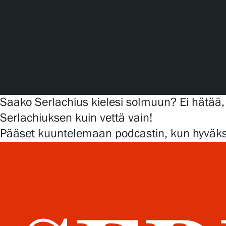
Tule meille
Näyttelyt
Saako Serlachius kielesi solmuun? Ei hätää,
Tapahtumat
Serlachiuksen kuin vettä vain!
Pääset kuuntelemaan podcastin, kun hyväksy
Palvelumme
Kokoelmat ja museo