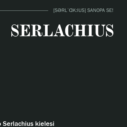
[SƏRLˈⱭK:IUS] SANOPA SE!
close
 Serlachius kielesi