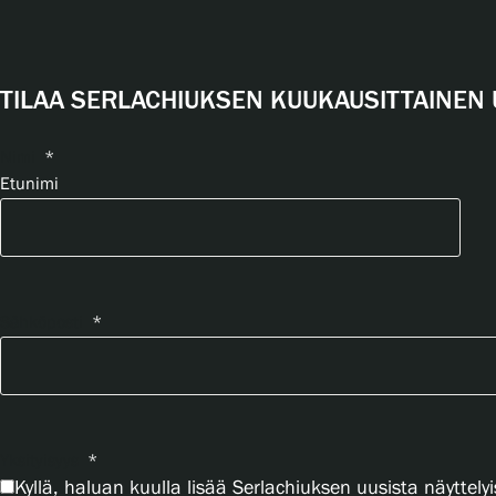
TILAA SERLACHIUKSEN KUUKAUSITTAINEN 
Nimi
*
Etunimi
Sähköposti
*
Yksityisyys
*
Kyllä, haluan kuulla lisää Serlachiuksen uusista näyttelyi