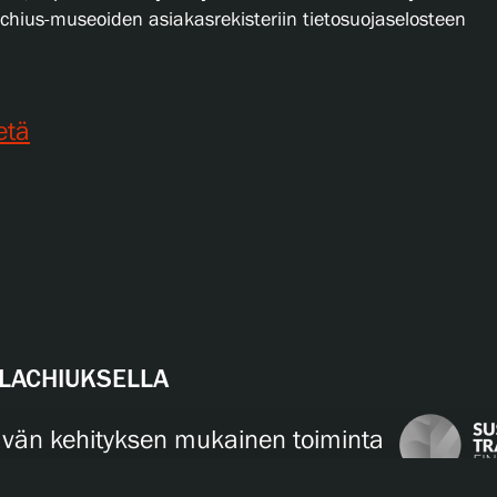
lachius-museoiden asiakasrekisteriin tietosuojaselosteen
etä
LACHIUKSELLA
tävän kehityksen mukainen toiminta
eskeisiä arvoja. Uskomme