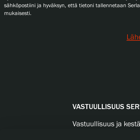
sähköpostiini ja hyväksyn, että tietoni tallennetaan Ser
mukaisesti.
Läh
VASTUULLISUUS SER
Vastuullisuus ja kes
ovat Serlachiuksen k