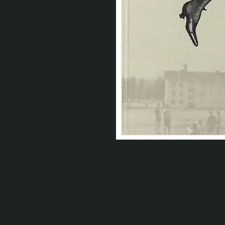
Serlachius Residenssi
SERLACHIUS+
Gösta Serlachiuksen taidesäätiö
Yhteystiedot
Ravintola Gösta
Serlachius Taidesauna