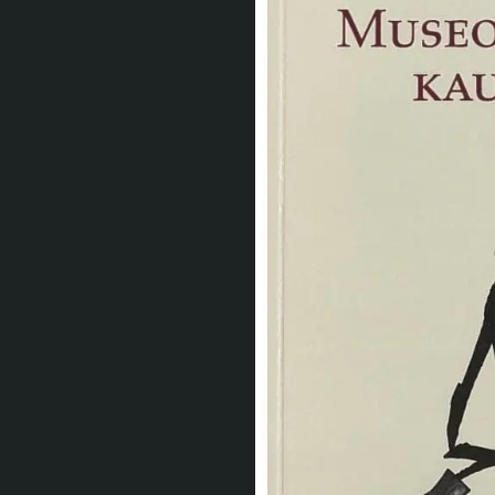
Tule meille
Näyttelyt
Tapahtumat
Palvelumme
Kokoelmat ja museo