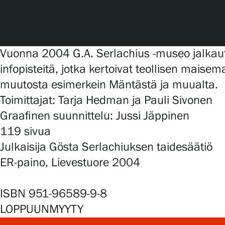
Serlachius Art & Sauna Express
Medialle
Vuonna 2004 G.A. Serlachius -museo jalkautu
Vastuullisuus
infopisteitä, jotka kertoivat teollisen maise
muutosta esimerkein Mäntästä ja muualta.
Esteettömyys
Toimittajat: Tarja Hedman ja Pauli Sivonen
Tietosuoja ja evästeet
Graafinen suunnittelu: Jussi Jäppinen
119 sivua
Julkaisija Gösta Serlachiuksen taidesäätiö
Verkkokauppa
ER-paino, Lievestuore 2004
ISBN 951-96589-9-8
LOPPUUNMYYTY