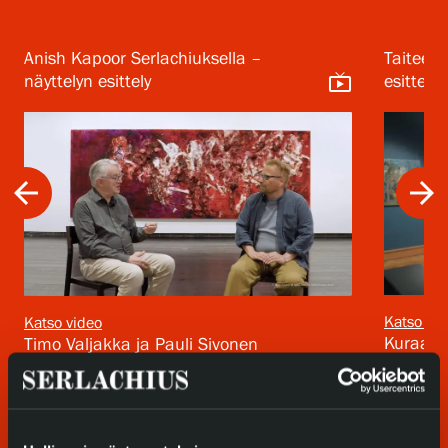
Tietosuoja ja evästeet
Anish Kapoor Serlachiuksella –
Taiteen 
Verkkokauppa
live_tv
näyttelyn esittely
esittely
arrow_back
arrow_forward
Katso vid
Katso video
Kuraatto
Timo Valjakka ja Pauli Sivonen
keskustelevat