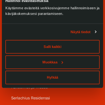
Hallinnoi evästeasetuksia
Käytämme evästeitä verkkosivujemme hallinnoimiseen ja
kävijäkokemuksesi parantamiseen.
Näytä tiedot
Tule meille
Salli kaikki
Näyttelyt
Muokkaa
Tapahtumat
Palvelumme
Hylkää
Kokoelmat ja museo
Serlachius Residenssi