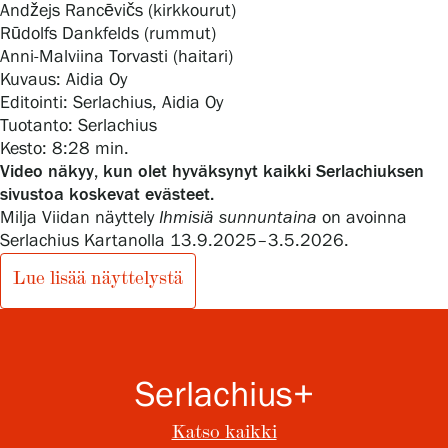
Andžejs Rancēvičs (kirkkourut)
Rūdolfs Dankfelds (rummut)
Anni-Malviina Torvasti (haitari)
Gösta Serlachiuksen taidesäätiö
Kuvaus: Aidia Oy
Editointi: Serlachius, Aidia Oy
Yhteystiedot
Tuotanto: Serlachius
Kesto: 8:28 min.
Ravintola Gösta
Video näkyy, kun olet hyväksynyt kaikki Serlachiuksen
sivustoa koskevat evästeet.
Milja Viidan näyttely
Ihmisiä sunnuntaina
on avoinna
Serlachius Taidesauna
Serlachius Kartanolla 13.9.2025–3.5.2026.
Serlachius Art & Sauna Express
Lue lisää näyttelystä
Medialle
Vastuullisuus
Serlachius+
Esteettömyys
Katso kaikki