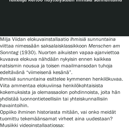
Taiteilija kertoo näyttelystään Ihmisiä sunnuntaina
Näyttelyt
Tapahtumat
Milja Viidan elokuvainstallaatio
Ihmisiä sunnuntaina
viittaa nimessään saksalaisklassikkoon
Menschen am
Sonntag
(1930). Nuorten aikuisten vapaa-ajanviettoa
Palvelumme
kuvaava elokuva nähdään nykyisin ennen kaikkea
natsismin nousua ja toisen maailmansodan tuhoja
edeltävänä “viimeisenä kesänä”.
Kokoelmat ja museo
Ihmisiä sunnuntaina
esittelee kymmenen henkilökuvaa.
Viita ammentaa elokuviinsa henkilökohtaisista
kokemuksista ja olemassaolon pohdinnoista, joita hän
Serlachius Residenssi
yhdistää luonnontieteellisiin tai yhteiskunnallisiin
havaintoihin.
Oppiiko ihminen historiasta mitään, vai onko meidät
SERLACHIUS+
tuomittu tekemäänsamat virheet aina uudestaan?
Musiikki videoinstallaatiossa: