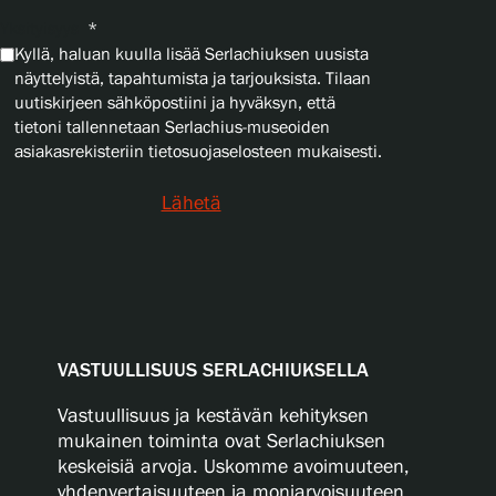
Yksityisyys
*
Kyllä, haluan kuulla lisää Serlachiuksen uusista
näyttelyistä, tapahtumista ja tarjouksista. Tilaan
uutiskirjeen sähköpostiini ja hyväksyn, että
tietoni tallennetaan Serlachius-museoiden
asiakasrekisteriin tietosuojaselosteen mukaisesti.
Lähetä
VASTUULLISUUS SERLACHIUKSELLA
Vastuullisuus ja kestävän kehityksen
mukainen toiminta ovat Serlachiuksen
keskeisiä arvoja. Uskomme avoimuuteen,
yhdenvertaisuuteen ja moniarvoisuuteen.