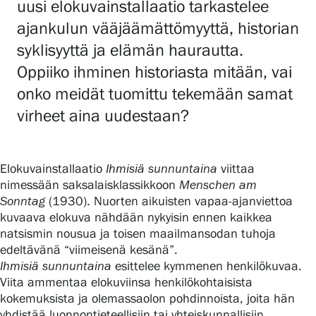
uusi elokuvainstallaatio tarkastelee
ajankulun vääjäämättömyyttä, historian
syklisyyttä ja elämän haurautta.
Gösta Serlachiuksen taidesäätiö
Oppiiko ihminen historiasta mitään, vai
Yhteystiedot
onko meidät tuomittu tekemään samat
virheet aina uudestaan?
Ravintola Gösta
Serlachius Taidesauna
Elokuvainstallaatio
Ihmisiä sunnuntaina
viittaa
nimessään saksalaisklassikkoon
Menschen am
Serlachius Art & Sauna Express
Sonntag
(1930). Nuorten aikuisten vapaa-ajanviettoa
kuvaava elokuva nähdään nykyisin ennen kaikkea
Medialle
natsismin nousua ja toisen maailmansodan tuhoja
edeltävänä “viimeisenä kesänä”.
Vastuullisuus
Ihmisiä sunnuntaina
esittelee kymmenen henkilökuvaa.
Viita ammentaa elokuviinsa henkilökohtaisista
Esteettömyys
kokemuksista ja olemassaolon pohdinnoista, joita hän
yhdistää luonnontieteellisiin tai yhteiskunnallisiin