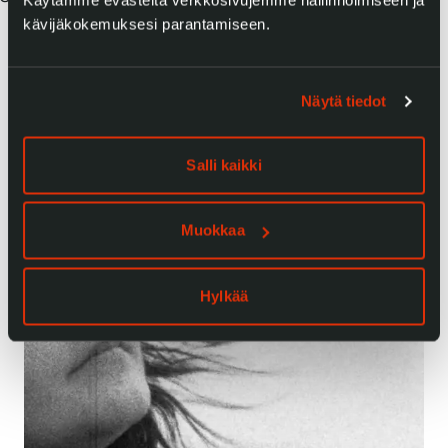
kävijäkokemuksesi parantamiseen.
Näytä tiedot
Salli kaikki
Muokkaa
Hylkää