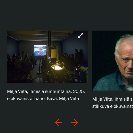
open_in_full
Milja Viita, Ihmisiä sunnuntaina, 2025,
elokuvainstallaatio. Kuva: Milja Viita
Milja Viita, Ihmisiä
stillkuva elokuvainst
arrow_back
arrow_forward