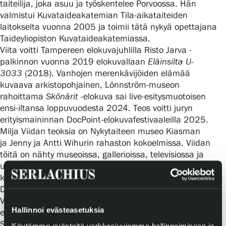
taiteilija, joka asuu ja työskentelee Porvoossa. Hän
valmistui Kuvataideakatemian Tila-aikataiteiden
laitokselta vuonna 2005 ja toimii tätä nykyä opettajana
Taideyliopiston Kuvataideakatemiassa.
Viita voitti Tampereen elokuvajuhlilla Risto Jarva -
palkinnon vuonna 2019 elokuvallaan
Eläinsilta U-
3033
(2018). Vanhojen merenkävijöiden elämää
kuvaava arkistopohjainen, Lönnström-museon
rahoittama
Skönärit
-elokuva
s
ai live-esitysmuotoisen
ensi-iltansa loppuvuodesta 2024. Teos voitti juryn
erityismaininnan DocPoint-elokuvafestivaaleilla 2025.
Milja Viidan teoksia on Nykytaiteen museo Kiasman
ja Jenny ja Antti Wihurin rahaston kokoelmissa. Viidan
töitä on nähty museoissa, gallerioissa, televisiossa ja
useilla merkittävillä kansainvälisillä filmifestivaaleilla,
kuten Ann Arborissa, Kurtzfilmtage Oberhausenissa, Hot
Docseilla, DocPointissa ja Sodankylän elokuvajuhlilla.
Viidan tuotantoa levittää Pariisissa toimiva avantgarde-
Hallinnoi evästeasetuksia
elokuvan levityskeskus Light Cone, Toronton CFMDC ja
Suomessa AV-arkki.
Käytämme evästeitä verkkosivujemme hallinnoimiseen ja