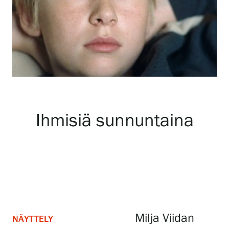
Näyttelyt
Tapahtumat
Palvelumme
Ihmisiä sunnuntaina
Kokoelmat ja museo
Serlachius Residenssi
SERLACHIUS+
Milja Viidan
NÄYTTELY