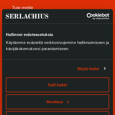
Tietosuoja ja evästeet
Tule meille
Verkkokauppa
Näyttelyt
Tapahtumat
Hallinnoi evästeasetuksia
Käytämme evästeitä verkkosivujemme hallinnoimiseen ja
Palvelumme
kävijäkokemuksesi parantamiseen.
Kokoelmat ja museo
Serlachius Residenssi
Näytä tiedot
SERLACHIUS+
Salli kaikki
Gösta Serlachiuksen taidesäätiö
Muokkaa
Yhteystiedot