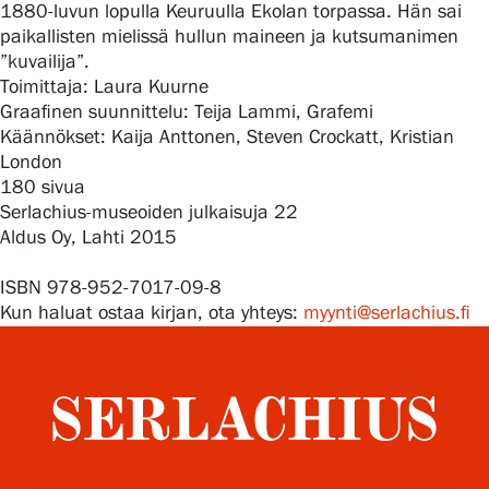
1880-luvun lopulla Keuruulla Ekolan torpassa. Hän sai
paikallisten mielissä hullun maineen ja kutsumanimen
”kuvailija”.
Gösta Serlachiuksen taidesäätiö
Toimittaja: Laura Kuurne
Graafinen suunnittelu: Teija Lammi, Grafemi
Yhteystiedot
Käännökset: Kaija Anttonen, Steven Crockatt, Kristian
London
Ravintola Gösta
180 sivua
Serlachius-museoiden julkaisuja 22
Aldus Oy, Lahti 2015
Serlachius Taidesauna
ISBN 978-952-7017-09-8
Serlachius Art & Sauna Express
Kun haluat ostaa kirjan, ota yhteys:
myynti@serlachius.fi
Medialle
Vastuullisuus
Esteettömyys