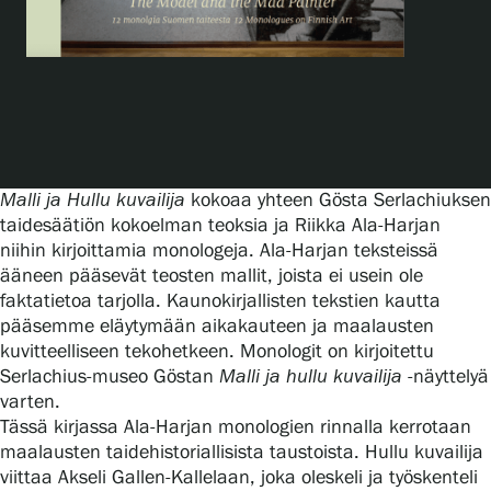
Näyttelyt
Tapahtumat
Malli ja Hullu kuvailija
kokoaa yhteen Gösta Serlachiuksen
Palvelumme
taidesäätiön kokoelman teoksia ja Riikka Ala-Harjan
niihin kirjoittamia monologeja. Ala-Harjan teksteissä
ääneen pääsevät teosten mallit, joista ei usein ole
Kokoelmat ja museo
faktatietoa tarjolla. Kaunokirjallisten tekstien kautta
pääsemme eläytymään aikakauteen ja maalausten
kuvitteelliseen tekohetkeen. Monologit on kirjoitettu
Serlachius Residenssi
Serlachius-museo Göstan
Malli ja hullu kuvailija
-näyttelyä
varten.
Tässä kirjassa Ala-Harjan monologien rinnalla kerrotaan
SERLACHIUS+
maalausten taidehistoriallisista taustoista. Hullu kuvailija
viittaa Akseli Gallen-Kallelaan, joka oleskeli ja työskenteli