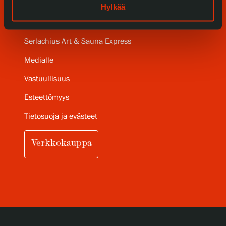
Ravintola Gösta
Hylkää
Serlachius Taidesauna
Serlachius Art & Sauna Express
Medialle
Vastuullisuus
Esteettömyys
Tietosuoja ja evästeet
Verkkokauppa