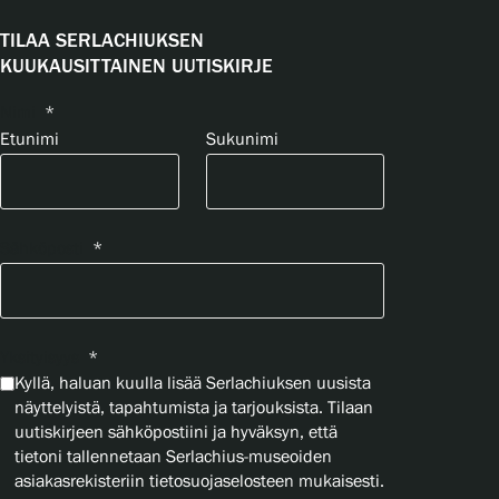
TILAA SERLACHIUKSEN
KUUKAUSITTAINEN UUTISKIRJE
Nimi
*
Etunimi
Sukunimi
Sähköposti
*
Yksityisyys
*
Kyllä, haluan kuulla lisää Serlachiuksen uusista
näyttelyistä, tapahtumista ja tarjouksista. Tilaan
uutiskirjeen sähköpostiini ja hyväksyn, että
tietoni tallennetaan Serlachius-museoiden
asiakasrekisteriin tietosuojaselosteen mukaisesti.