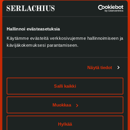
Näyttelyt
Tietosuoja ja evästeet
Tapahtumat
Verkkokauppa
Hallinnoi evästeasetuksia
Palvelumme
Käytämme evästeitä verkkosivujemme hallinnoimiseen ja
Kokoelmat ja museo
kävijäkokemuksesi parantamiseen.
Serlachius Residenssi
Näytä tiedot
SERLACHIUS+
Salli kaikki
Gösta Serlachiuksen taidesäätiö
Yhteystiedot
Muokkaa
Ravintola Gösta
Serlachius Taidesauna
Hylkää