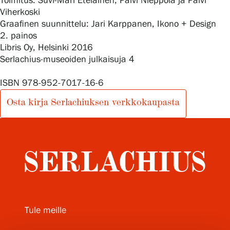
Toimitus: Suvi-Mari Eteläinen, Päivi Nieppola ja Päivi
Viherkoski
Graafinen suunnittelu: Jari Karppanen, Ikono + Design
2. painos
Gösta Serlachiuksen taidesäätiö
Libris Oy, Helsinki 2016
Serlachius-museoiden julkaisuja 4
Yhteystiedot
ISBN 978-952-7017-16-6
Ravintola Gösta
Osta kirja Serlachiuksen verkkokaupasta
Serlachius Taidesauna
Serlachius Art & Sauna Express
Medialle
Vastuullisuus
Tule meille
Esteettömyys