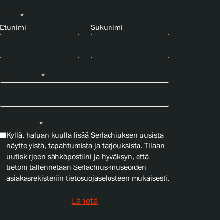
Nimi
*
Etunimi
Sukunimi
Sähköposti
*
Yksityisyys
*
Kyllä, haluan kuulla lisää Serlachiuksen uusista
näyttelyistä, tapahtumista ja tarjouksista. Tilaan
uutiskirjeen sähköpostiini ja hyväksyn, että
tietoni tallennetaan Serlachius-museoiden
asiakasrekisteriin tietosuojaselosteen mukaisesti.
Lähetä