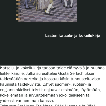
Näyttelyt
Tapahtumat
Lasten katselu- ja kokeilukirja
Palvelumme
Kokoelmat ja museo
Katselu- ja kokeilukirja tarjoaa taide-elämyksiä ja puuhaa
leikki-ikäisille. Julkaisu esittelee Gösta Serlachiuksen
taidesäätiön aarteita ja koostuu käsin tunnusteltavista
Serlachius Residenssi
kauniista taidekuvista. Lyhyet suomen-, ruotsin- ja
englanninkieliset tekstit ohjaavat etsimään, löytämään,
kokeilemaan ja arvuuttelemaan joko itsekseen tai
SERLACHIUS+
yhdessä vanhemman kanssa.