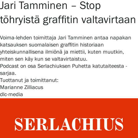
Jari Tamminen – Stop
Näyttelyt
töhryistä graffitin valtavirtaan
Tapahtumat
Voima-lehden toimittaja Jari Tamminen antaa napakan
katsauksen suomalaisen graffitin historiaan
yhteiskunnallisena ilmiönä ja miettii, kuten muutkin,
miten sen käy kun se valtavirtaistuu.
Palvelumme
Podcast on osa Serlachiuksen Puhetta katutaiteesta -
sarjaa.
Tuottanut ja toimittanut:
Kokoelmat ja museo
Marianne Zilliacus
dlc-media
Serlachius Residenssi
SERLACHIUS+