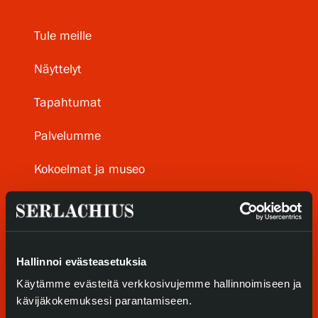
Tule meille
Gösta Serlachiuksen taidesäätiö
Näyttelyt
Yhteystiedot
Tapahtumat
Ravintola Gösta
Palvelumme
Serlachius Taidesauna
Kokoelmat ja museo
Serlachius Art & Sauna Express
Serlachius Residenssi
Medialle
SERLACHIUS+
Vastuullisuus
Hallinnoi evästeasetuksia
Käytämme evästeitä verkkosivujemme hallinnoimiseen ja
Gösta Serlachiuksen taidesäätiö
Esteettömyys
kävijäkokemuksesi parantamiseen.
Yhteystiedot