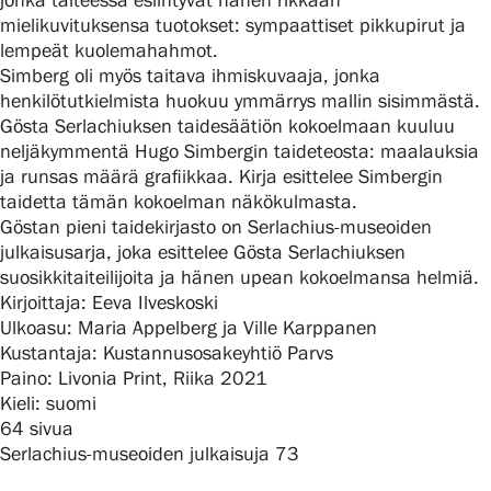
jonka taiteessa esiintyvät hänen rikkaan
mielikuvituksensa tuotokset: sympaattiset pikkupirut ja
lempeät kuolemahahmot.
Simberg oli myös taitava ihmiskuvaaja, jonka
Gösta Serlachiuksen taidesäätiö
henkilötutkielmista huokuu ymmärrys mallin sisimmästä.
Gösta Serlachiuksen taidesäätiön kokoelmaan kuuluu
Yhteystiedot
neljäkymmentä Hugo Simbergin taideteosta: maalauksia
ja runsas määrä grafiikkaa. Kirja esittelee Simbergin
Ravintola Gösta
taidetta tämän kokoelman näkökulmasta.
Göstan pieni taidekirjasto on Serlachius-museoiden
Serlachius Taidesauna
julkaisusarja, joka esittelee Gösta Serlachiuksen
suosikkitaiteilijoita ja hänen upean kokoelmansa helmiä.
Serlachius Art & Sauna Express
Kirjoittaja: Eeva Ilveskoski
Ulkoasu: Maria Appelberg ja Ville Karppanen
Medialle
Kustantaja: Kustannusosakeyhtiö Parvs
Paino: Livonia Print, Riika 2021
Vastuullisuus
Kieli: suomi
64 sivua
Esteettömyys
Serlachius-museoiden julkaisuja 73