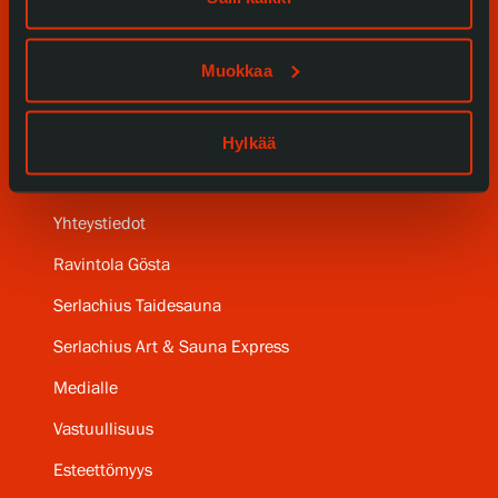
Kokoelmat ja museo
Serlachius Residenssi
Muokkaa
SERLACHIUS+
Hylkää
Gösta Serlachiuksen taidesäätiö
Yhteystiedot
Ravintola Gösta
Serlachius Taidesauna
Serlachius Art & Sauna Express
Medialle
Vastuullisuus
Esteettömyys