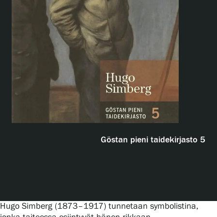
Näyttelyt
Tapahtumat
Palvelumme
Kokoelmat ja museo
Göstan pieni taidekirjasto 5
Serlachius Residenssi
SERLACHIUS+
Hugo Simberg (1873–1917) tunnetaan symbolistina,