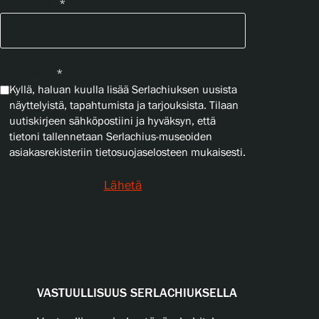
Sähköposti
*
Yksityisyys
*
Kyllä, haluan kuulla lisää Serlachiuksen uusista
näyttelyistä, tapahtumista ja tarjouksista. Tilaan
uutiskirjeen sähköpostiini ja hyväksyn, että
tietoni tallennetaan Serlachius-museoiden
asiakasrekisteriin tietosuojaselosteen mukaisesti.
Lähetä
VASTUULLISUUS SERLACHIUKSELLA