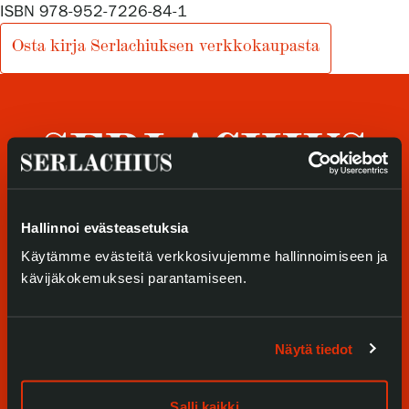
Tietosuoja ja evästeet
ISBN 978-952-7226-84-1
Osta kirja Serlachiuksen verkkokaupasta
Verkkokauppa
Hallinnoi evästeasetuksia
Tule meille
Käytämme evästeitä verkkosivujemme hallinnoimiseen ja
kävijäkokemuksesi parantamiseen.
Näyttelyt
Tapahtumat
Näytä tiedot
Palvelumme
Salli kaikki