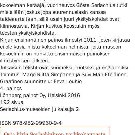
kokoelman kerääjä, vuorineuvos Gösta Serlachius tutki
mielellään joskus jopa suurennuslasin kanssa
taideaarteitaan, sillä usein juuri yksityiskohdat ovat
Gösta Serlachiuksen taidesäätiö
kiinnostavia. Kirjan kuvitus koostukin myös
teosten yksityiskohdista.
Yhteystiedot
Kirjan ensimmäinen painos ilmestyi 2011, joten kirjassa
ei ole kuvia niistä kokoelman helmistä, joita museon
Ravintola Gösta
kokoelmiin on hankittu ensimmäisen painoksen
ilmestymisen jälkeen.
Serlachius Taidesauna
Julkaisun tekstit ovat suomeksi, ruotsiksi ja englanniksi.
Toimitus: Marjo-Riitta Simpanen ja Suvi-Mari Eteläinen
Serlachius Art & Sauna Express
Graafinen suunnittelu: Eeva Louhio
4. painos
Medialle
Lönnberg painot Oy, Helsinki 2016
192 sivua
Vastuullisuus
Serlachius-museoiden julkaisuja 2
ISBN 978-952-99960-9-4
Esteettömyys
Osta kirja Serlachiuksen verkkokaupasta