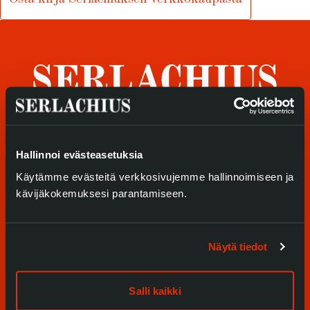
Tietosuoja ja evästeet
Verkkokauppa
Tule meille
Hallinnoi evästeasetuksia
Näyttelyt
Käytämme evästeitä verkkosivujemme hallinnoimiseen ja
kävijäkokemuksesi parantamiseen.
Tapahtumat
Palvelumme
Näytä tiedot
Kokoelmat ja museo
Salli kaikki
Serlachius Residenssi