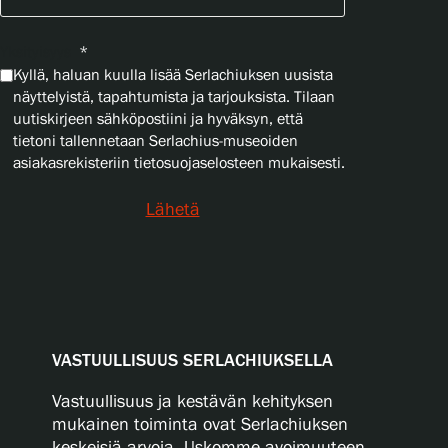
Yksityisyys
*
Kyllä, haluan kuulla lisää Serlachiuksen uusista
näyttelyistä, tapahtumista ja tarjouksista. Tilaan
uutiskirjeen sähköpostiini ja hyväksyn, että
tietoni tallennetaan Serlachius-museoiden
asiakasrekisteriin tietosuojaselosteen mukaisesti.
Lähetä
VASTUULLISUUS SERLACHIUKSELLA
Vastuullisuus ja kestävän kehityksen
mukainen toiminta ovat Serlachiuksen
keskeisiä arvoja. Uskomme avoimuuteen,