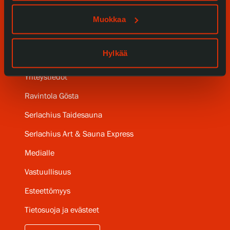
Muokkaa
SERLACHIUS+
Hylkää
Gösta Serlachiuksen taidesäätiö
Yhteystiedot
Ravintola Gösta
Serlachius Taidesauna
Serlachius Art & Sauna Express
Medialle
Vastuullisuus
Esteettömyys
Tietosuoja ja evästeet