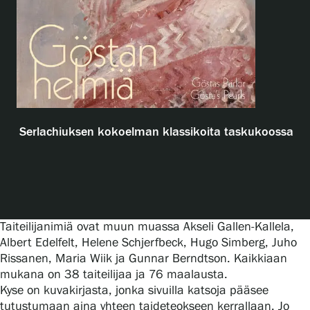
Näyttelyt
Tapahtumat
Serlachiuksen kokoelman klassikoita taskukoossa
Palvelumme
Kokoelmat ja museo
Taiteilijanimiä ovat muun muassa Akseli Gallen-Kallela,
Serlachius Residenssi
Albert Edelfelt, Helene Schjerfbeck, Hugo Simberg, Juho
Rissanen, Maria Wiik ja Gunnar Berndtson. Kaikkiaan
mukana on 38 taiteilijaa ja 76 maalausta.
SERLACHIUS+
Kyse on kuvakirjasta, jonka sivuilla katsoja pääsee
tutustumaan aina yhteen taideteokseen kerrallaan. Jo