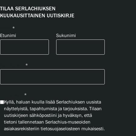
TILAA SERLACHIUKSEN
KUUKAUSITTAINEN UUTISKIRJE
Nimi
*
Etunimi
Sukunimi
Sähköposti
*
Yksityisyys
*
Kyllä, haluan kuulla lisää Serlachiuksen uusista
näyttelyistä, tapahtumista ja tarjouksista. Tilaan
uutiskirjeen sähköpostiini ja hyväksyn, että
tietoni tallennetaan Serlachius-museoiden
asiakasrekisteriin tietosuojaselosteen mukaisesti.