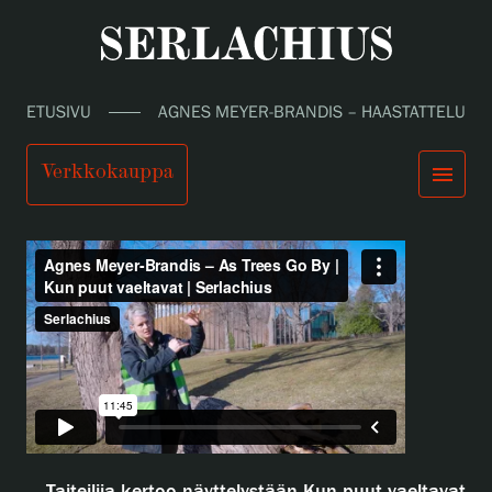
Video
ETUSIVU
AGNES MEYER-BRANDIS – HAASTATTELU
Verkkokauppa
menu
Agnes Meyer-Brandis – haastattelu
close
Tule meille
Näyttelyt
Tapahtumat
Palvelumme
search
Haku
fi
en
sv
ja
Kokoelmat ja museo
Serlachius Residenssi
SERLACHIUS+
Tule meille