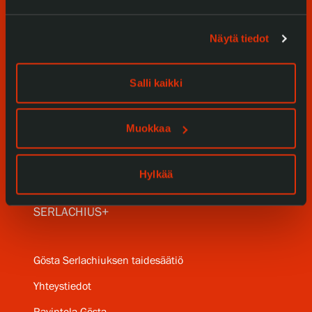
Tule meille
Näytä tiedot
Näyttelyt
Tapahtumat
Salli kaikki
Palvelumme
Muokkaa
Kokoelmat ja museo
Hylkää
Serlachius Residenssi
SERLACHIUS+
Gösta Serlachiuksen taidesäätiö
Yhteystiedot