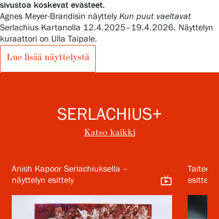
sivustoa koskevat evästeet.
Agnes Meyer-Brandisin näyttely
Kun puut vaeltavat
Serlachius Kartanolla 12.4.2025–19.4.2026. Näyttelyn
Gösta Serlachiuksen taidesäätiö
kuraattori on Ulla Taipale.
Lue lisää näyttelystä
Yhteystiedot
Ravintola Gösta
Serlachius Taidesauna
SERLACHIUS+
Serlachius Art & Sauna Express
Katso kaikki
Medialle
Anish Kapoor Serlachiuksella –
Taiteen 
Vastuullisuus
live_tv
näyttelyn esittely
esittely
Esteettömyys