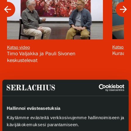
Tietosuoja ja evästeet
arrow_back
arrow_forward
Verkkokauppa
Katso vid
Katso video
Kuraatto
Timo Valjakka ja Pauli Sivonen
keskustelevat
Hallinnoi evästeasetuksia
Käytämme evästeitä verkkosivujemme hallinnoimiseen ja
kävijäkokemuksesi parantamiseen.