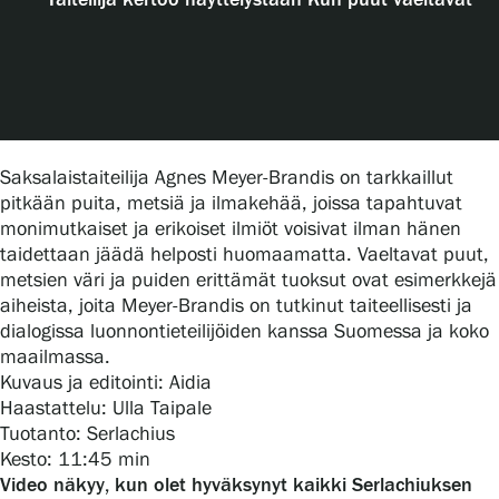
Taiteilija kertoo näyttelystään Kun puut vaeltavat
Näyttelyt
Tapahtumat
Saksalaistaiteilija Agnes Meyer-Brandis on tarkkaillut
pitkään puita, metsiä ja ilmakehää, joissa tapahtuvat
Palvelumme
monimutkaiset ja erikoiset ilmiöt voisivat ilman hänen
taidettaan jäädä helposti huomaamatta. Vaeltavat puut,
metsien väri ja puiden erittämät tuoksut ovat esimerkkejä
Kokoelmat ja museo
aiheista, joita Meyer-Brandis on tutkinut taiteellisesti ja
dialogissa luonnontieteilijöiden kanssa Suomessa ja koko
maailmassa.
Serlachius Residenssi
Kuvaus ja editointi: Aidia
Haastattelu: Ulla Taipale
Tuotanto: Serlachius
SERLACHIUS+
Kesto: 11:45 min
Video näkyy, kun olet hyväksynyt kaikki Serlachiuksen