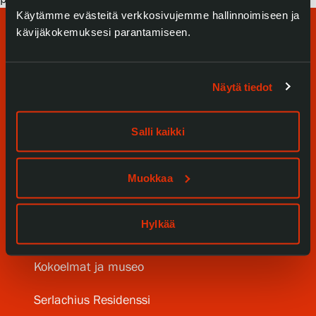
Käytämme evästeitä verkkosivujemme hallinnoimiseen ja
kävijäkokemuksesi parantamiseen.
Näytä tiedot
Salli kaikki
Tule meille
Näyttelyt
Muokkaa
Tapahtumat
Hylkää
Palvelumme
Kokoelmat ja museo
Serlachius Residenssi