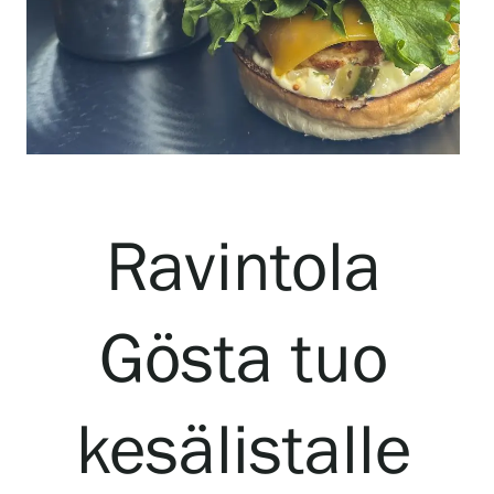
Näyttelyt
Tapahtumat
Palvelumme
Ravintola
Kokoelmat ja museo
Gösta tuo
Serlachius Residenssi
kesälistalle
SERLACHIUS+