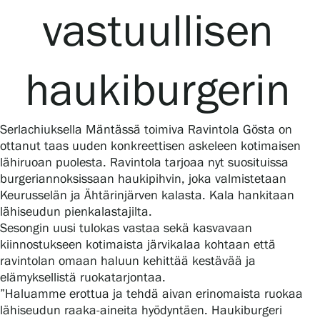
vastuullisen
Gösta Serlachiuksen taidesäätiö
haukiburgerin
Yhteystiedot
Serlachiuksella Mäntässä toimiva Ravintola Gösta on
Ravintola Gösta
ottanut taas uuden konkreettisen askeleen kotimaisen
lähiruoan puolesta. Ravintola tarjoaa nyt suosituissa
Serlachius Taidesauna
burgeriannoksissaan haukipihvin, joka valmistetaan
Keurusselän ja Ähtärinjärven kalasta. Kala hankitaan
Serlachius Art & Sauna Express
lähiseudun pienkalastajilta.
Sesongin uusi tulokas vastaa sekä kasvavaan
Medialle
kiinnostukseen kotimaista järvikalaa kohtaan että
ravintolan omaan haluun kehittää kestävää ja
Vastuullisuus
elämyksellistä ruokatarjontaa.
”Haluamme erottua ja tehdä aivan erinomaista ruokaa
Esteettömyys
lähiseudun raaka-aineita hyödyntäen. Haukiburgeri