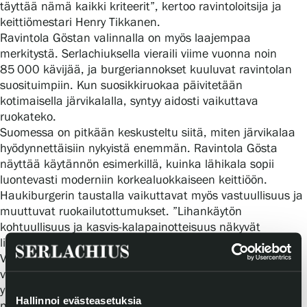
täyttää nämä kaikki kriteerit”, kertoo ravintoloitsija ja
Tietosuoja ja evästeet
keittiömestari Henry Tikkanen.
Ravintola Göstan valinnalla on myös laajempaa
merkitystä. Serlachiuksella vieraili viime vuonna noin
Verkkokauppa
85 000 kävijää, ja burgeriannokset kuuluvat ravintolan
suosituimpiin. Kun suosikkiruokaa päivitetään
kotimaisella järvikalalla, syntyy aidosti vaikuttava
ruokateko.
Suomessa on pitkään keskusteltu siitä, miten järvikalaa
hyödynnettäisiin nykyistä enemmän. Ravintola Gösta
näyttää käytännön esimerkillä, kuinka lähikala sopii
luontevasti moderniin korkealuokkaiseen keittiöön.
Haukiburgerin taustalla vaikuttavat myös vastuullisuus ja
muuttuvat ruokailutottumukset. ”Lihankäytön
kohtuullisuus ja kasvis-kalapainotteisuus näkyvät
listamme suunnittelussa”, Tikkanen sanoo.
Valinta tuoda haukiburgeri ruokalistalle juuri kesän
vilkkaimpaan sesonkiin tekee siitä aidosti vaikuttavan
ympäristöteon – ja samalla herkullisen uuden syyn
Hallinnoi evästeasetuksia
pysähtyä Serlachiuksella Mäntässä.