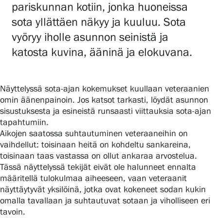
pariskunnan kotiin, jonka huoneissa
sota yllättäen näkyy ja kuuluu. Sota
vyöryy iholle asunnon seinistä ja
Gösta Serlachiuksen taidesäätiö
katosta kuvina, ääninä ja elokuvana.
Yhteystiedot
Ravintola Gösta
Näyttelyssä sota-ajan kokemukset kuullaan veteraanien
omin äänenpainoin. Jos katsot tarkasti, löydät asunnon
Serlachius Taidesauna
sisustuksesta ja esineistä runsaasti viittauksia sota-ajan
tapahtumiin.
Serlachius Art & Sauna Express
Aikojen saatossa suhtautuminen veteraaneihin on
vaihdellut: toisinaan heitä on kohdeltu sankareina,
Medialle
toisinaan taas vastassa on ollut ankaraa arvostelua.
Tässä näyttelyssä tekijät eivät ole halunneet ennalta
Vastuullisuus
määritellä tulokulmaa aiheeseen, vaan veteraanit
näyttäytyvät yksilöinä, jotka ovat kokeneet sodan kukin
Esteettömyys
omalla tavallaan ja suhtautuvat sotaan ja viholliseen eri
tavoin.