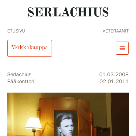
ETUSIVU
VETERAANIT
Veteraanit
Verkkokauppa
menu
close
Tule meille
Serlachius
01.03.2008
Näyttelyt
Pääkonttori
—02.01.2011
Tapahtumat
Palvelumme
search
Haku
fi
en
sv
ja
Kokoelmat ja museo
Serlachius Residenssi
SERLACHIUS+
Tule meille