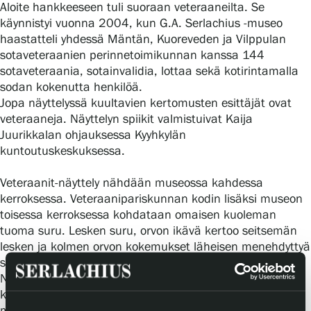
Aloite hankkeeseen tuli suoraan veteraaneilta. Se
Tietosuoja ja evästeet
käynnistyi vuonna 2004, kun G.A. Serlachius -museo
haastatteli yhdessä Mäntän, Kuoreveden ja Vilppulan
Verkkokauppa
sotaveteraanien perinnetoimikunnan kanssa 144
sotaveteraania, sotainvalidia, lottaa sekä kotirintamalla
sodan kokenutta henkilöä.
Jopa näyttelyssä kuultavien kertomusten esittäjät ovat
veteraaneja. Näyttelyn spiikit valmistuivat Kaija
Juurikkalan ohjauksessa Kyyhkylän
kuntoutuskeskuksessa.
Veteraanit-näyttely nähdään museossa kahdessa
kerroksessa. Veteraanipariskunnan kodin lisäksi museon
toisessa kerroksessa kohdataan omaisen kuoleman
tuoma suru. Lesken suru, orvon ikävä kertoo seitsemän
lesken ja kolmen orvon kokemukset läheisen menehdyttyä
sodassa.
Näyttelyn yhteydessä tehtiin elokuva Jos… Siinä historiaa
kirjoitetaan leikitellen uudestaan. Elokuvaa esitetään
museon auditoriossa.