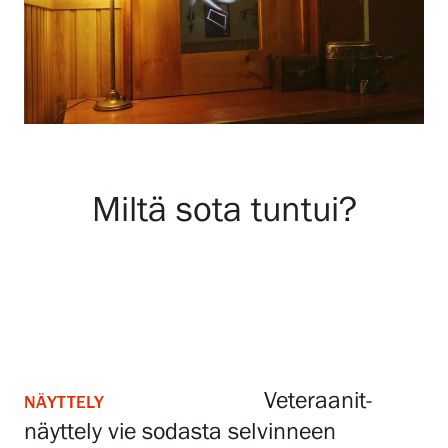
Näyttelyt
Tapahtumat
Palvelumme
Miltä sota tuntui?
Kokoelmat ja museo
Serlachius Residenssi
Veteraanit-
NÄYTTELY
SERLACHIUS+
näyttely vie sodasta selvinneen