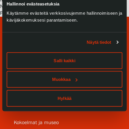
Hallinnoi evästeasetuksia
Näyttely oli Mäntän jälkeen esillä 1.3.–8.5.2011
Pietarissa Anna Ahmatova -museossa.
Käytämme evästeitä verkkosivujemme hallinnoimiseen ja
kävijäkokemuksesi parantamiseen.
Näytä tiedot
Salli kaikki
Tule meille
Muokkaa
Näyttelyt
Tapahtumat
Hylkää
Palvelumme
Kokoelmat ja museo