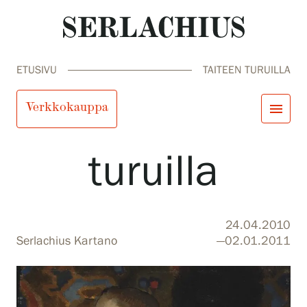
ETUSIVU
TAITEEN TURUILLA
Taiteen
Verkkokauppa
menu
turuilla
close
Tule meille
Näyttelyt
Tapahtumat
Palvelumme
search
Haku
fi
en
sv
ja
24.04.2010
Kokoelmat ja museo
Serlachius Kartano
—02.01.2011
Serlachius Residenssi
SERLACHIUS+
Tule meille