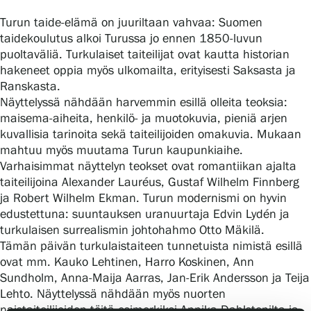
Tietosuoja ja evästeet
Turun taide-elämä on juuriltaan vahvaa: Suomen
taidekoulutus alkoi Turussa jo ennen 1850-luvun
Verkkokauppa
puoltaväliä. Turkulaiset taiteilijat ovat kautta historian
hakeneet oppia myös ulkomailta, erityisesti Saksasta ja
Ranskasta.
Näyttelyssä nähdään harvemmin esillä olleita teoksia:
maisema-aiheita, henkilö- ja muotokuvia, pieniä arjen
kuvallisia tarinoita sekä taiteilijoiden omakuvia. Mukaan
mahtuu myös muutama Turun kaupunkiaihe.
Varhaisimmat näyttelyn teokset ovat romantiikan ajalta
taiteilijoina Alexander Lauréus, Gustaf Wilhelm Finnberg
ja Robert Wilhelm Ekman. Turun modernismi on hyvin
edustettuna: suuntauksen uranuurtaja Edvin Lydén ja
turkulaisen surrealismin johtohahmo Otto Mäkilä.
Tämän päivän turkulaistaiteen tunnetuista nimistä esillä
ovat mm. Kauko Lehtinen, Harro Koskinen, Ann
Sundholm, Anna-Maija Aarras, Jan-Erik Andersson ja Teija
Lehto. Näyttelyssä nähdään myös nuorten
naistaiteilijoiden töitä esimerkiksi Annika Dahlstenilta ja