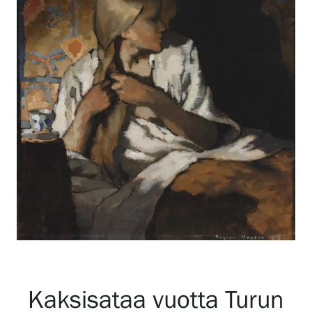
Näyttelyt
Tapahtumat
Palvelumme
Kokoelmat ja museo
Serlachius Residenssi
SERLACHIUS+
Kaksisataa vuotta Turun