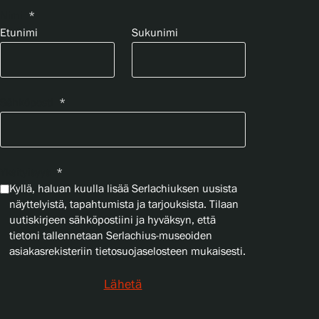
Nimi
*
Etunimi
Sukunimi
Sähköposti
*
Yksityisyys
*
Kyllä, haluan kuulla lisää Serlachiuksen uusista
näyttelyistä, tapahtumista ja tarjouksista. Tilaan
uutiskirjeen sähköpostiini ja hyväksyn, että
tietoni tallennetaan Serlachius-museoiden
asiakasrekisteriin tietosuojaselosteen mukaisesti.
Lähetä