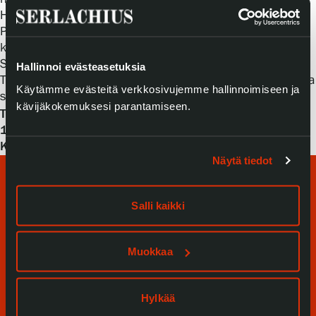
Hanna Seppäseltä.
Pääosa teoksista on saatu lainaksi Turun taidemuseon
kokoelmasta. Näyttelyn muut teokset tulevat Gösta
Serlachiuksen taidesäätiön omista kokoelmista,
Hallinnoi evästeasetuksia
Taidesäätiö Meritan ja Fortumin Taidesäätiön kokoelmista
Käytämme evästeitä verkkosivujemme hallinnoimiseen ja
sekä yksityisiltä taiteilijoilta.
kävijäkokemuksesi parantamiseen.
Tukkaansa palmikoiva tyttö
Teoskuva: Ragnar Ungern,
,
1918, öljyväri pahville, Gösta Serlachiuksen taidesäätiö.
Kuva: Kansallisgalleria, Yehia Eweis
Näytä tiedot
Salli kaikki
Muokkaa
Tule meille
Hylkää
Näyttelyt