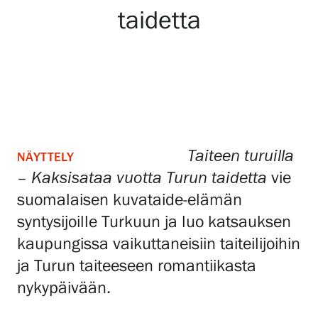
taidetta
Gösta Serlachiuksen taidesäätiö
Yhteystiedot
Ravintola Gösta
Taiteen turuilla
Serlachius Taidesauna
NÄYTTELY
– Kaksisataa vuotta Turun taidetta
vie
Serlachius Art & Sauna Express
suomalaisen kuvataide-elämän
syntysijoille Turkuun ja luo katsauksen
Medialle
kaupungissa vaikuttaneisiin taiteilijoihin
Vastuullisuus
ja Turun taiteeseen romantiikasta
nykypäivään.
Esteettömyys