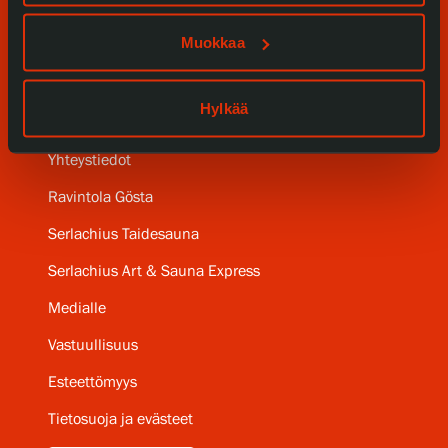
Serlachius Residenssi
Muokkaa
SERLACHIUS+
Hylkää
Gösta Serlachiuksen taidesäätiö
Yhteystiedot
Ravintola Gösta
Serlachius Taidesauna
Serlachius Art & Sauna Express
Medialle
Vastuullisuus
Esteettömyys
Tietosuoja ja evästeet