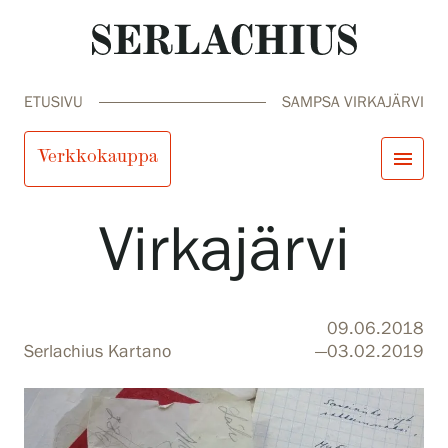
ETUSIVU
SAMPSA VIRKAJÄRVI
Sampsa
Verkkokauppa
menu
Virkajärvi
close
Tule meille
Näyttelyt
Tapahtumat
Palvelumme
search
Haku
fi
en
sv
ja
09.06.2018
Kokoelmat ja museo
Serlachius Kartano
—03.02.2019
Serlachius Residenssi
SERLACHIUS+
Tule meille