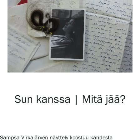
Näyttelyt
Tapahtumat
Palvelumme
Kokoelmat ja museo
Sun kanssa | Mitä jää?
Serlachius Residenssi
SERLACHIUS+
Sampsa Virkajärven näyttely koostuu kahdesta