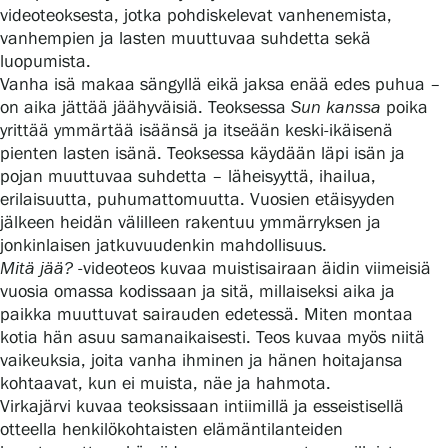
videoteoksesta, jotka pohdiskelevat vanhenemista,
vanhempien ja lasten muuttuvaa suhdetta sekä
luopumista.
Gösta Serlachiuksen taidesäätiö
Vanha isä makaa sängyllä eikä jaksa enää edes puhua –
on aika jättää jäähyväisiä. Teoksessa
Sun kanssa
poika
Yhteystiedot
yrittää ymmärtää isäänsä ja itseään keski-ikäisenä
pienten lasten isänä. Teoksessa käydään läpi isän ja
Ravintola Gösta
pojan muuttuvaa suhdetta – läheisyyttä, ihailua,
erilaisuutta, puhumattomuutta. Vuosien etäisyyden
Serlachius Taidesauna
jälkeen heidän välilleen rakentuu ymmärryksen ja
jonkinlaisen jatkuvuudenkin mahdollisuus.
Serlachius Art & Sauna Express
Mitä jää?
-videoteos kuvaa muistisairaan äidin viimeisiä
vuosia omassa kodissaan ja sitä, millaiseksi aika ja
paikka muuttuvat sairauden edetessä. Miten montaa
Medialle
kotia hän asuu samanaikaisesti. Teos kuvaa myös niitä
vaikeuksia, joita vanha ihminen ja hänen hoitajansa
Vastuullisuus
kohtaavat, kun ei muista, näe ja hahmota.
Virkajärvi kuvaa teoksissaan intiimillä ja esseistisellä
Esteettömyys
otteella henkilökohtaisten elämäntilanteiden