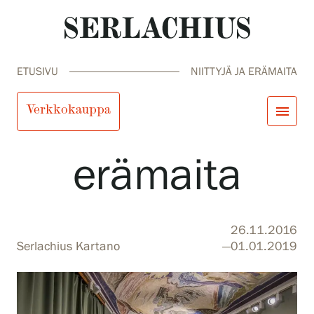
ETUSIVU
NIITTYJÄ JA ERÄMAITA
Niittyjä ja
Verkkokauppa
menu
erämaita
close
Tule meille
Näyttelyt
Tapahtumat
Palvelumme
search
Haku
fi
en
sv
ja
26.11.2016
Kokoelmat ja museo
Serlachius Kartano
—01.01.2019
Serlachius Residenssi
SERLACHIUS+
Tule meille