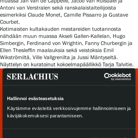
muassa Jan van de Cappelle, Jacob van Ruisdael ja
Tietosuoja ja evästeet
Antoni van Verstralen sekä ranskalaistaiteilijoista
esimerkiksi Claude Monet, Camille Pissarro ja Gustave
Verkkokauppa
Courbet.
Kotimaisten kultakauden mestareiden tuotannosta
nähdään muun muassa Akseli Gallen-Kallelan, Hugo
Simbergin, Ferdinand von Wrightin, Fanny Churbergin ja
Ellen Thesleffin maalauksia sekä veistoksia Emil
Wikströmiltä, Ville Vallgrenilta ja Jussi Mäntyseltä.
Näyttelyn on kuratoinut kokoelmapäällikkö Tarja Talvitie.
Hallinnoi evästeasetuksia
Käytämme evästeitä verkkosivujemme hallinnoimiseen ja
kävijäkokemuksesi parantamiseen.
Tule meille