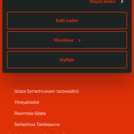
Näyttelyt
Näytä tiedot
Tapahtumat
Salli kaikki
Palvelumme
Muokkaa
Kokoelmat ja museo
Serlachius Residenssi
Hylkää
SERLACHIUS+
Gösta Serlachiuksen taidesäätiö
Yhteystiedot
Ravintola Gösta
Serlachius Taidesauna