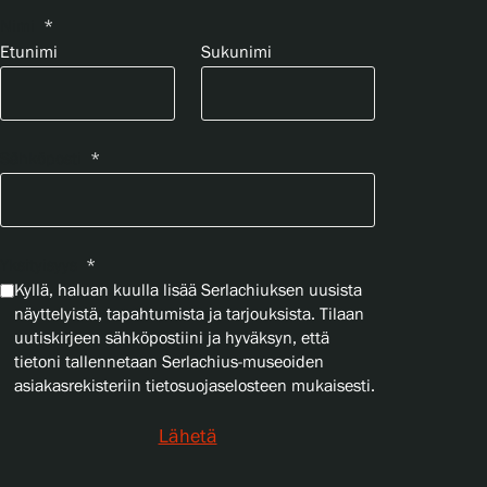
Nimi
*
Etunimi
Sukunimi
Sähköposti
*
Yksityisyys
*
Kyllä, haluan kuulla lisää Serlachiuksen uusista
näyttelyistä, tapahtumista ja tarjouksista. Tilaan
uutiskirjeen sähköpostiini ja hyväksyn, että
tietoni tallennetaan Serlachius-museoiden
asiakasrekisteriin tietosuojaselosteen mukaisesti.
Lähetä