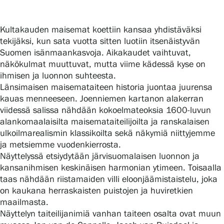
Kultakauden maisemat koettiin kansaa yhdistäväksi
Gösta Serlachiuksen taidesäätiö
tekijäksi, kun sata vuotta sitten luotiin itsenäistyvän
Suomen isänmaankasvoja. Aikakaudet vaihtuvat,
Yhteystiedot
näkökulmat muuttuvat, mutta viime kädessä kyse on
ihmisen ja luonnon suhteesta.
Ravintola Gösta
Länsimaisen maisemataiteen historia juontaa juurensa
kauas menneeseen. Joenniemen kartanon alakerran
Serlachius Taidesauna
viidessä salissa nähdään kokoelmateoksia 1600-luvun
alankomaalaisilta maisemataiteilijoilta ja ranskalaisen
Serlachius Art & Sauna Express
ulkoilmarealismin klassikoilta sekä näkymiä niittyjemme
ja metsiemme vuodenkierrosta.
Näyttelyssä etsiydytään järvisuomalaisen luonnon ja
Medialle
kansanihmisen keskinäisen harmonian ytimeen. Toisaalla
taas nähdään riistamaiden villi eloonjäämistaistelu, joka
Vastuullisuus
on kaukana herraskaisten puistojen ja huviretkien
maailmasta.
Esteettömyys
Näyttelyn taiteilijanimiä vanhan taiteen osalta ovat muun